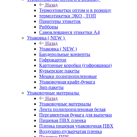
Назад
Термоэтикетки оптом и в розницу
термоэтикетки ЭКО , ТОП
Принтеры этикеток
Риббоны
Самоклеящиеся этикетки А4
Упаковка ( NEW )
Назад
Упаковка ( NEW )
Бандерольные конверты
Гофрокартон
Картонные коробки (гофроящики)
Курьерские пакеты
Мешки полипропиленовые
Упаковочная крафт-бумага
Зип-пакеты
Упаковочные материалы
Назад
Упаковочные материалы
Лента полипропиленовая белая
Пергаментная бумага для выпечки
Пищевая ПВХ пленка
Пленка пищевая упаковочная ПВХ
Воздушно-пузырчатая пленка
Полотно ППЕ