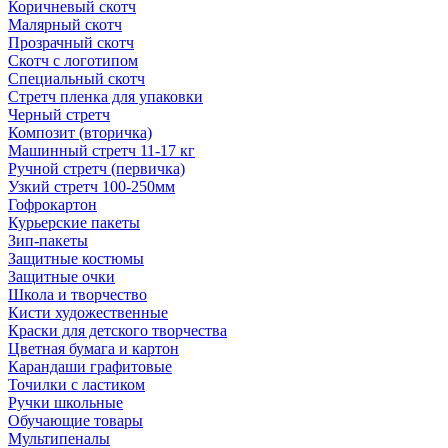
Коричневый скотч
Малярный скотч
Прозрачный скотч
Скотч с логотипом
Специальный скотч
Стретч пленка для упаковки
Черный стретч
Композит (вторичка)
Машинный стретч 11-17 кг
Ручной стретч (первичка)
Узкий стретч 100-250мм
Гофрокартон
Курьерские пакеты
Зип-пакеты
Защитные костюмы
Защитные очки
Школа и творчество
Кисти художественные
Краски для детского творчества
Цветная бумага и картон
Карандаши графитовые
Точилки с ластиком
Ручки школьные
Обучающие товары
Мультипеналы