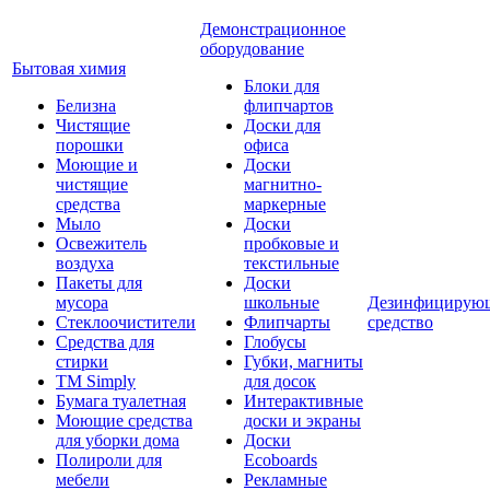
Демонстрационное
оборудование
Бытовая химия
Блоки для
Белизна
флипчартов
Чистящие
Доски для
порошки
офиса
Моющие и
Доски
чистящие
магнитно-
средства
маркерные
Мыло
Доски
Освежитель
пробковые и
воздуха
текстильные
Пакеты для
Доски
мусора
школьные
Дезинфицирую
Стеклоочистители
Флипчарты
средство
Средства для
Глобусы
стирки
Губки, магниты
TM Simply
для досок
Бумага туалетная
Интерактивные
Моющие средства
доски и экраны
для уборки дома
Доски
Полироли для
Ecoboards
мебели
Рекламные