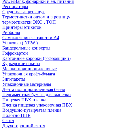
PowerBank, фонарики и эл. питания
Респираторы
Средства защиты рук
Термоэтикетки оптом и в розницу
термоэтикетки ЭКО , ТОП
Принтеры этикеток
Риббоны
Самоклеящиеся этикетки А4
Упаковка ( NEW )
Бандерольные конверты
Гофрокартон
Картонные коробки (гофроящики)
Курьерские пакеты
Мешки полипропиленовые
Упаковочная крафт-бумага
Зип-пакеты
Упаковочные материалы
Лента полипропиленовая белая
Пергаментная бумага для выпечки
Пищевая ПВХ пленка
Пленка пищевая упаковочная ПВХ
Воздушно-пузырчатая пленка
Полотно ППЕ
Скотч
Двухсторонний скотч