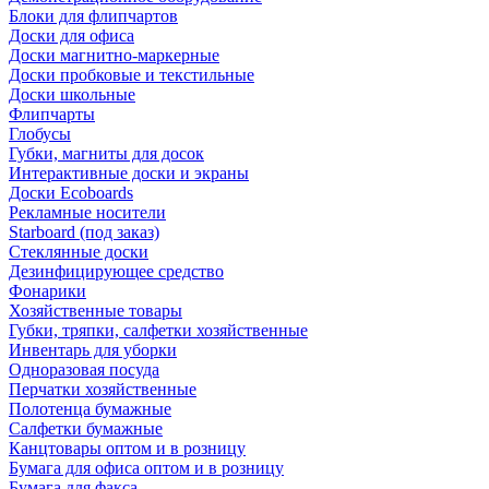
Блоки для флипчартов
Доски для офиса
Доски магнитно-маркерные
Доски пробковые и текстильные
Доски школьные
Флипчарты
Глобусы
Губки, магниты для досок
Интерактивные доски и экраны
Доски Ecoboards
Рекламные носители
Starboard (под заказ)
Стеклянные доски
Дезинфицирующее средство
Фонарики
Хозяйственные товары
Губки, тряпки, салфетки хозяйственные
Инвентарь для уборки
Одноразовая посуда
Перчатки хозяйственные
Полотенца бумажные
Салфетки бумажные
Канцтовары оптом и в розницу
Бумага для офиса оптом и в розницу
Бумага для факса