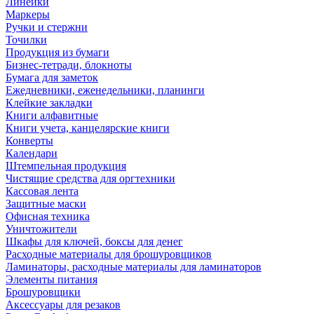
Линейки
Маркеры
Ручки и стержни
Точилки
Продукция из бумаги
Бизнес-тетради, блокноты
Бумага для заметок
Ежедневники, еженедельники, планинги
Клейкие закладки
Книги алфавитные
Книги учета, канцелярские книги
Конверты
Календари
Штемпельная продукция
Чистящие средства для оргтехники
Кассовая лента
Защитные маски
Офисная техника
Уничтожители
Шкафы для ключей, боксы для денег
Расходные материалы для брошуровщиков
Ламинаторы, расходные материалы для ламинаторов
Элементы питания
Брошуровщики
Аксессуары для резаков