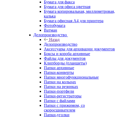
Бумага для факса
Бумага для офиса цветная
Бумага копировальная, миллиметровая,
калька
Бумага офисная А4 для принтера
Фотобумага
Ватман
Делопроизводство
Назад
Делопроизводство
Аксессуары для архивации документов
Боксы и короба архивные
Файлы для документов
Клипборды (планшеты)
Папки архивные
Папки-конверты
Папки многофункциональные
Папки на кольцах
Папки на резинках
Папки-портфели
Папки-регистраторы
Папки с файлами
Папки с прижимом, со
скоросшивателем
Папки-уголки