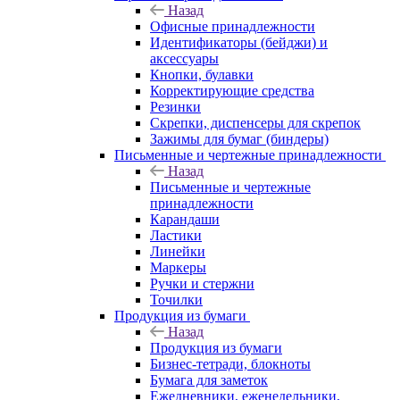
Назад
Офисные принадлежности
Идентификаторы (бейджи) и
аксессуары
Кнопки, булавки
Корректирующие средства
Резинки
Скрепки, диспенсеры для скрепок
Зажимы для бумаг (биндеры)
Письменные и чертежные принадлежности
Назад
Письменные и чертежные
принадлежности
Карандаши
Ластики
Линейки
Маркеры
Ручки и стержни
Точилки
Продукция из бумаги
Назад
Продукция из бумаги
Бизнес-тетради, блокноты
Бумага для заметок
Ежедневники, еженедельники,