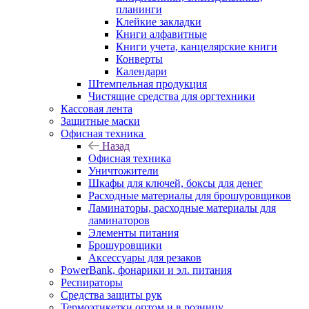
планинги
Клейкие закладки
Книги алфавитные
Книги учета, канцелярские книги
Конверты
Календари
Штемпельная продукция
Чистящие средства для оргтехники
Кассовая лента
Защитные маски
Офисная техника
Назад
Офисная техника
Уничтожители
Шкафы для ключей, боксы для денег
Расходные материалы для брошуровщиков
Ламинаторы, расходные материалы для
ламинаторов
Элементы питания
Брошуровщики
Аксессуары для резаков
PowerBank, фонарики и эл. питания
Респираторы
Средства защиты рук
Термоэтикетки оптом и в розницу