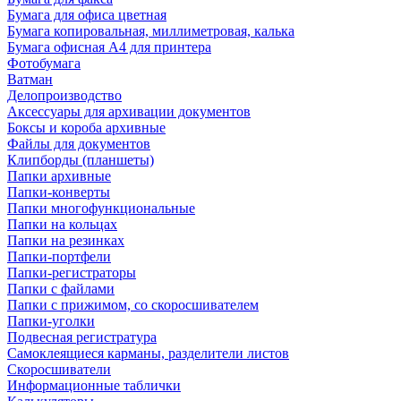
Бумага для офиса цветная
Бумага копировальная, миллиметровая, калька
Бумага офисная А4 для принтера
Фотобумага
Ватман
Делопроизводство
Аксессуары для архивации документов
Боксы и короба архивные
Файлы для документов
Клипборды (планшеты)
Папки архивные
Папки-конверты
Папки многофункциональные
Папки на кольцах
Папки на резинках
Папки-портфели
Папки-регистраторы
Папки с файлами
Папки с прижимом, со скоросшивателем
Папки-уголки
Подвесная регистратура
Самоклеящиеся карманы, разделители листов
Скоросшиватели
Информационные таблички