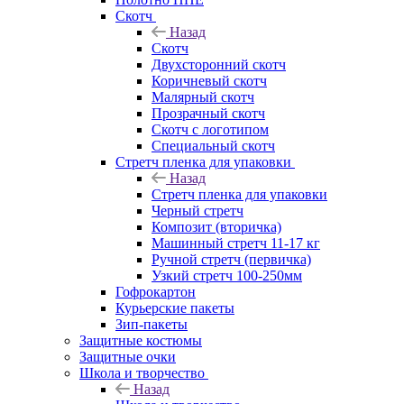
Скотч
Назад
Скотч
Двухсторонний скотч
Коричневый скотч
Малярный скотч
Прозрачный скотч
Скотч с логотипом
Специальный скотч
Стретч пленка для упаковки
Назад
Стретч пленка для упаковки
Черный стретч
Композит (вторичка)
Машинный стретч 11-17 кг
Ручной стретч (первичка)
Узкий стретч 100-250мм
Гофрокартон
Курьерские пакеты
Зип-пакеты
Защитные костюмы
Защитные очки
Школа и творчество
Назад