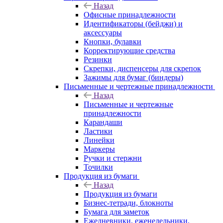
Назад
Офисные принадлежности
Идентификаторы (бейджи) и
аксессуары
Кнопки, булавки
Корректирующие средства
Резинки
Скрепки, диспенсеры для скрепок
Зажимы для бумаг (биндеры)
Письменные и чертежные принадлежности
Назад
Письменные и чертежные
принадлежности
Карандаши
Ластики
Линейки
Маркеры
Ручки и стержни
Точилки
Продукция из бумаги
Назад
Продукция из бумаги
Бизнес-тетради, блокноты
Бумага для заметок
Ежедневники, еженедельники,