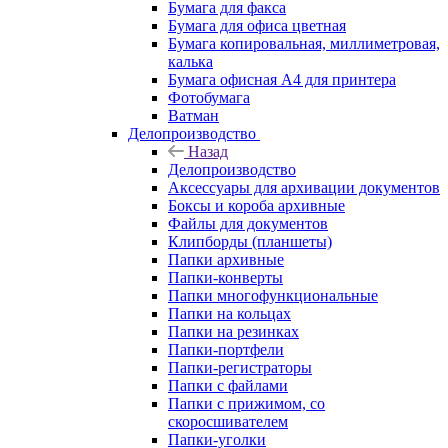
Бумага для факса
Бумага для офиса цветная
Бумага копировальная, миллиметровая,
калька
Бумага офисная А4 для принтера
Фотобумага
Ватман
Делопроизводство
Назад
Делопроизводство
Аксессуары для архивации документов
Боксы и короба архивные
Файлы для документов
Клипборды (планшеты)
Папки архивные
Папки-конверты
Папки многофункциональные
Папки на кольцах
Папки на резинках
Папки-портфели
Папки-регистраторы
Папки с файлами
Папки с прижимом, со
скоросшивателем
Папки-уголки