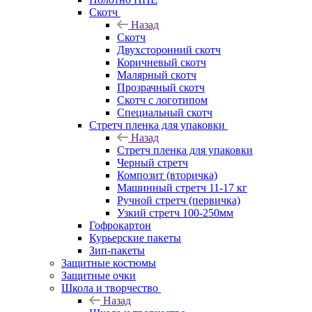
Скотч
Назад
Скотч
Двухсторонний скотч
Коричневый скотч
Малярный скотч
Прозрачный скотч
Скотч с логотипом
Специальный скотч
Стретч пленка для упаковки
Назад
Стретч пленка для упаковки
Черный стретч
Композит (вторичка)
Машинный стретч 11-17 кг
Ручной стретч (первичка)
Узкий стретч 100-250мм
Гофрокартон
Курьерские пакеты
Зип-пакеты
Защитные костюмы
Защитные очки
Школа и творчество
Назад