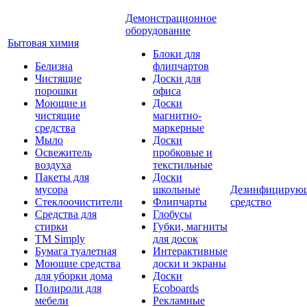
Демонстрационное
оборудование
Бытовая химия
Блоки для
Белизна
флипчартов
Чистящие
Доски для
порошки
офиса
Моющие и
Доски
чистящие
магнитно-
средства
маркерные
Мыло
Доски
Освежитель
пробковые и
воздуха
текстильные
Пакеты для
Доски
мусора
школьные
Дезинфицирую
Стеклоочистители
Флипчарты
средство
Средства для
Глобусы
стирки
Губки, магниты
TM Simply
для досок
Бумага туалетная
Интерактивные
Моющие средства
доски и экраны
для уборки дома
Доски
Полироли для
Ecoboards
мебели
Рекламные