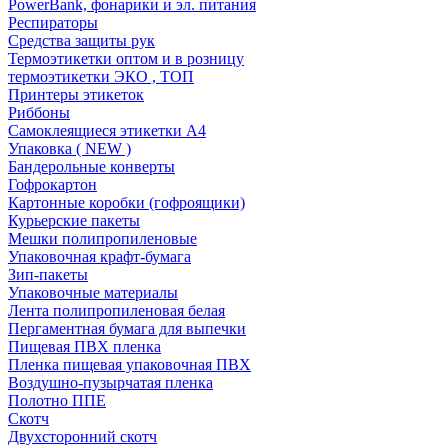
PowerBank, фонарики и эл. питания
Респираторы
Средства защиты рук
Термоэтикетки оптом и в розницу
термоэтикетки ЭКО , ТОП
Принтеры этикеток
Риббоны
Самоклеящиеся этикетки А4
Упаковка ( NEW )
Бандерольные конверты
Гофрокартон
Картонные коробки (гофроящики)
Курьерские пакеты
Мешки полипропиленовые
Упаковочная крафт-бумага
Зип-пакеты
Упаковочные материалы
Лента полипропиленовая белая
Пергаментная бумага для выпечки
Пищевая ПВХ пленка
Пленка пищевая упаковочная ПВХ
Воздушно-пузырчатая пленка
Полотно ППЕ
Скотч
Двухсторонний скотч