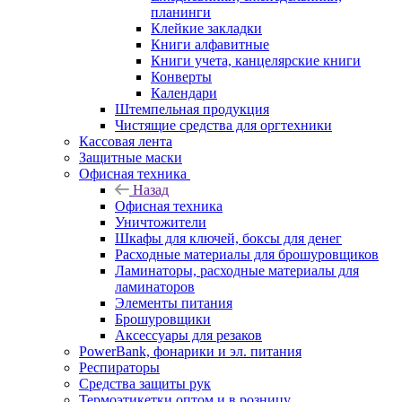
планинги
Клейкие закладки
Книги алфавитные
Книги учета, канцелярские книги
Конверты
Календари
Штемпельная продукция
Чистящие средства для оргтехники
Кассовая лента
Защитные маски
Офисная техника
Назад
Офисная техника
Уничтожители
Шкафы для ключей, боксы для денег
Расходные материалы для брошуровщиков
Ламинаторы, расходные материалы для
ламинаторов
Элементы питания
Брошуровщики
Аксессуары для резаков
PowerBank, фонарики и эл. питания
Респираторы
Средства защиты рук
Термоэтикетки оптом и в розницу