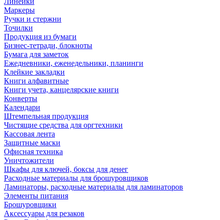
Линейки
Маркеры
Ручки и стержни
Точилки
Продукция из бумаги
Бизнес-тетради, блокноты
Бумага для заметок
Ежедневники, еженедельники, планинги
Клейкие закладки
Книги алфавитные
Книги учета, канцелярские книги
Конверты
Календари
Штемпельная продукция
Чистящие средства для оргтехники
Кассовая лента
Защитные маски
Офисная техника
Уничтожители
Шкафы для ключей, боксы для денег
Расходные материалы для брошуровщиков
Ламинаторы, расходные материалы для ламинаторов
Элементы питания
Брошуровщики
Аксессуары для резаков