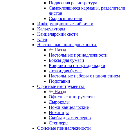
Подвесная регистратура
Самоклеящиеся карманы, разделители
листов
Скоросшиватели
Информационные таблички
Калькуляторы
Канцелярский скотч
Клей
Настольные принадлежности
Назад
Настольные принадлежности
Боксы для бумаги
Коврики на стол, подкладки
Лотки для бумаг
Настольные наборы с наполнением
Подставки
Офисные инструменты
Назад
Офисные инструменты
Дыроколы
Ножи канцелярские
Ножницы
Скобы для степлеров
Степлеры
Офисные принадлежности