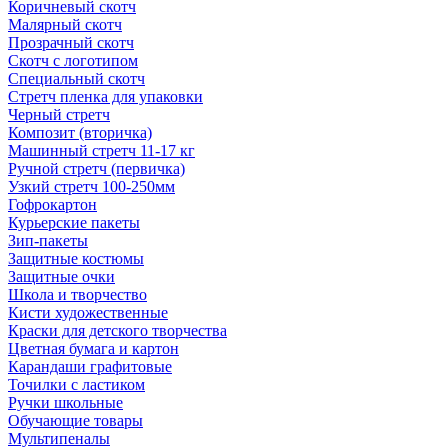
Коричневый скотч
Малярный скотч
Прозрачный скотч
Скотч с логотипом
Специальный скотч
Стретч пленка для упаковки
Черный стретч
Композит (вторичка)
Машинный стретч 11-17 кг
Ручной стретч (первичка)
Узкий стретч 100-250мм
Гофрокартон
Курьерские пакеты
Зип-пакеты
Защитные костюмы
Защитные очки
Школа и творчество
Кисти художественные
Краски для детского творчества
Цветная бумага и картон
Карандаши графитовые
Точилки с ластиком
Ручки школьные
Обучающие товары
Мультипеналы