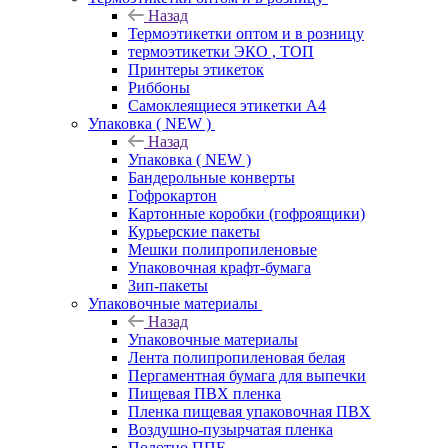
Назад
Термоэтикетки оптом и в розницу
термоэтикетки ЭКО , ТОП
Принтеры этикеток
Риббоны
Самоклеящиеся этикетки А4
Упаковка ( NEW )
Назад
Упаковка ( NEW )
Бандерольные конверты
Гофрокартон
Картонные коробки (гофроящики)
Курьерские пакеты
Мешки полипропиленовые
Упаковочная крафт-бумага
Зип-пакеты
Упаковочные материалы
Назад
Упаковочные материалы
Лента полипропиленовая белая
Пергаментная бумага для выпечки
Пищевая ПВХ пленка
Пленка пищевая упаковочная ПВХ
Воздушно-пузырчатая пленка
Полотно ППЕ