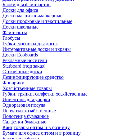
Блоки для флипчартов
Доски для офиса
Доски магнитно-маркерные
Доски пробковые и текстильные
Доски школьные
Флипчарты
Глобусы
Губки, магниты для досок
Интерактивные доски и экраны
Доски Ecoboards
Рекламные носители
Starboard (под заказ)
Стеклянные доски
Дезинфицирующее средство
Фонарики
Хозяйственные товары
Губки, тряпки, салфетки хозяйственные
Инвентарь для уборки
Одноразовая посуда
Перчатки хозяйственные
Полотенца бумажные
Салфетки бумажные
Канцтовары оптом и в розницу
Бумага для офиса оптом и в розницу
Бумага для факса