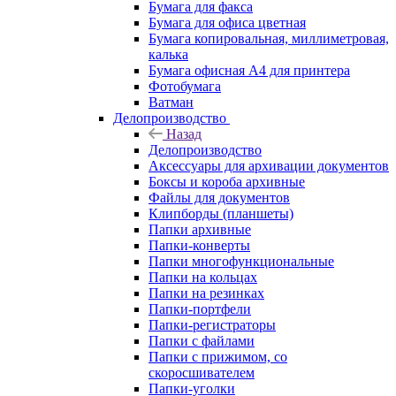
Бумага для факса
Бумага для офиса цветная
Бумага копировальная, миллиметровая,
калька
Бумага офисная А4 для принтера
Фотобумага
Ватман
Делопроизводство
Назад
Делопроизводство
Аксессуары для архивации документов
Боксы и короба архивные
Файлы для документов
Клипборды (планшеты)
Папки архивные
Папки-конверты
Папки многофункциональные
Папки на кольцах
Папки на резинках
Папки-портфели
Папки-регистраторы
Папки с файлами
Папки с прижимом, со
скоросшивателем
Папки-уголки