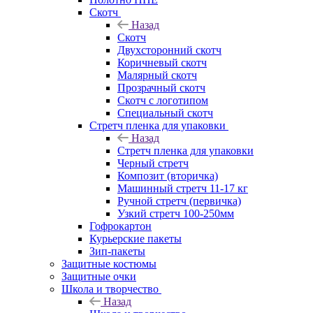
Скотч
Назад
Скотч
Двухсторонний скотч
Коричневый скотч
Малярный скотч
Прозрачный скотч
Скотч с логотипом
Специальный скотч
Стретч пленка для упаковки
Назад
Стретч пленка для упаковки
Черный стретч
Композит (вторичка)
Машинный стретч 11-17 кг
Ручной стретч (первичка)
Узкий стретч 100-250мм
Гофрокартон
Курьерские пакеты
Зип-пакеты
Защитные костюмы
Защитные очки
Школа и творчество
Назад