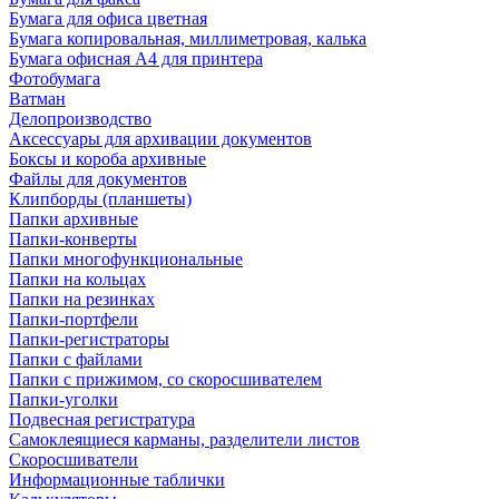
Бумага для офиса цветная
Бумага копировальная, миллиметровая, калька
Бумага офисная А4 для принтера
Фотобумага
Ватман
Делопроизводство
Аксессуары для архивации документов
Боксы и короба архивные
Файлы для документов
Клипборды (планшеты)
Папки архивные
Папки-конверты
Папки многофункциональные
Папки на кольцах
Папки на резинках
Папки-портфели
Папки-регистраторы
Папки с файлами
Папки с прижимом, со скоросшивателем
Папки-уголки
Подвесная регистратура
Самоклеящиеся карманы, разделители листов
Скоросшиватели
Информационные таблички