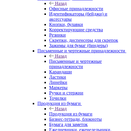
Назад
Офисные принадлежности
Идентификаторы (бейджи) и
аксессуары
Кнопки, булавки
Корректирующие средства
Резинки
Скрепки, диспенсеры для скрепок
Зажимы для бумаг (биндеры)
Письменные и чертежные принадлежности
Назад
Письменные и чертежные
принадлежности
Карандаши
Ластики
Линейки
Маркеры
Ручки и стержни
Точилки
Продукция из бумаги
Назад
Продукция из бумаги
Бизнес-тетради, блокноты
Бумага для заметок
Ежедневники, еженедельники,