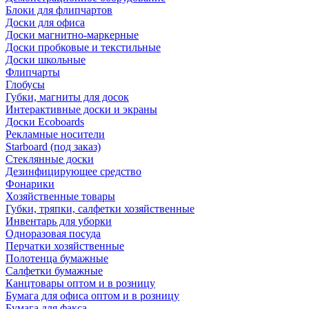
Блоки для флипчартов
Доски для офиса
Доски магнитно-маркерные
Доски пробковые и текстильные
Доски школьные
Флипчарты
Глобусы
Губки, магниты для досок
Интерактивные доски и экраны
Доски Ecoboards
Рекламные носители
Starboard (под заказ)
Стеклянные доски
Дезинфицирующее средство
Фонарики
Хозяйственные товары
Губки, тряпки, салфетки хозяйственные
Инвентарь для уборки
Одноразовая посуда
Перчатки хозяйственные
Полотенца бумажные
Салфетки бумажные
Канцтовары оптом и в розницу
Бумага для офиса оптом и в розницу
Бумага для факса