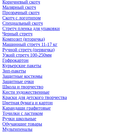
Коричневый скотч
Малярный скотч
Прозрачный скотч
Скотч с логотипом
Специальный скотч
Стретч пленка для упаковки
Черный стретч
Композит (вторичка)
Машинный стретч 11-17 кг
Ручной стретч (первичка)
Узкий стретч 100-250мм
Гофрокартон
Курьерские пакеты
Зип-пакеты
Защитные костюмы
Защитные очки
Школа и творчество
Кисти художественные
Краски для детского творчества
Цветная бумага и картон
Карандаши графитовые
Точилки с ластиком
Ручки школьные
Обучающие товары
Мультипеналы