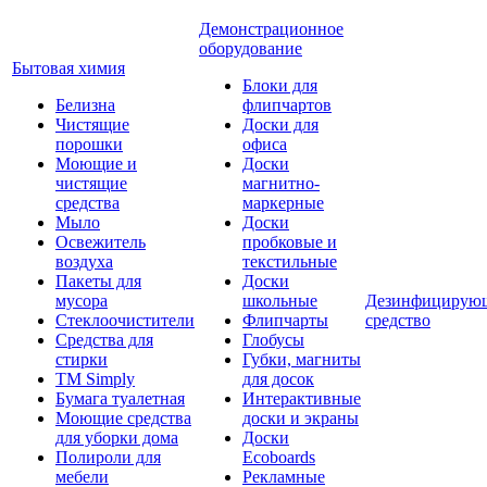
Демонстрационное
оборудование
Бытовая химия
Блоки для
Белизна
флипчартов
Чистящие
Доски для
порошки
офиса
Моющие и
Доски
чистящие
магнитно-
средства
маркерные
Мыло
Доски
Освежитель
пробковые и
воздуха
текстильные
Пакеты для
Доски
мусора
школьные
Дезинфицирую
Стеклоочистители
Флипчарты
средство
Средства для
Глобусы
стирки
Губки, магниты
TM Simply
для досок
Бумага туалетная
Интерактивные
Моющие средства
доски и экраны
для уборки дома
Доски
Полироли для
Ecoboards
мебели
Рекламные