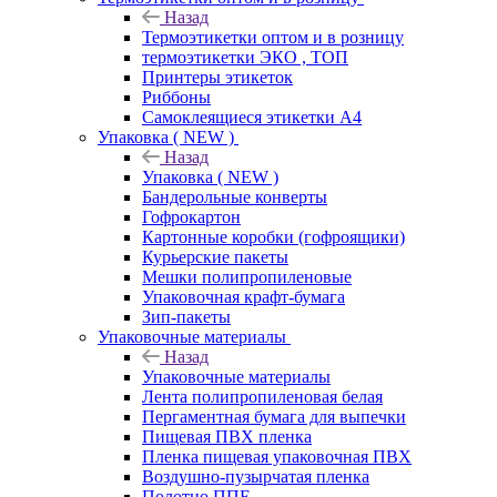
Назад
Термоэтикетки оптом и в розницу
термоэтикетки ЭКО , ТОП
Принтеры этикеток
Риббоны
Самоклеящиеся этикетки А4
Упаковка ( NEW )
Назад
Упаковка ( NEW )
Бандерольные конверты
Гофрокартон
Картонные коробки (гофроящики)
Курьерские пакеты
Мешки полипропиленовые
Упаковочная крафт-бумага
Зип-пакеты
Упаковочные материалы
Назад
Упаковочные материалы
Лента полипропиленовая белая
Пергаментная бумага для выпечки
Пищевая ПВХ пленка
Пленка пищевая упаковочная ПВХ
Воздушно-пузырчатая пленка
Полотно ППЕ