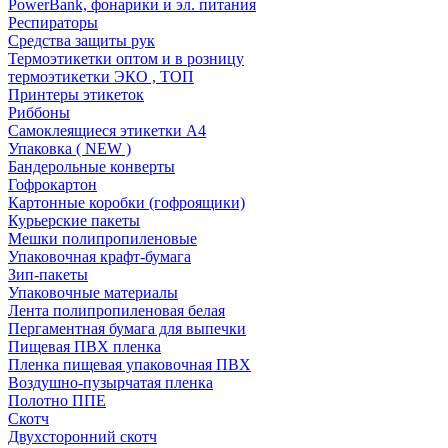
PowerBank, фонарики и эл. питания
Респираторы
Средства защиты рук
Термоэтикетки оптом и в розницу
термоэтикетки ЭКО , ТОП
Принтеры этикеток
Риббоны
Самоклеящиеся этикетки А4
Упаковка ( NEW )
Бандерольные конверты
Гофрокартон
Картонные коробки (гофроящики)
Курьерские пакеты
Мешки полипропиленовые
Упаковочная крафт-бумага
Зип-пакеты
Упаковочные материалы
Лента полипропиленовая белая
Пергаментная бумага для выпечки
Пищевая ПВХ пленка
Пленка пищевая упаковочная ПВХ
Воздушно-пузырчатая пленка
Полотно ППЕ
Скотч
Двухсторонний скотч