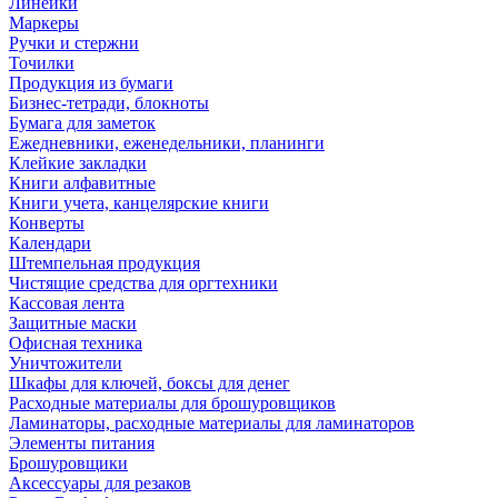
Линейки
Маркеры
Ручки и стержни
Точилки
Продукция из бумаги
Бизнес-тетради, блокноты
Бумага для заметок
Ежедневники, еженедельники, планинги
Клейкие закладки
Книги алфавитные
Книги учета, канцелярские книги
Конверты
Календари
Штемпельная продукция
Чистящие средства для оргтехники
Кассовая лента
Защитные маски
Офисная техника
Уничтожители
Шкафы для ключей, боксы для денег
Расходные материалы для брошуровщиков
Ламинаторы, расходные материалы для ламинаторов
Элементы питания
Брошуровщики
Аксессуары для резаков