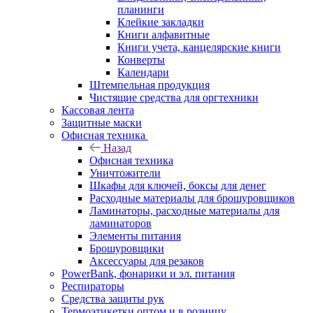
планинги
Клейкие закладки
Книги алфавитные
Книги учета, канцелярские книги
Конверты
Календари
Штемпельная продукция
Чистящие средства для оргтехники
Кассовая лента
Защитные маски
Офисная техника
Назад
Офисная техника
Уничтожители
Шкафы для ключей, боксы для денег
Расходные материалы для брошуровщиков
Ламинаторы, расходные материалы для
ламинаторов
Элементы питания
Брошуровщики
Аксессуары для резаков
PowerBank, фонарики и эл. питания
Респираторы
Средства защиты рук
Термоэтикетки оптом и в розницу