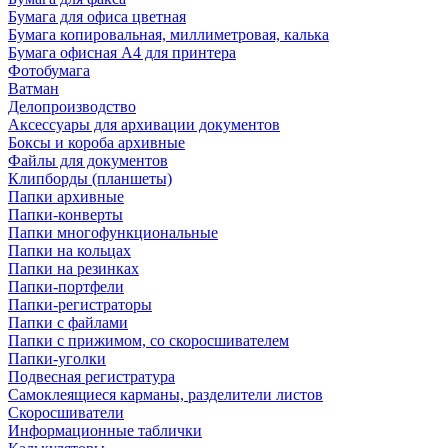
Бумага для офиса цветная
Бумага копировальная, миллиметровая, калька
Бумага офисная А4 для принтера
Фотобумага
Ватман
Делопроизводство
Аксессуары для архивации документов
Боксы и короба архивные
Файлы для документов
Клипборды (планшеты)
Папки архивные
Папки-конверты
Папки многофункциональные
Папки на кольцах
Папки на резинках
Папки-портфели
Папки-регистраторы
Папки с файлами
Папки с прижимом, со скоросшивателем
Папки-уголки
Подвесная регистратура
Самоклеящиеся карманы, разделители листов
Скоросшиватели
Информационные таблички