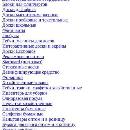
Блоки для флипчартов
Доски для офиса
Доски магнитно-маркерные
Доски пробковые и текстильные
Доски школьные
Флипчарты
Глобусы
Губки, магниты для досок
Интерактивные доски и экраны
Доски Ecoboards
Рекламные носители
Starboard (под заказ)
Стеклянные доски
Дезинфицирующее средство
Фонарики
Хозяйственные товары
Губки, тряпки, салфетки хозяйственные
Инвентарь для уборки
Одноразовая посуда
Перчатки хозяйственные
Полотенца бумажные
Салфетки бумажные
Канцтовары оптом и в розницу
Бумага для офиса оптом и в розницу
Бумага для факса