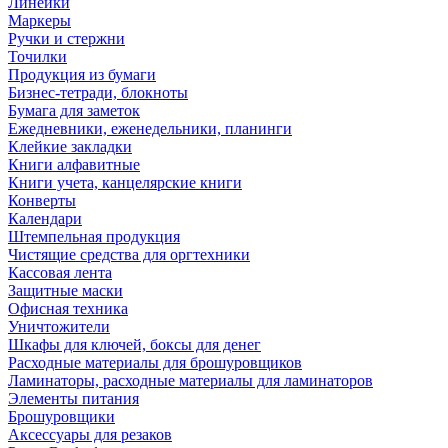
Линейки
Маркеры
Ручки и стержни
Точилки
Продукция из бумаги
Бизнес-тетради, блокноты
Бумага для заметок
Ежедневники, еженедельники, планинги
Клейкие закладки
Книги алфавитные
Книги учета, канцелярские книги
Конверты
Календари
Штемпельная продукция
Чистящие средства для оргтехники
Кассовая лента
Защитные маски
Офисная техника
Уничтожители
Шкафы для ключей, боксы для денег
Расходные материалы для брошуровщиков
Ламинаторы, расходные материалы для ламинаторов
Элементы питания
Брошуровщики
Аксессуары для резаков