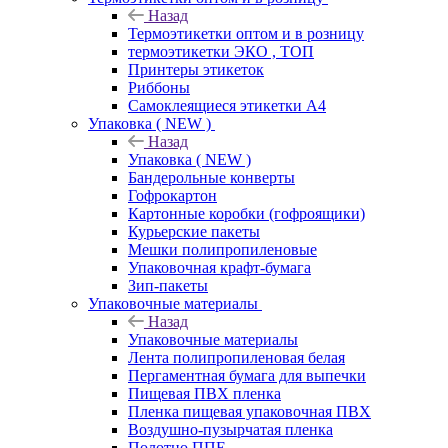
Назад
Термоэтикетки оптом и в розницу
термоэтикетки ЭКО , ТОП
Принтеры этикеток
Риббоны
Самоклеящиеся этикетки А4
Упаковка ( NEW )
Назад
Упаковка ( NEW )
Бандерольные конверты
Гофрокартон
Картонные коробки (гофроящики)
Курьерские пакеты
Мешки полипропиленовые
Упаковочная крафт-бумага
Зип-пакеты
Упаковочные материалы
Назад
Упаковочные материалы
Лента полипропиленовая белая
Пергаментная бумага для выпечки
Пищевая ПВХ пленка
Пленка пищевая упаковочная ПВХ
Воздушно-пузырчатая пленка
Полотно ППЕ