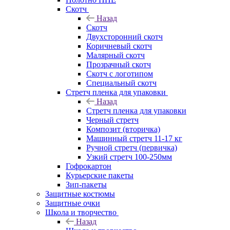
Скотч
Назад
Скотч
Двухсторонний скотч
Коричневый скотч
Малярный скотч
Прозрачный скотч
Скотч с логотипом
Специальный скотч
Стретч пленка для упаковки
Назад
Стретч пленка для упаковки
Черный стретч
Композит (вторичка)
Машинный стретч 11-17 кг
Ручной стретч (первичка)
Узкий стретч 100-250мм
Гофрокартон
Курьерские пакеты
Зип-пакеты
Защитные костюмы
Защитные очки
Школа и творчество
Назад