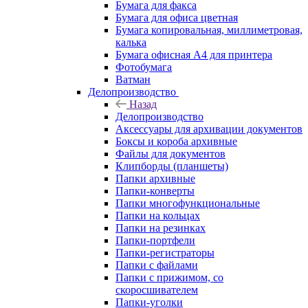
Бумага для факса
Бумага для офиса цветная
Бумага копировальная, миллиметровая,
калька
Бумага офисная А4 для принтера
Фотобумага
Ватман
Делопроизводство
Назад
Делопроизводство
Аксессуары для архивации документов
Боксы и короба архивные
Файлы для документов
Клипборды (планшеты)
Папки архивные
Папки-конверты
Папки многофункциональные
Папки на кольцах
Папки на резинках
Папки-портфели
Папки-регистраторы
Папки с файлами
Папки с прижимом, со
скоросшивателем
Папки-уголки