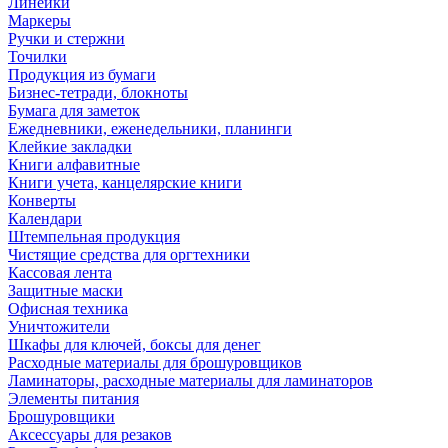
Линейки
Маркеры
Ручки и стержни
Точилки
Продукция из бумаги
Бизнес-тетради, блокноты
Бумага для заметок
Ежедневники, еженедельники, планинги
Клейкие закладки
Книги алфавитные
Книги учета, канцелярские книги
Конверты
Календари
Штемпельная продукция
Чистящие средства для оргтехники
Кассовая лента
Защитные маски
Офисная техника
Уничтожители
Шкафы для ключей, боксы для денег
Расходные материалы для брошуровщиков
Ламинаторы, расходные материалы для ламинаторов
Элементы питания
Брошуровщики
Аксессуары для резаков