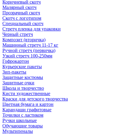
Коричневый скотч
Малярный скотч
Прозрачный скотч
Скотч с логотипом
Специальный скотч
Стретч пленка для упаковки
Черный стретч
Композит (вторичка)
Машинный стретч 11-17 кг
Ручной стретч (первичка)
Узкий стретч 100-250мм
Гофрокартон
Курьерские пакеты
Зип-пакеты
Защитные костюмы
Защитные очки
Школа и творчество
Кисти художественные
Краски для детского творчества
Цветная бумага и картон
Карандаши графитовые
Точилки с ластиком
Ручки школьные
Обучающие товары
Мультипеналы