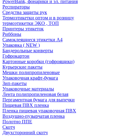
PowerBank, фонарики и эл. питания
Респираторы
Средства защиты рук
Термоэтикетки оптом и в розницу
термоэтикетки ЭКО , ТОП
Принтеры этикеток
Риббоны
Самоклеящиеся этикетки А4
Упаковка ( NEW )
Бандерольные конверты
Гофрокартон
Картонные коробки (гофроящики)
Курьерские пакеты
Мешки полипропиленовые
Упаковочная крафт-бумага
Зип-пакеты
Упаковочные материалы
Лента полипропиленовая белая
Пергаментная бумага для выпечки
Пищевая ПВХ пленка
Пленка пищевая упаковочная ПВХ
Воздушно-пузырчатая пленка
Полотно ППЕ
Скотч
Двухсторонний скотч