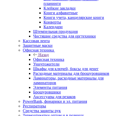
планинги
Клейкие закладки
Книги алфавитные
Книги учета, канцелярские книги
Конверты
Календари
Штемпельная продукция
Чистящие средства для оргтехники
Кассовая лента
Защитные маски
Офисная техника
Назад
Офисная техника
Уничтожители
Шкафы для ключей, боксы для денег
Расходные материалы для брошуровщиков
Ламинаторы, расходные материалы для
ламинаторов
Элементы питания
Брошуровщики
Аксессуары для резаков
PowerBank, фонарики и эл. питания
Респираторы
Средства защиты рук
Термоэтикетки оптом и в розницу