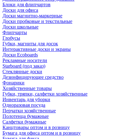
Блоки для флипчартов
Доски для офиса
Доски магнитно-маркерные
Доски пробковые и текстильные
Доски школьные
Флипчарты
Глобусы
Губки, магниты для досок
Интерактивные доски и экраны
Доски Ecoboards
Рекламные носители
Starboard (под заказ)
Стеклянные доски
Дезинфицирующее средство
Фонарики
Хозяйственные товары
Губки, тряпки, салфетки хозяйственные
Инвентарь для уборки
Одноразовая посуда
Перчатки хозяйственные
Полотенца бумажные
Салфетки бумажные
Канцтовары оптом и в розницу
Бумага для офиса оптом и в розницу
Бумага для факса