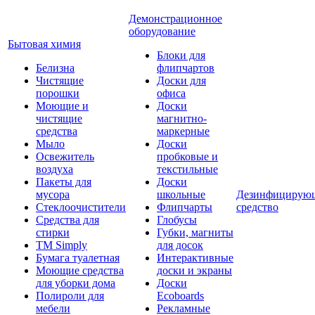
Демонстрационное
оборудование
Бытовая химия
Блоки для
Белизна
флипчартов
Чистящие
Доски для
порошки
офиса
Моющие и
Доски
чистящие
магнитно-
средства
маркерные
Мыло
Доски
Освежитель
пробковые и
воздуха
текстильные
Пакеты для
Доски
мусора
школьные
Дезинфицирую
Стеклоочистители
Флипчарты
средство
Средства для
Глобусы
стирки
Губки, магниты
TM Simply
для досок
Бумага туалетная
Интерактивные
Моющие средства
доски и экраны
для уборки дома
Доски
Полироли для
Ecoboards
мебели
Рекламные