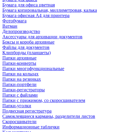
Бумага для офиса цветная
Бумага копировальная, миллиметровая, калька
Бумага офисная А4 для принтера
Фотобумага
Ватман
Делопроизводство
Аксессуары для архивации документов
Боксы и короба архивные
Файлы для документов
Клипборды (планшеты)
Папки архивные
Папки-конверты
Папки многофункциональные
Папки на кольцах
Папки на резинках
Папки-портфели
Папки-регистраторы
Папки с файлами
Папки с прижимом, со скоросшивателем
Папки-уголки
Подвесная регистратура
Самоклеящиеся карманы, разделители листов
Скоросшиватели
Информационные таблички