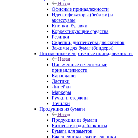
Назад
Офисные принадлежности
Идентификаторы (бейджи) и
аксессуары
Кнопки, булавки
Корректирующие средства
Резинки
Скрепки, диспенсеры для скрепок
Зажимы для бумаг (биндеры)
Письменные и чертежные принадлежности
Назад
Письменные и чертежные
принадлежности
Карандаши
Ластики
Линейки
Маркеры
Ручки и стержни
Точилки
Продукция из бумаги
Назад
Продукция из бумаги
Бизнес-тетради, блокноты
Бумага для заметок
Ежедневники, еженедельники,