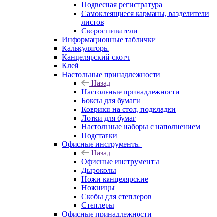
Подвесная регистратура
Самоклеящиеся карманы, разделители
листов
Скоросшиватели
Информационные таблички
Калькуляторы
Канцелярский скотч
Клей
Настольные принадлежности
Назад
Настольные принадлежности
Боксы для бумаги
Коврики на стол, подкладки
Лотки для бумаг
Настольные наборы с наполнением
Подставки
Офисные инструменты
Назад
Офисные инструменты
Дыроколы
Ножи канцелярские
Ножницы
Скобы для степлеров
Степлеры
Офисные принадлежности