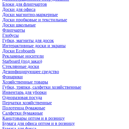
Блоки для флипчартов
Доски для офиса
Доски магнитно-маркерные
Доски пробковые и текстильные
Доски школьные
Флипчарты
Глобусы
Губки, магниты для досок
Интерактивные доски и экраны
Доски Ecoboards
Рекламные носители
Starboard (под заказ)
Стеклянные доски
Дезинфицирующее средство
Фонарики
Хозяйственные товары
Губки, тряпки, салфетки хозяйственные
Инвентарь для уборки
Одноразовая посуда
Перчатки хозяйственные
Полотенца бумажные
Салфетки бумажные
Канцтовары оптом и в розницу
Бумага для офиса оптом и в розницу
Бумага для факса