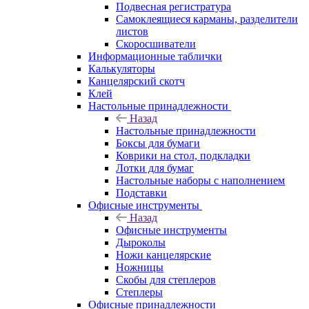
Подвесная регистратура
Самоклеящиеся карманы, разделители
листов
Скоросшиватели
Информационные таблички
Калькуляторы
Канцелярский скотч
Клей
Настольные принадлежности
Назад
Настольные принадлежности
Боксы для бумаги
Коврики на стол, подкладки
Лотки для бумаг
Настольные наборы с наполнением
Подставки
Офисные инструменты
Назад
Офисные инструменты
Дыроколы
Ножи канцелярские
Ножницы
Скобы для степлеров
Степлеры
Офисные принадлежности