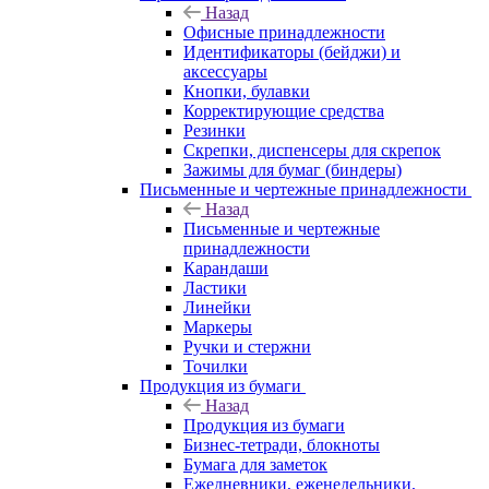
Назад
Офисные принадлежности
Идентификаторы (бейджи) и
аксессуары
Кнопки, булавки
Корректирующие средства
Резинки
Скрепки, диспенсеры для скрепок
Зажимы для бумаг (биндеры)
Письменные и чертежные принадлежности
Назад
Письменные и чертежные
принадлежности
Карандаши
Ластики
Линейки
Маркеры
Ручки и стержни
Точилки
Продукция из бумаги
Назад
Продукция из бумаги
Бизнес-тетради, блокноты
Бумага для заметок
Ежедневники, еженедельники,