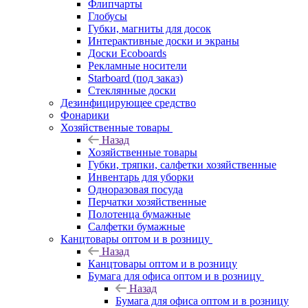
Флипчарты
Глобусы
Губки, магниты для досок
Интерактивные доски и экраны
Доски Ecoboards
Рекламные носители
Starboard (под заказ)
Стеклянные доски
Дезинфицирующее средство
Фонарики
Хозяйственные товары
Назад
Хозяйственные товары
Губки, тряпки, салфетки хозяйственные
Инвентарь для уборки
Одноразовая посуда
Перчатки хозяйственные
Полотенца бумажные
Салфетки бумажные
Канцтовары оптом и в розницу
Назад
Канцтовары оптом и в розницу
Бумага для офиса оптом и в розницу
Назад
Бумага для офиса оптом и в розницу