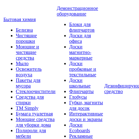
Демонстрационное
оборудование
Бытовая химия
Блоки для
Белизна
флипчартов
Чистящие
Доски для
порошки
офиса
Моющие и
Доски
чистящие
магнитно-
средства
маркерные
Мыло
Доски
Освежитель
пробковые и
воздуха
текстильные
Пакеты для
Доски
мусора
школьные
Дезинфицирую
Стеклоочистители
Флипчарты
средство
Средства для
Глобусы
стирки
Губки, магниты
TM Simply
для досок
Бумага туалетная
Интерактивные
Моющие средства
доски и экраны
для уборки дома
Доски
Полироли для
Ecoboards
мебели
Рекламные