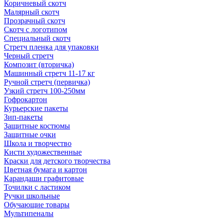
Коричневый скотч
Малярный скотч
Прозрачный скотч
Скотч с логотипом
Специальный скотч
Стретч пленка для упаковки
Черный стретч
Композит (вторичка)
Машинный стретч 11-17 кг
Ручной стретч (первичка)
Узкий стретч 100-250мм
Гофрокартон
Курьерские пакеты
Зип-пакеты
Защитные костюмы
Защитные очки
Школа и творчество
Кисти художественные
Краски для детского творчества
Цветная бумага и картон
Карандаши графитовые
Точилки с ластиком
Ручки школьные
Обучающие товары
Мультипеналы