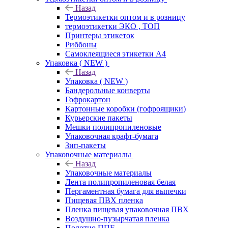
Назад
Термоэтикетки оптом и в розницу
термоэтикетки ЭКО , ТОП
Принтеры этикеток
Риббоны
Самоклеящиеся этикетки А4
Упаковка ( NEW )
Назад
Упаковка ( NEW )
Бандерольные конверты
Гофрокартон
Картонные коробки (гофроящики)
Курьерские пакеты
Мешки полипропиленовые
Упаковочная крафт-бумага
Зип-пакеты
Упаковочные материалы
Назад
Упаковочные материалы
Лента полипропиленовая белая
Пергаментная бумага для выпечки
Пищевая ПВХ пленка
Пленка пищевая упаковочная ПВХ
Воздушно-пузырчатая пленка
Полотно ППЕ