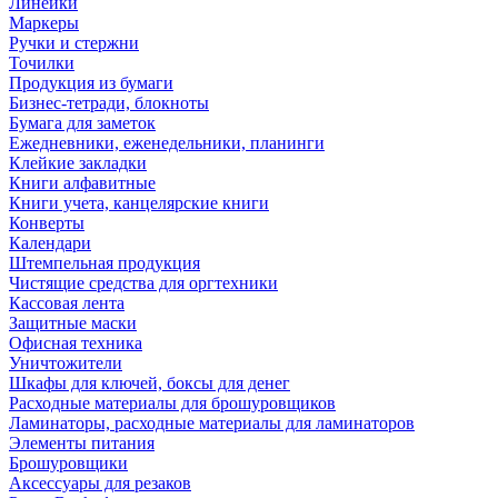
Линейки
Маркеры
Ручки и стержни
Точилки
Продукция из бумаги
Бизнес-тетради, блокноты
Бумага для заметок
Ежедневники, еженедельники, планинги
Клейкие закладки
Книги алфавитные
Книги учета, канцелярские книги
Конверты
Календари
Штемпельная продукция
Чистящие средства для оргтехники
Кассовая лента
Защитные маски
Офисная техника
Уничтожители
Шкафы для ключей, боксы для денег
Расходные материалы для брошуровщиков
Ламинаторы, расходные материалы для ламинаторов
Элементы питания
Брошуровщики
Аксессуары для резаков