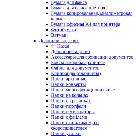
Бумага для факса
Бумага для офиса цветная
Бумага копировальная, миллиметровая,
калька
Бумага офисная А4 для принтера
Фотобумага
Ватман
Делопроизводство
Назад
Делопроизводство
Аксессуары для архивации документов
Боксы и короба архивные
Файлы для документов
Клипборды (планшеты)
Папки архивные
Папки-конверты
Папки многофункциональные
Папки на кольцах
Папки на резинках
Папки-портфели
Папки-регистраторы
Папки с файлами
Папки с прижимом, со
скоросшивателем
Папки-уголки