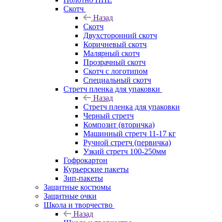
Скотч
Назад
Скотч
Двухсторонний скотч
Коричневый скотч
Малярный скотч
Прозрачный скотч
Скотч с логотипом
Специальный скотч
Стретч пленка для упаковки
Назад
Стретч пленка для упаковки
Черный стретч
Композит (вторичка)
Машинный стретч 11-17 кг
Ручной стретч (первичка)
Узкий стретч 100-250мм
Гофрокартон
Курьерские пакеты
Зип-пакеты
Защитные костюмы
Защитные очки
Школа и творчество
Назад