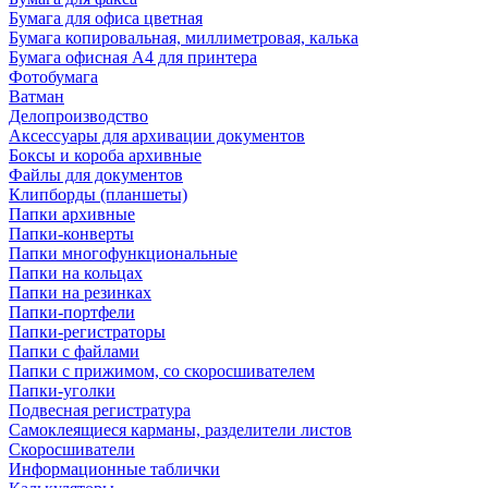
Бумага для офиса цветная
Бумага копировальная, миллиметровая, калька
Бумага офисная А4 для принтера
Фотобумага
Ватман
Делопроизводство
Аксессуары для архивации документов
Боксы и короба архивные
Файлы для документов
Клипборды (планшеты)
Папки архивные
Папки-конверты
Папки многофункциональные
Папки на кольцах
Папки на резинках
Папки-портфели
Папки-регистраторы
Папки с файлами
Папки с прижимом, со скоросшивателем
Папки-уголки
Подвесная регистратура
Самоклеящиеся карманы, разделители листов
Скоросшиватели
Информационные таблички