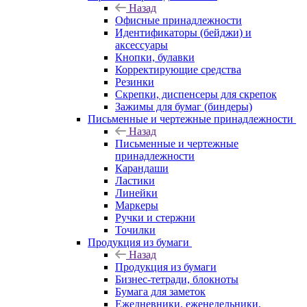
Назад
Офисные принадлежности
Идентификаторы (бейджи) и
аксессуары
Кнопки, булавки
Корректирующие средства
Резинки
Скрепки, диспенсеры для скрепок
Зажимы для бумаг (биндеры)
Письменные и чертежные принадлежности
Назад
Письменные и чертежные
принадлежности
Карандаши
Ластики
Линейки
Маркеры
Ручки и стержни
Точилки
Продукция из бумаги
Назад
Продукция из бумаги
Бизнес-тетради, блокноты
Бумага для заметок
Ежедневники, еженедельники,