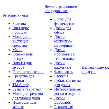
Демонстрационное
оборудование
Бытовая химия
Блоки для
Белизна
флипчартов
Чистящие
Доски для
порошки
офиса
Моющие и
Доски
чистящие
магнитно-
средства
маркерные
Мыло
Доски
Освежитель
пробковые и
воздуха
текстильные
Пакеты для
Доски
мусора
школьные
Дезинфицирую
Стеклоочистители
Флипчарты
средство
Средства для
Глобусы
стирки
Губки, магниты
TM Simply
для досок
Бумага туалетная
Интерактивные
Моющие средства
доски и экраны
для уборки дома
Доски
Полироли для
Ecoboards
мебели
Рекламные