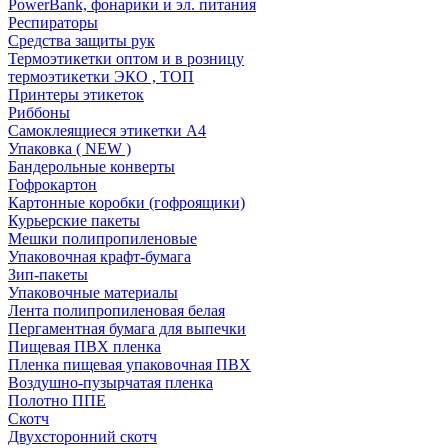
PowerBank, фонарики и эл. питания
Респираторы
Средства защиты рук
Термоэтикетки оптом и в розницу
термоэтикетки ЭКО , ТОП
Принтеры этикеток
Риббоны
Самоклеящиеся этикетки А4
Упаковка ( NEW )
Бандерольные конверты
Гофрокартон
Картонные коробки (гофроящики)
Курьерские пакеты
Мешки полипропиленовые
Упаковочная крафт-бумага
Зип-пакеты
Упаковочные материалы
Лента полипропиленовая белая
Пергаментная бумага для выпечки
Пищевая ПВХ пленка
Пленка пищевая упаковочная ПВХ
Воздушно-пузырчатая пленка
Полотно ППЕ
Скотч
Двухсторонний скотч