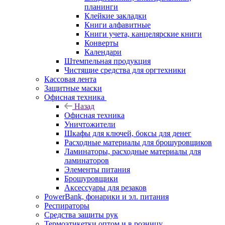
планинги
Клейкие закладки
Книги алфавитные
Книги учета, канцелярские книги
Конверты
Календари
Штемпельная продукция
Чистящие средства для оргтехники
Кассовая лента
Защитные маски
Офисная техника
Назад
Офисная техника
Уничтожители
Шкафы для ключей, боксы для денег
Расходные материалы для брошуровщиков
Ламинаторы, расходные материалы для
ламинаторов
Элементы питания
Брошуровщики
Аксессуары для резаков
PowerBank, фонарики и эл. питания
Респираторы
Средства защиты рук
Термоэтикетки оптом и в розницу