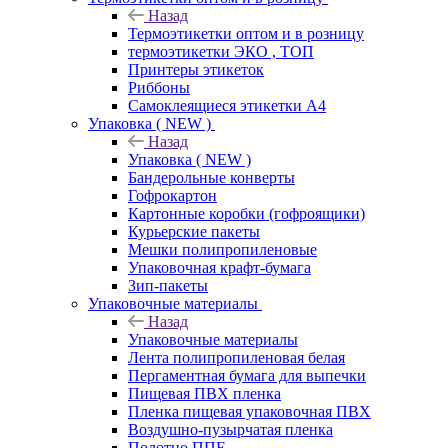
Назад
Термоэтикетки оптом и в розницу
термоэтикетки ЭКО , ТОП
Принтеры этикеток
Риббоны
Самоклеящиеся этикетки А4
Упаковка ( NEW )
Назад
Упаковка ( NEW )
Бандерольные конверты
Гофрокартон
Картонные коробки (гофроящики)
Курьерские пакеты
Мешки полипропиленовые
Упаковочная крафт-бумага
Зип-пакеты
Упаковочные материалы
Назад
Упаковочные материалы
Лента полипропиленовая белая
Пергаментная бумага для выпечки
Пищевая ПВХ пленка
Пленка пищевая упаковочная ПВХ
Воздушно-пузырчатая пленка
Полотно ППЕ