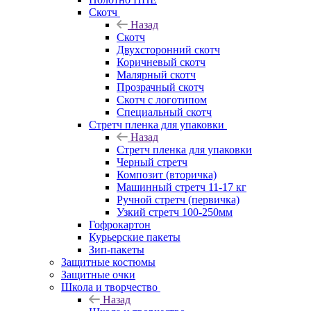
Скотч
Назад
Скотч
Двухсторонний скотч
Коричневый скотч
Малярный скотч
Прозрачный скотч
Скотч с логотипом
Специальный скотч
Стретч пленка для упаковки
Назад
Стретч пленка для упаковки
Черный стретч
Композит (вторичка)
Машинный стретч 11-17 кг
Ручной стретч (первичка)
Узкий стретч 100-250мм
Гофрокартон
Курьерские пакеты
Зип-пакеты
Защитные костюмы
Защитные очки
Школа и творчество
Назад