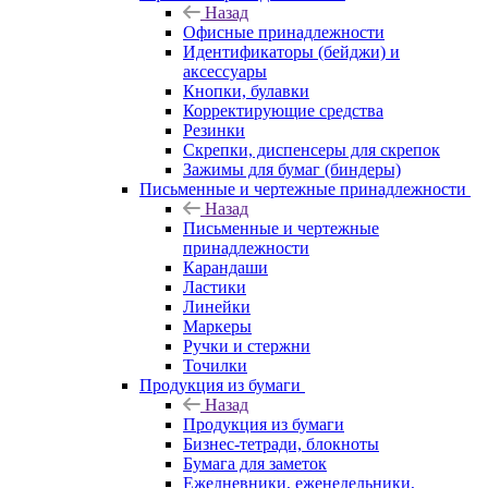
Назад
Офисные принадлежности
Идентификаторы (бейджи) и
аксессуары
Кнопки, булавки
Корректирующие средства
Резинки
Скрепки, диспенсеры для скрепок
Зажимы для бумаг (биндеры)
Письменные и чертежные принадлежности
Назад
Письменные и чертежные
принадлежности
Карандаши
Ластики
Линейки
Маркеры
Ручки и стержни
Точилки
Продукция из бумаги
Назад
Продукция из бумаги
Бизнес-тетради, блокноты
Бумага для заметок
Ежедневники, еженедельники,