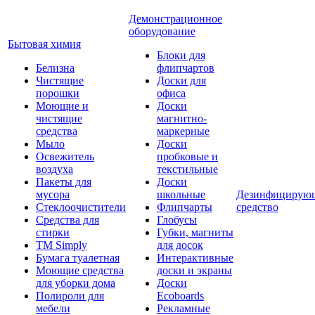
Демонстрационное
оборудование
Бытовая химия
Блоки для
Белизна
флипчартов
Чистящие
Доски для
порошки
офиса
Моющие и
Доски
чистящие
магнитно-
средства
маркерные
Мыло
Доски
Освежитель
пробковые и
воздуха
текстильные
Пакеты для
Доски
мусора
школьные
Дезинфицирую
Стеклоочистители
Флипчарты
средство
Средства для
Глобусы
стирки
Губки, магниты
TM Simply
для досок
Бумага туалетная
Интерактивные
Моющие средства
доски и экраны
для уборки дома
Доски
Полироли для
Ecoboards
мебели
Рекламные