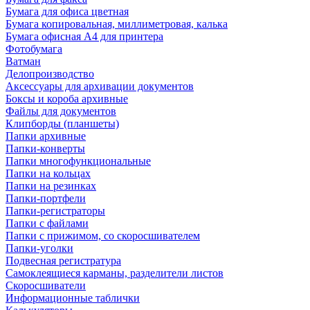
Бумага для офиса цветная
Бумага копировальная, миллиметровая, калька
Бумага офисная А4 для принтера
Фотобумага
Ватман
Делопроизводство
Аксессуары для архивации документов
Боксы и короба архивные
Файлы для документов
Клипборды (планшеты)
Папки архивные
Папки-конверты
Папки многофункциональные
Папки на кольцах
Папки на резинках
Папки-портфели
Папки-регистраторы
Папки с файлами
Папки с прижимом, со скоросшивателем
Папки-уголки
Подвесная регистратура
Самоклеящиеся карманы, разделители листов
Скоросшиватели
Информационные таблички