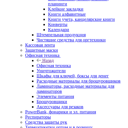
планинги
Клейкие закладки
Книги алфавитные
Книги учета, канцелярские книги
Конверты
Календари
Штемпельная продукция
Чистящие средства для оргтехники
Кассовая лента
Защитные маски
Офисная техника
Назад
Офисная техника
Уничтожители
Шкафы для ключей, боксы для денег
Расходные материалы для брошуровщиков
Ламинаторы, расходные материалы для
ламинаторов
Элементы питания
Брошуровщики
Аксессуары для резаков
PowerBank, фонарики и эл. питания
Респираторы
Средства защиты рук
Термоэтикетки оптом и в розницу