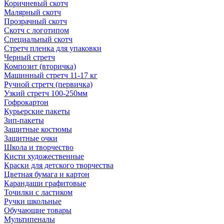
Коричневый скотч
Малярный скотч
Прозрачный скотч
Скотч с логотипом
Специальный скотч
Стретч пленка для упаковки
Черный стретч
Композит (вторичка)
Машинный стретч 11-17 кг
Ручной стретч (первичка)
Узкий стретч 100-250мм
Гофрокартон
Курьерские пакеты
Зип-пакеты
Защитные костюмы
Защитные очки
Школа и творчество
Кисти художественные
Краски для детского творчества
Цветная бумага и картон
Карандаши графитовые
Точилки с ластиком
Ручки школьные
Обучающие товары
Мультипеналы