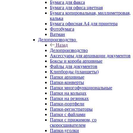
Бумага для факса
Бумага для офиса цветная
Бумага копировальная, миллиметровая,
калька
Бумага офисная А4 для принтера
Фотобумага
Ватман
Делопроизводство
Назад
Делопроизводство
Аксессуары для архивации документов
Боксы и короба архивные
Файлы для документов
Клипборды (планшеты)
Папки архивные
Папки-конверты
Папки многофункциональные
Папки на кольцах
Папки на резинках
Папки-портфели
Папки-регистраторы
Папки с файлами
Папки с прижимом, со
скоросшивателем
Папки-уголки