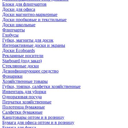
Блоки для флипчартов
Доски для офиса
Доски магнитно-маркерные
Доски пробковые и текстильные
Доски школьные
Флипчарты
Глобусы
Губки, магниты для досок
Интерактивные доски и экраны
Доски Ecoboards
Рекламные носители
Starboard (под заказ)
Стеклянные доски
Дезинфицирующее средство
Фонарики
Хозяйственные товары
Губки, тряпки, салфетки хозяйственные
Инвентарь для уборки
Одноразовая посуда
Перчатки хозяйственные
Полотенца бумажные
Салфетки бумажные
Канцтовары оптом и в розницу
Бумага для офиса оптом и в розницу
Бумага для факса