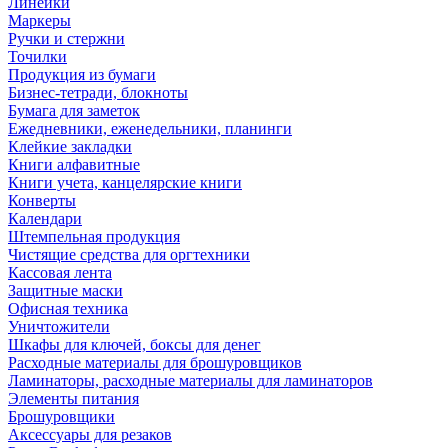
Линейки
Маркеры
Ручки и стержни
Точилки
Продукция из бумаги
Бизнес-тетради, блокноты
Бумага для заметок
Ежедневники, еженедельники, планинги
Клейкие закладки
Книги алфавитные
Книги учета, канцелярские книги
Конверты
Календари
Штемпельная продукция
Чистящие средства для оргтехники
Кассовая лента
Защитные маски
Офисная техника
Уничтожители
Шкафы для ключей, боксы для денег
Расходные материалы для брошуровщиков
Ламинаторы, расходные материалы для ламинаторов
Элементы питания
Брошуровщики
Аксессуары для резаков