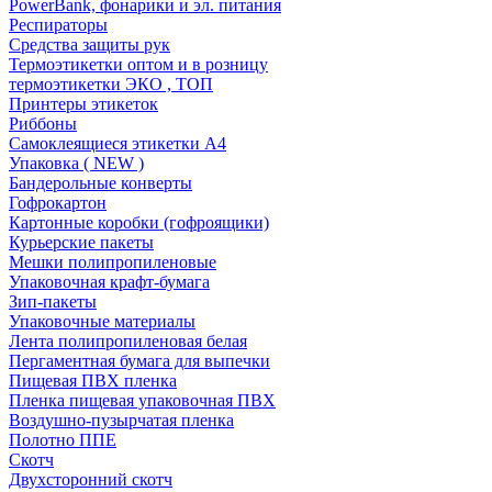
PowerBank, фонарики и эл. питания
Респираторы
Средства защиты рук
Термоэтикетки оптом и в розницу
термоэтикетки ЭКО , ТОП
Принтеры этикеток
Риббоны
Самоклеящиеся этикетки А4
Упаковка ( NEW )
Бандерольные конверты
Гофрокартон
Картонные коробки (гофроящики)
Курьерские пакеты
Мешки полипропиленовые
Упаковочная крафт-бумага
Зип-пакеты
Упаковочные материалы
Лента полипропиленовая белая
Пергаментная бумага для выпечки
Пищевая ПВХ пленка
Пленка пищевая упаковочная ПВХ
Воздушно-пузырчатая пленка
Полотно ППЕ
Скотч
Двухсторонний скотч