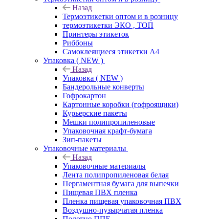
Назад
Термоэтикетки оптом и в розницу
термоэтикетки ЭКО , ТОП
Принтеры этикеток
Риббоны
Самоклеящиеся этикетки А4
Упаковка ( NEW )
Назад
Упаковка ( NEW )
Бандерольные конверты
Гофрокартон
Картонные коробки (гофроящики)
Курьерские пакеты
Мешки полипропиленовые
Упаковочная крафт-бумага
Зип-пакеты
Упаковочные материалы
Назад
Упаковочные материалы
Лента полипропиленовая белая
Пергаментная бумага для выпечки
Пищевая ПВХ пленка
Пленка пищевая упаковочная ПВХ
Воздушно-пузырчатая пленка
Полотно ППЕ