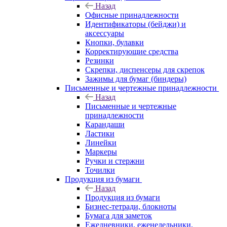
Назад
Офисные принадлежности
Идентификаторы (бейджи) и
аксессуары
Кнопки, булавки
Корректирующие средства
Резинки
Скрепки, диспенсеры для скрепок
Зажимы для бумаг (биндеры)
Письменные и чертежные принадлежности
Назад
Письменные и чертежные
принадлежности
Карандаши
Ластики
Линейки
Маркеры
Ручки и стержни
Точилки
Продукция из бумаги
Назад
Продукция из бумаги
Бизнес-тетради, блокноты
Бумага для заметок
Ежедневники, еженедельники,