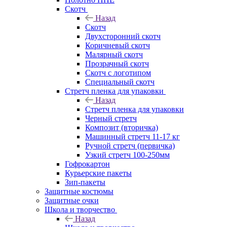
Скотч
Назад
Скотч
Двухсторонний скотч
Коричневый скотч
Малярный скотч
Прозрачный скотч
Скотч с логотипом
Специальный скотч
Стретч пленка для упаковки
Назад
Стретч пленка для упаковки
Черный стретч
Композит (вторичка)
Машинный стретч 11-17 кг
Ручной стретч (первичка)
Узкий стретч 100-250мм
Гофрокартон
Курьерские пакеты
Зип-пакеты
Защитные костюмы
Защитные очки
Школа и творчество
Назад