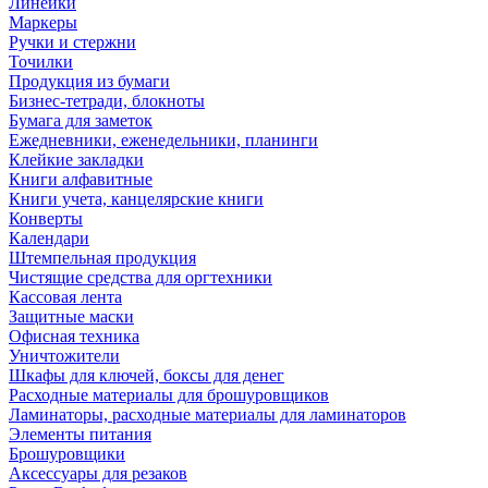
Линейки
Маркеры
Ручки и стержни
Точилки
Продукция из бумаги
Бизнес-тетради, блокноты
Бумага для заметок
Ежедневники, еженедельники, планинги
Клейкие закладки
Книги алфавитные
Книги учета, канцелярские книги
Конверты
Календари
Штемпельная продукция
Чистящие средства для оргтехники
Кассовая лента
Защитные маски
Офисная техника
Уничтожители
Шкафы для ключей, боксы для денег
Расходные материалы для брошуровщиков
Ламинаторы, расходные материалы для ламинаторов
Элементы питания
Брошуровщики
Аксессуары для резаков