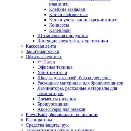
планинги
Клейкие закладки
Книги алфавитные
Книги учета, канцелярские книги
Конверты
Календари
Штемпельная продукция
Чистящие средства для оргтехники
Кассовая лента
Защитные маски
Офисная техника
Назад
Офисная техника
Уничтожители
Шкафы для ключей, боксы для денег
Расходные материалы для брошуровщиков
Ламинаторы, расходные материалы для
ламинаторов
Элементы питания
Брошуровщики
Аксессуары для резаков
PowerBank, фонарики и эл. питания
Респираторы
Средства защиты рук
Термоэтикетки оптом и в розницу