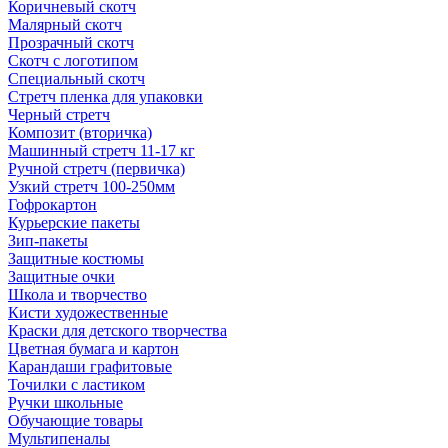
Коричневый скотч
Малярный скотч
Прозрачный скотч
Скотч с логотипом
Специальный скотч
Стретч пленка для упаковки
Черный стретч
Композит (вторичка)
Машинный стретч 11-17 кг
Ручной стретч (первичка)
Узкий стретч 100-250мм
Гофрокартон
Курьерские пакеты
Зип-пакеты
Защитные костюмы
Защитные очки
Школа и творчество
Кисти художественные
Краски для детского творчества
Цветная бумага и картон
Карандаши графитовые
Точилки с ластиком
Ручки школьные
Обучающие товары
Мультипеналы