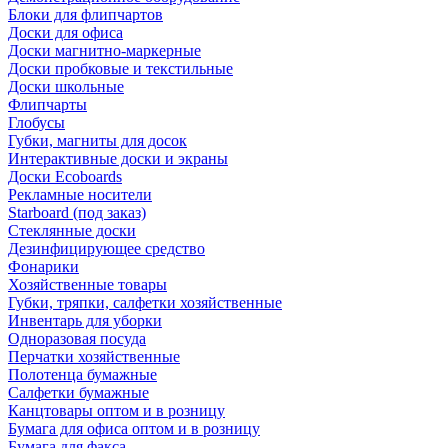
Блоки для флипчартов
Доски для офиса
Доски магнитно-маркерные
Доски пробковые и текстильные
Доски школьные
Флипчарты
Глобусы
Губки, магниты для досок
Интерактивные доски и экраны
Доски Ecoboards
Рекламные носители
Starboard (под заказ)
Стеклянные доски
Дезинфицирующее средство
Фонарики
Хозяйственные товары
Губки, тряпки, салфетки хозяйственные
Инвентарь для уборки
Одноразовая посуда
Перчатки хозяйственные
Полотенца бумажные
Салфетки бумажные
Канцтовары оптом и в розницу
Бумага для офиса оптом и в розницу
Бумага для факса