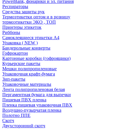
PowerBank, фонарики и эл. питания
Респираторы
Средства защиты рук
Термоэтикетки оптом и в розницу
термоэтикетки ЭКО , ТОП
Принтеры этикеток
Риббоны
Самоклеящиеся этикетки А4
Упаковка ( NEW )
Бандерольные конверты
Гофрокартон
Картонные коробки (гофроящики)
Курьерские пакеты
Мешки полипропиленовые
Упаковочная крафт-бумага
Зип-пакеты
Упаковочные материалы
Лента полипропиленовая белая
Пергаментная бумага для выпечки
Пищевая ПВХ пленка
Пленка пищевая упаковочная ПВХ
Воздушно-пузырчатая пленка
Полотно ППЕ
Скотч
Двухсторонний скотч