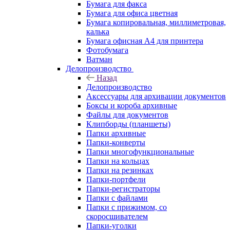
Бумага для факса
Бумага для офиса цветная
Бумага копировальная, миллиметровая,
калька
Бумага офисная А4 для принтера
Фотобумага
Ватман
Делопроизводство
Назад
Делопроизводство
Аксессуары для архивации документов
Боксы и короба архивные
Файлы для документов
Клипборды (планшеты)
Папки архивные
Папки-конверты
Папки многофункциональные
Папки на кольцах
Папки на резинках
Папки-портфели
Папки-регистраторы
Папки с файлами
Папки с прижимом, со
скоросшивателем
Папки-уголки