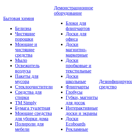
Демонстрационное
оборудование
Бытовая химия
Блоки для
Белизна
флипчартов
Чистящие
Доски для
порошки
офиса
Моющие и
Доски
чистящие
магнитно-
средства
маркерные
Мыло
Доски
Освежитель
пробковые и
воздуха
текстильные
Пакеты для
Доски
мусора
школьные
Дезинфицирую
Стеклоочистители
Флипчарты
средство
Средства для
Глобусы
стирки
Губки, магниты
TM Simply
для досок
Бумага туалетная
Интерактивные
Моющие средства
доски и экраны
для уборки дома
Доски
Полироли для
Ecoboards
мебели
Рекламные