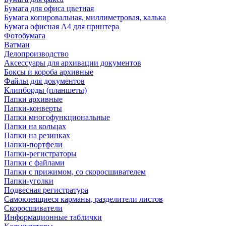
Бумага для офиса цветная
Бумага копировальная, миллиметровая, калька
Бумага офисная А4 для принтера
Фотобумага
Ватман
Делопроизводство
Аксессуары для архивации документов
Боксы и короба архивные
Файлы для документов
Клипборды (планшеты)
Папки архивные
Папки-конверты
Папки многофункциональные
Папки на кольцах
Папки на резинках
Папки-портфели
Папки-регистраторы
Папки с файлами
Папки с прижимом, со скоросшивателем
Папки-уголки
Подвесная регистратура
Самоклеящиеся карманы, разделители листов
Скоросшиватели
Информационные таблички