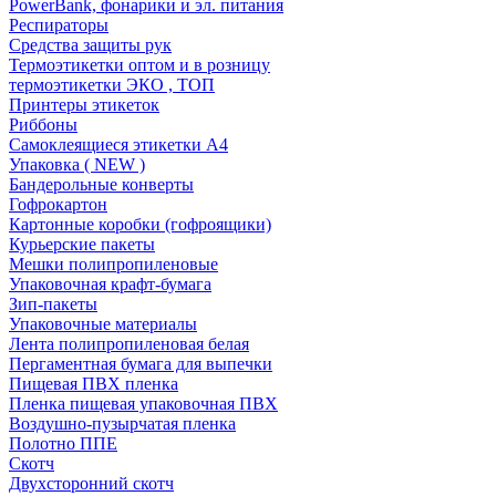
PowerBank, фонарики и эл. питания
Респираторы
Средства защиты рук
Термоэтикетки оптом и в розницу
термоэтикетки ЭКО , ТОП
Принтеры этикеток
Риббоны
Самоклеящиеся этикетки А4
Упаковка ( NEW )
Бандерольные конверты
Гофрокартон
Картонные коробки (гофроящики)
Курьерские пакеты
Мешки полипропиленовые
Упаковочная крафт-бумага
Зип-пакеты
Упаковочные материалы
Лента полипропиленовая белая
Пергаментная бумага для выпечки
Пищевая ПВХ пленка
Пленка пищевая упаковочная ПВХ
Воздушно-пузырчатая пленка
Полотно ППЕ
Скотч
Двухсторонний скотч