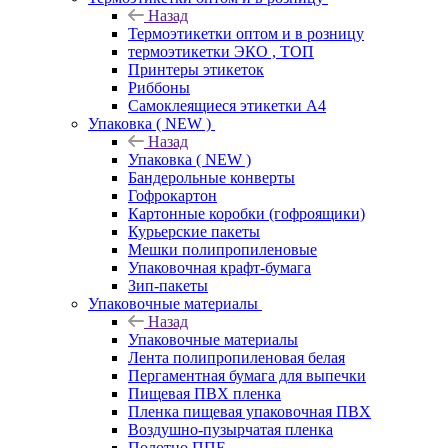
Назад
Термоэтикетки оптом и в розницу
термоэтикетки ЭКО , ТОП
Принтеры этикеток
Риббоны
Самоклеящиеся этикетки А4
Упаковка ( NEW )
Назад
Упаковка ( NEW )
Бандерольные конверты
Гофрокартон
Картонные коробки (гофроящики)
Курьерские пакеты
Мешки полипропиленовые
Упаковочная крафт-бумага
Зип-пакеты
Упаковочные материалы
Назад
Упаковочные материалы
Лента полипропиленовая белая
Пергаментная бумага для выпечки
Пищевая ПВХ пленка
Пленка пищевая упаковочная ПВХ
Воздушно-пузырчатая пленка
Полотно ППЕ