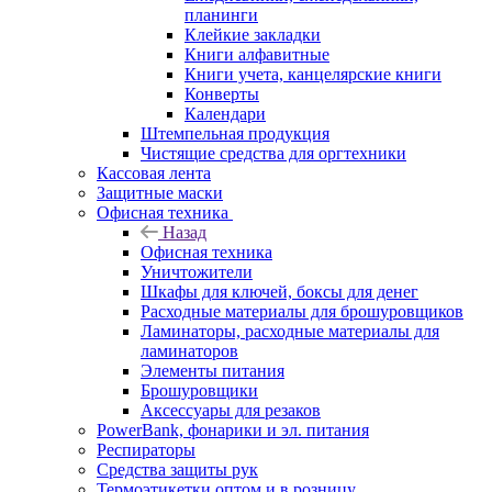
планинги
Клейкие закладки
Книги алфавитные
Книги учета, канцелярские книги
Конверты
Календари
Штемпельная продукция
Чистящие средства для оргтехники
Кассовая лента
Защитные маски
Офисная техника
Назад
Офисная техника
Уничтожители
Шкафы для ключей, боксы для денег
Расходные материалы для брошуровщиков
Ламинаторы, расходные материалы для
ламинаторов
Элементы питания
Брошуровщики
Аксессуары для резаков
PowerBank, фонарики и эл. питания
Респираторы
Средства защиты рук
Термоэтикетки оптом и в розницу