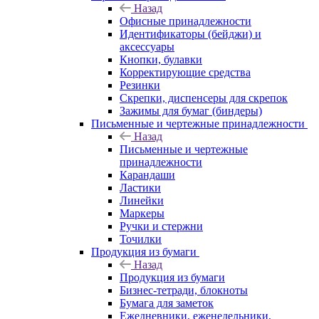
Назад
Офисные принадлежности
Идентификаторы (бейджи) и
аксессуары
Кнопки, булавки
Корректирующие средства
Резинки
Скрепки, диспенсеры для скрепок
Зажимы для бумаг (биндеры)
Письменные и чертежные принадлежности
Назад
Письменные и чертежные
принадлежности
Карандаши
Ластики
Линейки
Маркеры
Ручки и стержни
Точилки
Продукция из бумаги
Назад
Продукция из бумаги
Бизнес-тетради, блокноты
Бумага для заметок
Ежедневники, еженедельники,