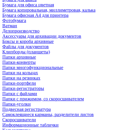
Бумага для офиса цветная
Бумага копировальная, миллиметровая, калька
Бумага офисная А4 для принтера
Фотобумага
Ватман
Делопроизводство
Аксессуары для архивации документов
Боксы и короба архивные
Файлы для документов
Клипборды (планшеты)
Папки архивные
Папки-конверты
Папки многофункциональные
Папки на кольцах
Папки на резинках
Папки-портфели
Папки-регистраторы
Папки с файлами
Папки с прижимом, со скоросшивателем
Папки-уголки
Подвесная регистратура
Самоклеящиеся карманы, разделители листов
Скоросшиватели
Информационные таблички