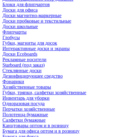
Блоки для флипчартов
Доски для офиса
Доски магнитно-маркерные
Доски пробковые и текстильные
Доски школьные
Флипчарты
Глобусы
Губки, магниты для досок
Интерактивные доски и экраны
Доски Ecoboards
Рекламные носители
Starboard (под заказ)
Стеклянные доски
Дезинфицирующее средство
Фонарики
Хозяйственные товары
Губки, тряпки, салфетки хозяйственные
Инвентарь для уборки
Одноразовая посуда
Перчатки хозяйственные
Полотенца бумажные
Салфетки бумажные
Канцтовары оптом и в розницу
Бумага для офиса оптом и в розницу
Бумага для факса