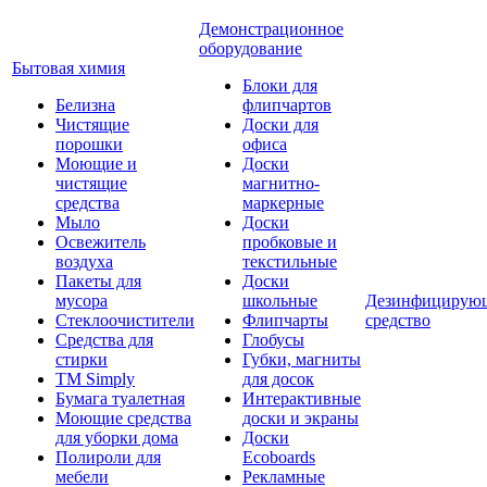
Демонстрационное
оборудование
Бытовая химия
Блоки для
Белизна
флипчартов
Чистящие
Доски для
порошки
офиса
Моющие и
Доски
чистящие
магнитно-
средства
маркерные
Мыло
Доски
Освежитель
пробковые и
воздуха
текстильные
Пакеты для
Доски
мусора
школьные
Дезинфицирую
Стеклоочистители
Флипчарты
средство
Средства для
Глобусы
стирки
Губки, магниты
TM Simply
для досок
Бумага туалетная
Интерактивные
Моющие средства
доски и экраны
для уборки дома
Доски
Полироли для
Ecoboards
мебели
Рекламные