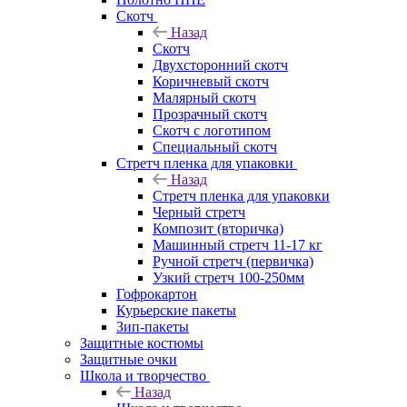
Скотч
Назад
Скотч
Двухсторонний скотч
Коричневый скотч
Малярный скотч
Прозрачный скотч
Скотч с логотипом
Специальный скотч
Стретч пленка для упаковки
Назад
Стретч пленка для упаковки
Черный стретч
Композит (вторичка)
Машинный стретч 11-17 кг
Ручной стретч (первичка)
Узкий стретч 100-250мм
Гофрокартон
Курьерские пакеты
Зип-пакеты
Защитные костюмы
Защитные очки
Школа и творчество
Назад