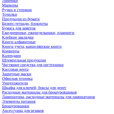
Линейки
Маркеры
Ручки и стержни
Точилки
Продукция из бумаги
Бизнес-тетради, блокноты
Бумага для заметок
Ежедневники, еженедельники, планинги
Клейкие закладки
Книги алфавитные
Книги учета, канцелярские книги
Конверты
Календари
Штемпельная продукция
Чистящие средства для оргтехники
Кассовая лента
Защитные маски
Офисная техника
Уничтожители
Шкафы для ключей, боксы для денег
Расходные материалы для брошуровщиков
Ламинаторы, расходные материалы для ламинаторов
Элементы питания
Брошуровщики
Аксессуары для резаков