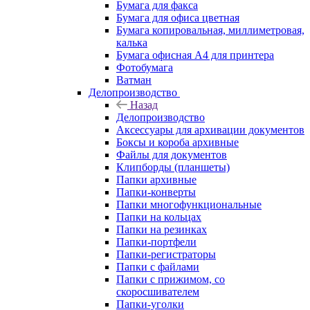
Бумага для факса
Бумага для офиса цветная
Бумага копировальная, миллиметровая,
калька
Бумага офисная А4 для принтера
Фотобумага
Ватман
Делопроизводство
Назад
Делопроизводство
Аксессуары для архивации документов
Боксы и короба архивные
Файлы для документов
Клипборды (планшеты)
Папки архивные
Папки-конверты
Папки многофункциональные
Папки на кольцах
Папки на резинках
Папки-портфели
Папки-регистраторы
Папки с файлами
Папки с прижимом, со
скоросшивателем
Папки-уголки