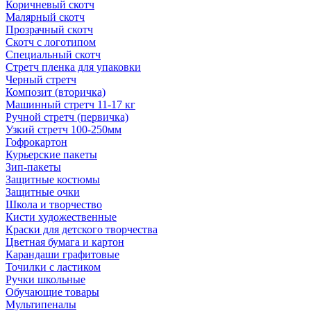
Коричневый скотч
Малярный скотч
Прозрачный скотч
Скотч с логотипом
Специальный скотч
Стретч пленка для упаковки
Черный стретч
Композит (вторичка)
Машинный стретч 11-17 кг
Ручной стретч (первичка)
Узкий стретч 100-250мм
Гофрокартон
Курьерские пакеты
Зип-пакеты
Защитные костюмы
Защитные очки
Школа и творчество
Кисти художественные
Краски для детского творчества
Цветная бумага и картон
Карандаши графитовые
Точилки с ластиком
Ручки школьные
Обучающие товары
Мультипеналы