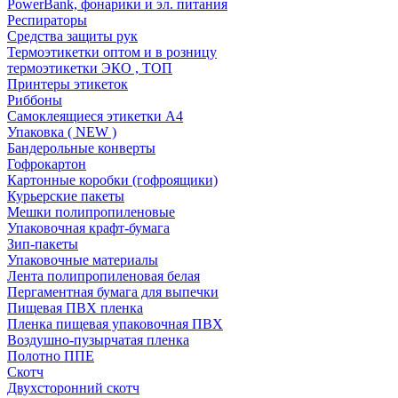
PowerBank, фонарики и эл. питания
Респираторы
Средства защиты рук
Термоэтикетки оптом и в розницу
термоэтикетки ЭКО , ТОП
Принтеры этикеток
Риббоны
Самоклеящиеся этикетки А4
Упаковка ( NEW )
Бандерольные конверты
Гофрокартон
Картонные коробки (гофроящики)
Курьерские пакеты
Мешки полипропиленовые
Упаковочная крафт-бумага
Зип-пакеты
Упаковочные материалы
Лента полипропиленовая белая
Пергаментная бумага для выпечки
Пищевая ПВХ пленка
Пленка пищевая упаковочная ПВХ
Воздушно-пузырчатая пленка
Полотно ППЕ
Скотч
Двухсторонний скотч