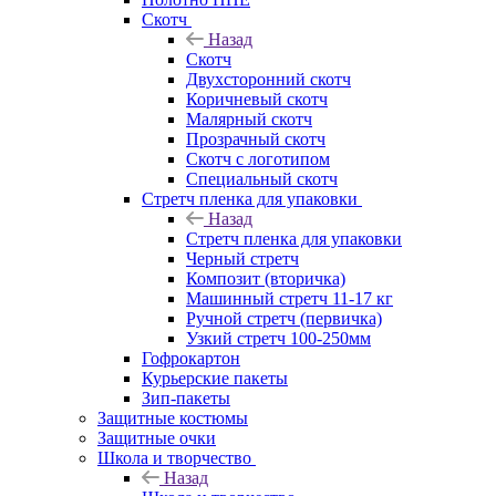
Скотч
Назад
Скотч
Двухсторонний скотч
Коричневый скотч
Малярный скотч
Прозрачный скотч
Скотч с логотипом
Специальный скотч
Стретч пленка для упаковки
Назад
Стретч пленка для упаковки
Черный стретч
Композит (вторичка)
Машинный стретч 11-17 кг
Ручной стретч (первичка)
Узкий стретч 100-250мм
Гофрокартон
Курьерские пакеты
Зип-пакеты
Защитные костюмы
Защитные очки
Школа и творчество
Назад