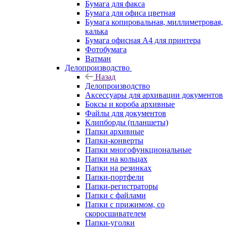
Бумага для факса
Бумага для офиса цветная
Бумага копировальная, миллиметровая,
калька
Бумага офисная А4 для принтера
Фотобумага
Ватман
Делопроизводство
Назад
Делопроизводство
Аксессуары для архивации документов
Боксы и короба архивные
Файлы для документов
Клипборды (планшеты)
Папки архивные
Папки-конверты
Папки многофункциональные
Папки на кольцах
Папки на резинках
Папки-портфели
Папки-регистраторы
Папки с файлами
Папки с прижимом, со
скоросшивателем
Папки-уголки