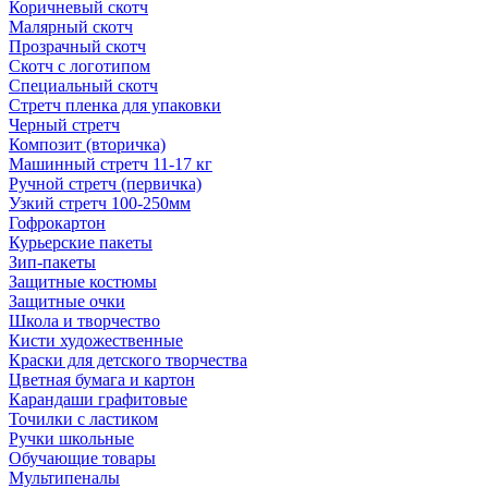
Коричневый скотч
Малярный скотч
Прозрачный скотч
Скотч с логотипом
Специальный скотч
Стретч пленка для упаковки
Черный стретч
Композит (вторичка)
Машинный стретч 11-17 кг
Ручной стретч (первичка)
Узкий стретч 100-250мм
Гофрокартон
Курьерские пакеты
Зип-пакеты
Защитные костюмы
Защитные очки
Школа и творчество
Кисти художественные
Краски для детского творчества
Цветная бумага и картон
Карандаши графитовые
Точилки с ластиком
Ручки школьные
Обучающие товары
Мультипеналы