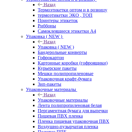
Назад
Термоэтикетки оптом и в розницу
термоэтикетки ЭКО , ТОП
Принтеры этикеток
Риббоны
Самоклеящиеся этикетки А4
Упаковка ( NEW )
Назад
Упаковка ( NEW )
Бандерольные конверты
Гофрокартон
Картонные коробки (гофроящики)
Курьерские пакеты
Мешки полипропиленовые
Упаковочная крафт-бумага
Зип-пакеты
Упаковочные материалы
Назад
Упаковочные материалы
Лента полипропиленовая белая
Пергаментная бумага для выпечки
Пищевая ПВХ пленка
Пленка пищевая упаковочная ПВХ
Воздушно-пузырчатая пленка
Полотно ППЕ