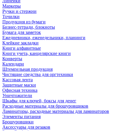
Линейки
Маркеры
Ручки и стержни
Точилки
Продукция из бумаги
Бизнес-тетради, блокноты
Бумага для заметок
Ежедневники, еженедельники, планинги
Клейкие закладки
Книги алфавитные
Книги учета, канцелярские книги
Конверты
Календари
Штемпельная продукция
Чистящие средства для оргтехники
Кассовая лента
Защитные маски
Офисная техника
Уничтожители
Шкафы для ключей, боксы для денег
Расходные материалы для брошуровщиков
Ламинаторы, расходные материалы для ламинаторов
Элементы питания
Брошуровщики
Аксессуары для резаков