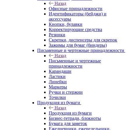
Назад
Офисные принадлежности
Идентификаторы (бейджи) и
аксессуары
Кнопки, булавки
Корректирующие средства
Резинки
Скрепки, диспенсеры для скрепок
Зажимы для бумаг (биндеры)
Письменные и чертежные принадлежности
Назад
Письменные и чертежные
принадлежности
Карандаши
Ластики
Линейки
Маркеры
Ручки и стержни
Точилки
Продукция из бумаги
Назад
Продукция из бумаги
Бизнес-тетради, блокноты
Бумага для заметок
Ежедневники, еженедельники,