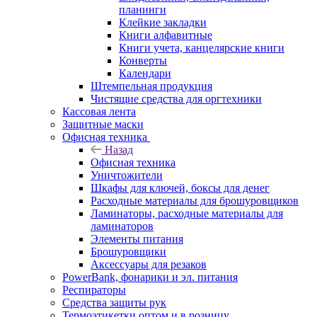
планинги
Клейкие закладки
Книги алфавитные
Книги учета, канцелярские книги
Конверты
Календари
Штемпельная продукция
Чистящие средства для оргтехники
Кассовая лента
Защитные маски
Офисная техника
Назад
Офисная техника
Уничтожители
Шкафы для ключей, боксы для денег
Расходные материалы для брошуровщиков
Ламинаторы, расходные материалы для
ламинаторов
Элементы питания
Брошуровщики
Аксессуары для резаков
PowerBank, фонарики и эл. питания
Респираторы
Средства защиты рук
Термоэтикетки оптом и в розницу