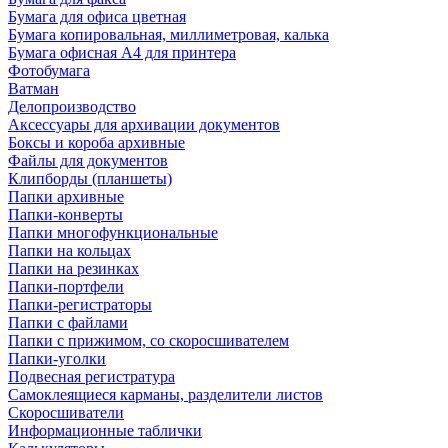
Бумага для офиса цветная
Бумага копировальная, миллиметровая, калька
Бумага офисная А4 для принтера
Фотобумага
Ватман
Делопроизводство
Аксессуары для архивации документов
Боксы и короба архивные
Файлы для документов
Клипборды (планшеты)
Папки архивные
Папки-конверты
Папки многофункциональные
Папки на кольцах
Папки на резинках
Папки-портфели
Папки-регистраторы
Папки с файлами
Папки с прижимом, со скоросшивателем
Папки-уголки
Подвесная регистратура
Самоклеящиеся карманы, разделители листов
Скоросшиватели
Информационные таблички