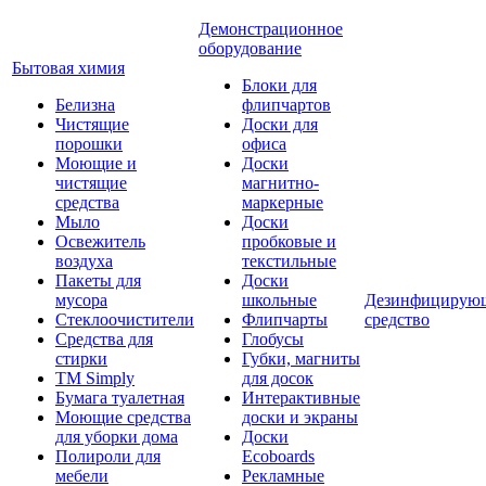
Демонстрационное
оборудование
Бытовая химия
Блоки для
Белизна
флипчартов
Чистящие
Доски для
порошки
офиса
Моющие и
Доски
чистящие
магнитно-
средства
маркерные
Мыло
Доски
Освежитель
пробковые и
воздуха
текстильные
Пакеты для
Доски
мусора
школьные
Дезинфицирую
Стеклоочистители
Флипчарты
средство
Средства для
Глобусы
стирки
Губки, магниты
TM Simply
для досок
Бумага туалетная
Интерактивные
Моющие средства
доски и экраны
для уборки дома
Доски
Полироли для
Ecoboards
мебели
Рекламные