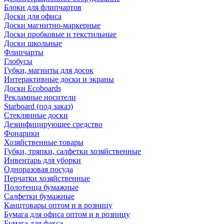
Блоки для флипчартов
Доски для офиса
Доски магнитно-маркерные
Доски пробковые и текстильные
Доски школьные
Флипчарты
Глобусы
Губки, магниты для досок
Интерактивные доски и экраны
Доски Ecoboards
Рекламные носители
Starboard (под заказ)
Стеклянные доски
Дезинфицирующее средство
Фонарики
Хозяйственные товары
Губки, тряпки, салфетки хозяйственные
Инвентарь для уборки
Одноразовая посуда
Перчатки хозяйственные
Полотенца бумажные
Салфетки бумажные
Канцтовары оптом и в розницу
Бумага для офиса оптом и в розницу
Бумага для факса