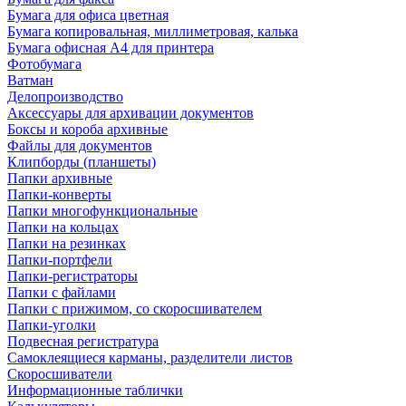
Бумага для офиса цветная
Бумага копировальная, миллиметровая, калька
Бумага офисная А4 для принтера
Фотобумага
Ватман
Делопроизводство
Аксессуары для архивации документов
Боксы и короба архивные
Файлы для документов
Клипборды (планшеты)
Папки архивные
Папки-конверты
Папки многофункциональные
Папки на кольцах
Папки на резинках
Папки-портфели
Папки-регистраторы
Папки с файлами
Папки с прижимом, со скоросшивателем
Папки-уголки
Подвесная регистратура
Самоклеящиеся карманы, разделители листов
Скоросшиватели
Информационные таблички