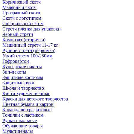
Коричневый скотч
Малярный скотч
Прозрачный скотч
Скотч с логотипом
Специальный скотч
Стретч пленка для упаковки
Черный стретч
Композит (вторичка)
Машинный стретч 11-17 кг
Ручной стретч (первичка)
Узкий стретч 100-250мм
Гофрокартон
Курьерские пакеты
Зип-пакеты
Защитные костюмы
Защитные очки
Школа и творчество
Кисти художественные
Краски для детского творчества
Цветная бумага и картон
Карандаши графитовые
Точилки с ластиком
Ручки школьные
Обучающие товары
Мультипеналы