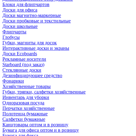
Блоки для флипчартов
Доски для офиса
Доски магнитно-маркерные
Доски пробковые и текстильные
Доски школьные
Флипчарты
Глобусы
Губки, магниты для досок
Интерактивные доски и экраны
Доски Ecoboards
Рекламные носители
Starboard (под заказ)
Стеклянные доски
Дезинфицирующее средство
Фонарики
Хозяйственные товары
Губки, тряпки, салфетки хозяйственные
Инвентарь для уборки
Одноразовая посуда
Перчатки хозяйственные
Полотенца бумажные
Салфетки бумажные
Канцтовары оптом и в розницу
Бумага для офиса оптом и в розницу
Бумага для факса