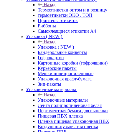
Назад
Термоэтикетки оптом и в розницу
термоэтикетки ЭКО , ТОП
Принтеры этикеток
Риббоны
Самоклеящиеся этикетки А4
Упаковка ( NEW )
Назад
Упаковка ( NEW )
Бандерольные конверты
Гофрокартон
Картонные коробки (гофроящики)
Курьерские пакеты
Мешки полипропиленовые
Упаковочная крафт-бумага
Зип-пакеты
Упаковочные материалы
Назад
Упаковочные материалы
Лента полипропиленовая белая
Пергаментная бумага для выпечки
Пищевая ПВХ пленка
Пленка пищевая упаковочная ПВХ
Воздушно-пузырчатая пленка
Полотно ППЕ