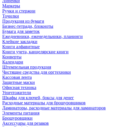
Линейки
Маркеры
Ручки и стержни
Точилки
Продукция из бумаги
Бизнес-тетради, блокноты
Бумага для заметок
Ежедневники, еженедельники, планинги
Клейкие закладки
Книги алфавитные
Книги учета, канцелярские книги
Конверты
Календари
Штемпельная продукция
Чистящие средства для оргтехники
Кассовая лента
Защитные маски
Офисная техника
Уничтожители
Шкафы для ключей, боксы для денег
Расходные материалы для брошуровщиков
Ламинаторы, расходные материалы для ламинаторов
Элементы питания
Брошуровщики
Аксессуары для резаков