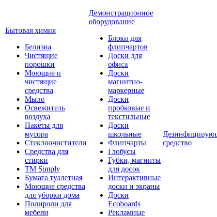
Демонстрационное
оборудование
Бытовая химия
Блоки для
Белизна
флипчартов
Чистящие
Доски для
порошки
офиса
Моющие и
Доски
чистящие
магнитно-
средства
маркерные
Мыло
Доски
Освежитель
пробковые и
воздуха
текстильные
Пакеты для
Доски
мусора
школьные
Дезинфицирую
Стеклоочистители
Флипчарты
средство
Средства для
Глобусы
стирки
Губки, магниты
TM Simply
для досок
Бумага туалетная
Интерактивные
Моющие средства
доски и экраны
для уборки дома
Доски
Полироли для
Ecoboards
мебели
Рекламные