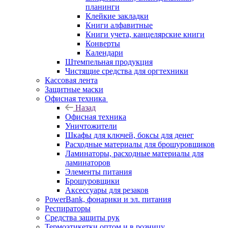
планинги
Клейкие закладки
Книги алфавитные
Книги учета, канцелярские книги
Конверты
Календари
Штемпельная продукция
Чистящие средства для оргтехники
Кассовая лента
Защитные маски
Офисная техника
Назад
Офисная техника
Уничтожители
Шкафы для ключей, боксы для денег
Расходные материалы для брошуровщиков
Ламинаторы, расходные материалы для
ламинаторов
Элементы питания
Брошуровщики
Аксессуары для резаков
PowerBank, фонарики и эл. питания
Респираторы
Средства защиты рук
Термоэтикетки оптом и в розницу