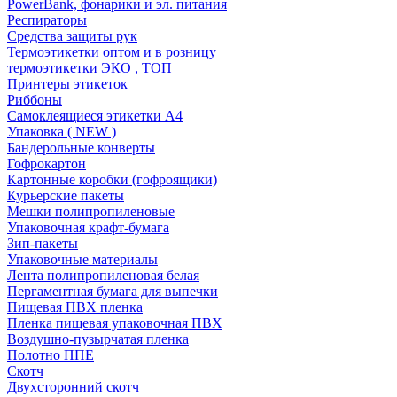
PowerBank, фонарики и эл. питания
Респираторы
Средства защиты рук
Термоэтикетки оптом и в розницу
термоэтикетки ЭКО , ТОП
Принтеры этикеток
Риббоны
Самоклеящиеся этикетки А4
Упаковка ( NEW )
Бандерольные конверты
Гофрокартон
Картонные коробки (гофроящики)
Курьерские пакеты
Мешки полипропиленовые
Упаковочная крафт-бумага
Зип-пакеты
Упаковочные материалы
Лента полипропиленовая белая
Пергаментная бумага для выпечки
Пищевая ПВХ пленка
Пленка пищевая упаковочная ПВХ
Воздушно-пузырчатая пленка
Полотно ППЕ
Скотч
Двухсторонний скотч