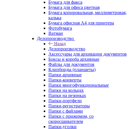
Бумага для факса
Бумага для офиса цветная
Бумага копировальная, миллиметровая,
калька
Бумага офисная А4 для принтера
Фотобумага
Ватман
Делопроизводство
Назад
Делопроизводство
Аксессуары для архивации документов
Боксы и короба архивные
Файлы для документов
Клипборды (планшеты)
Папки архивные
Папки-конверты
Папки многофункциональные
Папки на кольцах
Папки на резинках
Папки-портфели
Папки-регистраторы
Папки с файлами
Папки с прижимом, со
скоросшивателем
Папки-уголки