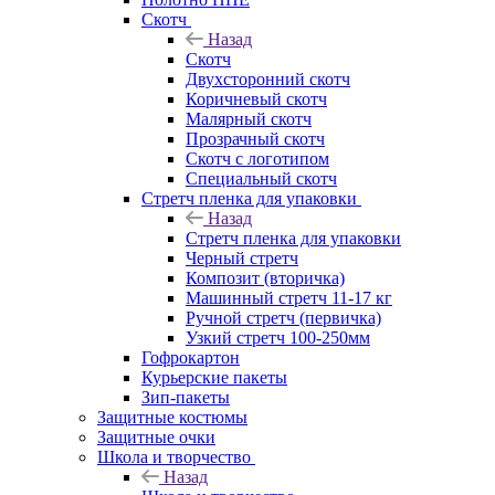
Скотч
Назад
Скотч
Двухсторонний скотч
Коричневый скотч
Малярный скотч
Прозрачный скотч
Скотч с логотипом
Специальный скотч
Стретч пленка для упаковки
Назад
Стретч пленка для упаковки
Черный стретч
Композит (вторичка)
Машинный стретч 11-17 кг
Ручной стретч (первичка)
Узкий стретч 100-250мм
Гофрокартон
Курьерские пакеты
Зип-пакеты
Защитные костюмы
Защитные очки
Школа и творчество
Назад