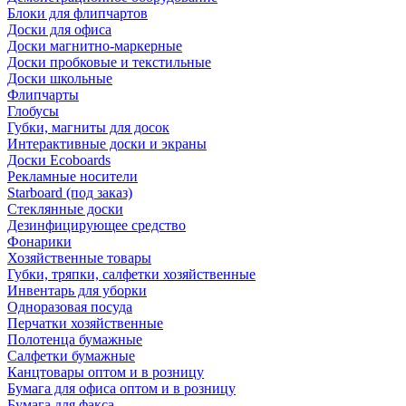
Блоки для флипчартов
Доски для офиса
Доски магнитно-маркерные
Доски пробковые и текстильные
Доски школьные
Флипчарты
Глобусы
Губки, магниты для досок
Интерактивные доски и экраны
Доски Ecoboards
Рекламные носители
Starboard (под заказ)
Стеклянные доски
Дезинфицирующее средство
Фонарики
Хозяйственные товары
Губки, тряпки, салфетки хозяйственные
Инвентарь для уборки
Одноразовая посуда
Перчатки хозяйственные
Полотенца бумажные
Салфетки бумажные
Канцтовары оптом и в розницу
Бумага для офиса оптом и в розницу
Бумага для факса