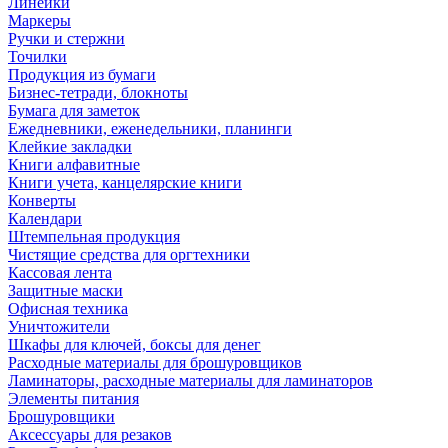
Линейки
Маркеры
Ручки и стержни
Точилки
Продукция из бумаги
Бизнес-тетради, блокноты
Бумага для заметок
Ежедневники, еженедельники, планинги
Клейкие закладки
Книги алфавитные
Книги учета, канцелярские книги
Конверты
Календари
Штемпельная продукция
Чистящие средства для оргтехники
Кассовая лента
Защитные маски
Офисная техника
Уничтожители
Шкафы для ключей, боксы для денег
Расходные материалы для брошуровщиков
Ламинаторы, расходные материалы для ламинаторов
Элементы питания
Брошуровщики
Аксессуары для резаков