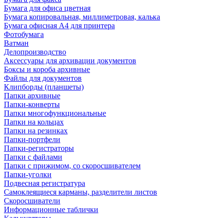
Бумага для офиса цветная
Бумага копировальная, миллиметровая, калька
Бумага офисная А4 для принтера
Фотобумага
Ватман
Делопроизводство
Аксессуары для архивации документов
Боксы и короба архивные
Файлы для документов
Клипборды (планшеты)
Папки архивные
Папки-конверты
Папки многофункциональные
Папки на кольцах
Папки на резинках
Папки-портфели
Папки-регистраторы
Папки с файлами
Папки с прижимом, со скоросшивателем
Папки-уголки
Подвесная регистратура
Самоклеящиеся карманы, разделители листов
Скоросшиватели
Информационные таблички