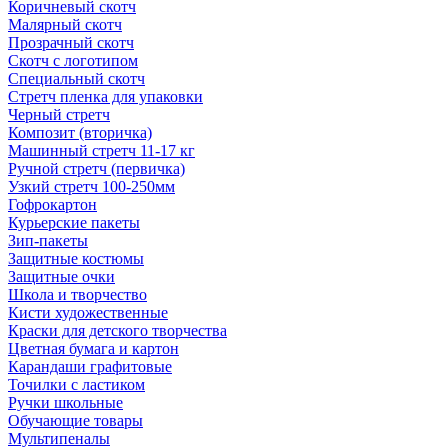
Коричневый скотч
Малярный скотч
Прозрачный скотч
Скотч с логотипом
Специальный скотч
Стретч пленка для упаковки
Черный стретч
Композит (вторичка)
Машинный стретч 11-17 кг
Ручной стретч (первичка)
Узкий стретч 100-250мм
Гофрокартон
Курьерские пакеты
Зип-пакеты
Защитные костюмы
Защитные очки
Школа и творчество
Кисти художественные
Краски для детского творчества
Цветная бумага и картон
Карандаши графитовые
Точилки с ластиком
Ручки школьные
Обучающие товары
Мультипеналы