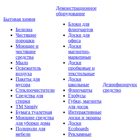
Демонстрационное
оборудование
Бытовая химия
Блоки для
Белизна
флипчартов
Чистящие
Доски для
порошки
офиса
Моющие и
Доски
чистящие
магнитно-
средства
маркерные
Мыло
Доски
Освежитель
пробковые и
воздуха
текстильные
Пакеты для
Доски
мусора
школьные
Дезинфицирую
Стеклоочистители
Флипчарты
средство
Средства для
Глобусы
стирки
Губки, магниты
TM Simply
для досок
Бумага туалетная
Интерактивные
Моющие средства
доски и экраны
для уборки дома
Доски
Полироли для
Ecoboards
мебели
Рекламные