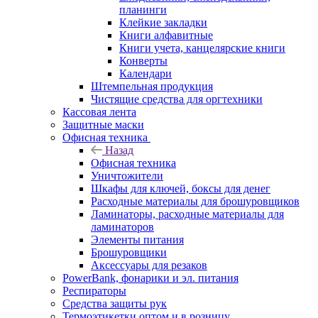
планинги
Клейкие закладки
Книги алфавитные
Книги учета, канцелярские книги
Конверты
Календари
Штемпельная продукция
Чистящие средства для оргтехники
Кассовая лента
Защитные маски
Офисная техника
Назад
Офисная техника
Уничтожители
Шкафы для ключей, боксы для денег
Расходные материалы для брошуровщиков
Ламинаторы, расходные материалы для
ламинаторов
Элементы питания
Брошуровщики
Аксессуары для резаков
PowerBank, фонарики и эл. питания
Респираторы
Средства защиты рук
Термоэтикетки оптом и в розницу