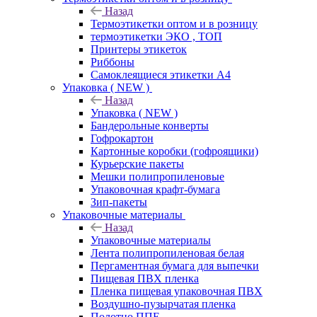
Назад
Термоэтикетки оптом и в розницу
термоэтикетки ЭКО , ТОП
Принтеры этикеток
Риббоны
Самоклеящиеся этикетки А4
Упаковка ( NEW )
Назад
Упаковка ( NEW )
Бандерольные конверты
Гофрокартон
Картонные коробки (гофроящики)
Курьерские пакеты
Мешки полипропиленовые
Упаковочная крафт-бумага
Зип-пакеты
Упаковочные материалы
Назад
Упаковочные материалы
Лента полипропиленовая белая
Пергаментная бумага для выпечки
Пищевая ПВХ пленка
Пленка пищевая упаковочная ПВХ
Воздушно-пузырчатая пленка
Полотно ППЕ