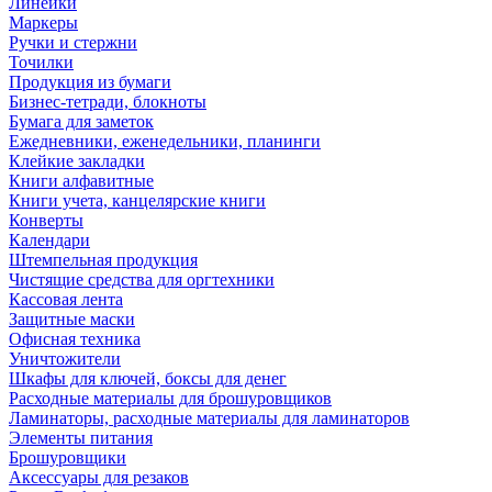
Линейки
Маркеры
Ручки и стержни
Точилки
Продукция из бумаги
Бизнес-тетради, блокноты
Бумага для заметок
Ежедневники, еженедельники, планинги
Клейкие закладки
Книги алфавитные
Книги учета, канцелярские книги
Конверты
Календари
Штемпельная продукция
Чистящие средства для оргтехники
Кассовая лента
Защитные маски
Офисная техника
Уничтожители
Шкафы для ключей, боксы для денег
Расходные материалы для брошуровщиков
Ламинаторы, расходные материалы для ламинаторов
Элементы питания
Брошуровщики
Аксессуары для резаков