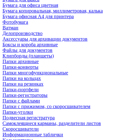
Бумага для офиса цветная
Бумага копировальная, миллиметровая, калька
Бумага офисная А4 для принтера
Фотобумага
Ватман
Делопроизводство
Аксессуары для архивации документов
Боксы и короба архивные
Файлы для документов
Клипборды (планшеты)
Папки архивные
Папки-конверты
Папки многофункциональные
Папки на кольцах
Папки на резинках
Папки-портфели
Папки-регистраторы
Папки с файлами
Папки с прижимом, со скоросшивателем
Папки-уголки
Подвесная регистратура
Самоклеящиеся карманы, разделители листов
Скоросшиватели
Информационные таблички