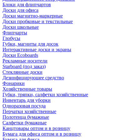
Блоки для флипчартов
Доски для офиса
Доски магнитно-маркерные
Доски пробковые и текстильные
Доски школьные
Флипчарты
Глобусы
Губки, магниты для досок
Интерактивные доски и экраны
Доски Ecoboards
Рекламные носители
Starboard (под заказ)
Стеклянные доски
Дезинфицирующее средство
Фонарики
Хозяйственные товары
Губки, тряпки, салфетки хозяйственные
Инвентарь для уборки
Одноразовая посуда
Перчатки хозяйственные
Полотенца бумажные
Салфетки бумажные
Канцтовары оптом и в розницу
Бумага для офиса оптом и в розницу
Бумага для факса