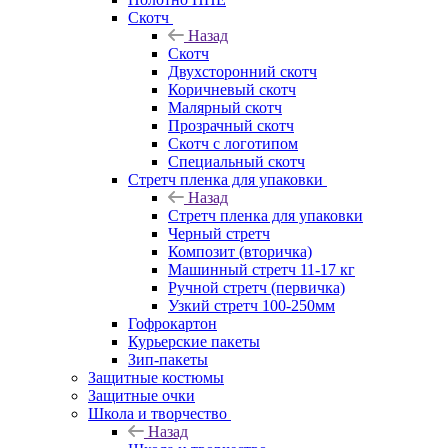
Скотч
Назад
Скотч
Двухсторонний скотч
Коричневый скотч
Малярный скотч
Прозрачный скотч
Скотч с логотипом
Специальный скотч
Стретч пленка для упаковки
Назад
Стретч пленка для упаковки
Черный стретч
Композит (вторичка)
Машинный стретч 11-17 кг
Ручной стретч (первичка)
Узкий стретч 100-250мм
Гофрокартон
Курьерские пакеты
Зип-пакеты
Защитные костюмы
Защитные очки
Школа и творчество
Назад