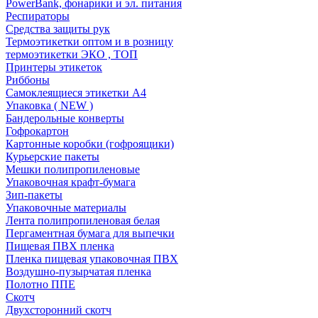
PowerBank, фонарики и эл. питания
Респираторы
Средства защиты рук
Термоэтикетки оптом и в розницу
термоэтикетки ЭКО , ТОП
Принтеры этикеток
Риббоны
Самоклеящиеся этикетки А4
Упаковка ( NEW )
Бандерольные конверты
Гофрокартон
Картонные коробки (гофроящики)
Курьерские пакеты
Мешки полипропиленовые
Упаковочная крафт-бумага
Зип-пакеты
Упаковочные материалы
Лента полипропиленовая белая
Пергаментная бумага для выпечки
Пищевая ПВХ пленка
Пленка пищевая упаковочная ПВХ
Воздушно-пузырчатая пленка
Полотно ППЕ
Скотч
Двухсторонний скотч