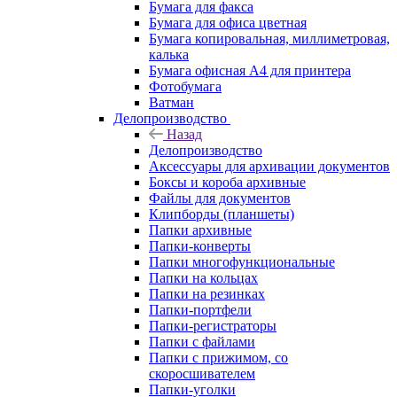
Бумага для факса
Бумага для офиса цветная
Бумага копировальная, миллиметровая,
калька
Бумага офисная А4 для принтера
Фотобумага
Ватман
Делопроизводство
Назад
Делопроизводство
Аксессуары для архивации документов
Боксы и короба архивные
Файлы для документов
Клипборды (планшеты)
Папки архивные
Папки-конверты
Папки многофункциональные
Папки на кольцах
Папки на резинках
Папки-портфели
Папки-регистраторы
Папки с файлами
Папки с прижимом, со
скоросшивателем
Папки-уголки