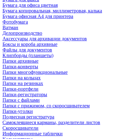
Бумага для офиса цветная
Бумага копировальная, миллиметровая, калька
Бумага офисная А4 для принтера
Фотобумага
Ватман
Делопроизводство
Аксессуары для архивации документов
Боксы и короба архивные
Файлы для документов
Клипборды (планшеты)
Папки архивные
Папки-конверты
Папки многофункциональные
Папки на кольцах
Папки на резинках
Папки-портфели
Папки-регистраторы
Папки с файлами
Папки с прижимом, со скоросшивателем
Папки-уголки
Подвесная регистратура
Самоклеящиеся карманы, разделители листов
Скоросшиватели
Информационные таблички