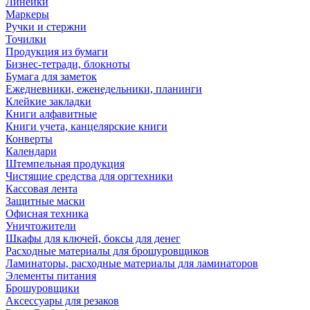
Линейки
Маркеры
Ручки и стержни
Точилки
Продукция из бумаги
Бизнес-тетради, блокноты
Бумага для заметок
Ежедневники, еженедельники, планинги
Клейкие закладки
Книги алфавитные
Книги учета, канцелярские книги
Конверты
Календари
Штемпельная продукция
Чистящие средства для оргтехники
Кассовая лента
Защитные маски
Офисная техника
Уничтожители
Шкафы для ключей, боксы для денег
Расходные материалы для брошуровщиков
Ламинаторы, расходные материалы для ламинаторов
Элементы питания
Брошуровщики
Аксессуары для резаков