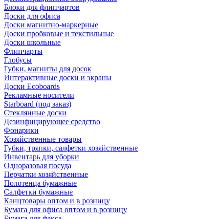
Блоки для флипчартов
Доски для офиса
Доски магнитно-маркерные
Доски пробковые и текстильные
Доски школьные
Флипчарты
Глобусы
Губки, магниты для досок
Интерактивные доски и экраны
Доски Ecoboards
Рекламные носители
Starboard (под заказ)
Стеклянные доски
Дезинфицирующее средство
Фонарики
Хозяйственные товары
Губки, тряпки, салфетки хозяйственные
Инвентарь для уборки
Одноразовая посуда
Перчатки хозяйственные
Полотенца бумажные
Салфетки бумажные
Канцтовары оптом и в розницу
Бумага для офиса оптом и в розницу
Бумага для факса