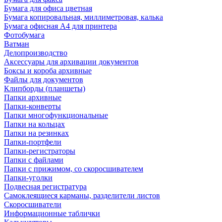
Бумага для офиса цветная
Бумага копировальная, миллиметровая, калька
Бумага офисная А4 для принтера
Фотобумага
Ватман
Делопроизводство
Аксессуары для архивации документов
Боксы и короба архивные
Файлы для документов
Клипборды (планшеты)
Папки архивные
Папки-конверты
Папки многофункциональные
Папки на кольцах
Папки на резинках
Папки-портфели
Папки-регистраторы
Папки с файлами
Папки с прижимом, со скоросшивателем
Папки-уголки
Подвесная регистратура
Самоклеящиеся карманы, разделители листов
Скоросшиватели
Информационные таблички