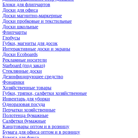
Блоки для флипчартов
Доски для офиса
Доски магнитно-маркерные
Доски пробковые и текстильные
Доски школьные
Флипчарты
Глобусы
Губки, магниты для досок
Интерактивные доски и экраны
Доски Ecoboards
Рекламные носители
Starboard (под заказ)
Стеклянные доски
Дезинфицирующее средство
Фонарики
Хозяйственные товары
Губки, тряпки, салфетки хозяйственные
Инвентарь для уборки
Одноразовая посуда
Перчатки хозяйственные
Полотенца бумажные
Салфетки бумажные
Канцтовары оптом и в розницу
Бумага для офиса оптом и в розницу
Бумага для факса