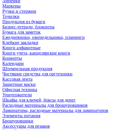
Линейки
Маркеры
Ручки и стержни
Точилки
Продукция из бумаги
Бизнес-тетради, блокноты
Бумага для заметок
Ежедневники, еженедельники, планинги
Клейкие закладки
Книги алфавитные
Книги учета, канцелярские книги
Конверты
Календари
Штемпельная продукция
Чистящие средства для оргтехники
Кассовая лента
Защитные маски
Офисная техника
Уничтожители
Шкафы для ключей, боксы для денег
Расходные материалы для брошуровщиков
Ламинаторы, расходные материалы для ламинаторов
Элементы питания
Брошуровщики
Аксессуары для резаков