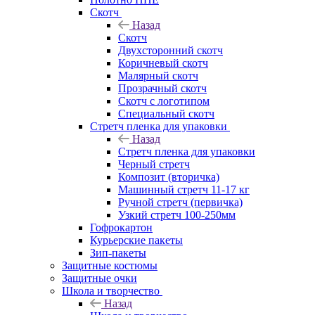
Скотч
Назад
Скотч
Двухсторонний скотч
Коричневый скотч
Малярный скотч
Прозрачный скотч
Скотч с логотипом
Специальный скотч
Стретч пленка для упаковки
Назад
Стретч пленка для упаковки
Черный стретч
Композит (вторичка)
Машинный стретч 11-17 кг
Ручной стретч (первичка)
Узкий стретч 100-250мм
Гофрокартон
Курьерские пакеты
Зип-пакеты
Защитные костюмы
Защитные очки
Школа и творчество
Назад