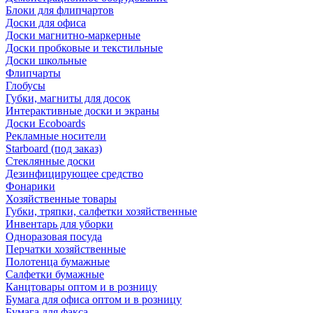
Блоки для флипчартов
Доски для офиса
Доски магнитно-маркерные
Доски пробковые и текстильные
Доски школьные
Флипчарты
Глобусы
Губки, магниты для досок
Интерактивные доски и экраны
Доски Ecoboards
Рекламные носители
Starboard (под заказ)
Стеклянные доски
Дезинфицирующее средство
Фонарики
Хозяйственные товары
Губки, тряпки, салфетки хозяйственные
Инвентарь для уборки
Одноразовая посуда
Перчатки хозяйственные
Полотенца бумажные
Салфетки бумажные
Канцтовары оптом и в розницу
Бумага для офиса оптом и в розницу
Бумага для факса