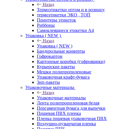
Назад
Термоэтикетки оптом и в розницу
термоэтикетки ЭКО , ТОП
Принтеры этикеток
Риббоны
Самоклеящиеся этикетки А4
Упаковка ( NEW )
Назад
Упаковка ( NEW )
Бандерольные конверты
Гофрокартон
Картонные коробки (гофроящики)
Курьерские пакеты
Мешки полипропиленовые
Упаковочная крафт-бумага
Зип-пакеты
Упаковочные материалы
Назад
Упаковочные материалы
Лента полипропиленовая белая
Пергаментная бумага для выпечки
Пищевая ПВХ пленка
Пленка пищевая упаковочная ПВХ
Воздушно-пузырчатая пленка
Полотно ППЕ