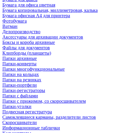
Бумага для офиса цветная
Бумага копировальная, миллиметровая, калька
Бумага офисная А4 для принтера
Фотобумага
Ватман
Делопроизводство
Аксессуары для архивации документов
Боксы и короба архивные
Файлы для документов
Клипборды (планшеты)
Папки архивные
Папки-конверты
Папки многофункциональные
Папки на кольцах
Папки на резинках
Папки-портфели
Папки-регистраторы
Папки с файлами
Папки с прижимом, со скоросшивателем
Папки-уголки
Подвесная регистратура
Самоклеящиеся карманы, разделители листов
Скоросшиватели
Информационные таблички