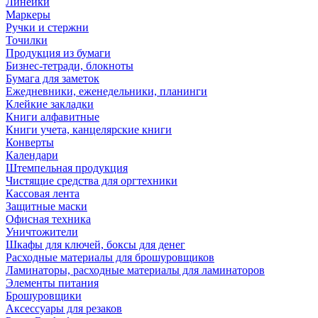
Линейки
Маркеры
Ручки и стержни
Точилки
Продукция из бумаги
Бизнес-тетради, блокноты
Бумага для заметок
Ежедневники, еженедельники, планинги
Клейкие закладки
Книги алфавитные
Книги учета, канцелярские книги
Конверты
Календари
Штемпельная продукция
Чистящие средства для оргтехники
Кассовая лента
Защитные маски
Офисная техника
Уничтожители
Шкафы для ключей, боксы для денег
Расходные материалы для брошуровщиков
Ламинаторы, расходные материалы для ламинаторов
Элементы питания
Брошуровщики
Аксессуары для резаков