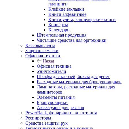
планинги
Клейкие закладки
Книги алфавитные
Книги учета, канцелярские книги
Конверты
Календари
Штемпельная продукция
Чистящие средства для оргтехники
Кассовая лента
Защитные маски
Офисная техника
Назад
Офисная техника
Уничтожители
Шкафы для ключей, боксы для денег
Расходные материалы для брошуровщиков
Ламинаторы, расходные материалы для
ламинаторов
Элементы питания
Брошуровщики
Аксессуары для резаков
PowerBank, фонарики и эл. питания
Респираторы
Средства защиты рук
Термоэтикетки оптом и в розницу