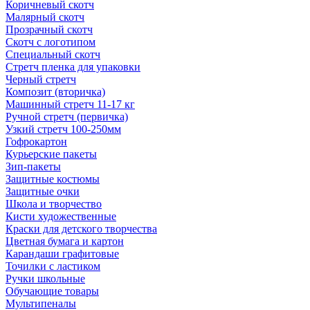
Коричневый скотч
Малярный скотч
Прозрачный скотч
Скотч с логотипом
Специальный скотч
Стретч пленка для упаковки
Черный стретч
Композит (вторичка)
Машинный стретч 11-17 кг
Ручной стретч (первичка)
Узкий стретч 100-250мм
Гофрокартон
Курьерские пакеты
Зип-пакеты
Защитные костюмы
Защитные очки
Школа и творчество
Кисти художественные
Краски для детского творчества
Цветная бумага и картон
Карандаши графитовые
Точилки с ластиком
Ручки школьные
Обучающие товары
Мультипеналы