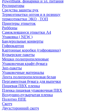
PowerBank, фонарики и эл. питания
Респираторы
Средства защиты рук
Термоэтикетки оптом и в розницу
термоэтикетки ЭКО , ТОП
Принтеры этикеток
Риббоны
Самоклеящиеся этикетки А4
Упаковка ( NEW )
Бандерольные конверты
Гофрокартон
Картонные коробки (гофроящики)
Курьерские пакеты
Мешки полипропиленовые
Упаковочная крафт-бумага
Зип-пакеты
Упаковочные материалы
Лента полипропиленовая белая
Пергаментная бумага для выпечки
Пищевая ПВХ пленка
Пленка пищевая упаковочная ПВХ
Воздушно-пузырчатая пленка
Полотно ППЕ
Скотч
Двухсторонний скотч