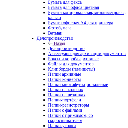
Бумага для факса
Бумага для офиса цветная
Бумага копировальная, миллиметровая,
калька
Бумага офисная А4 для принтера
Фотобумага
Ватман
Делопроизводство
Назад
Делопроизводство
Аксессуары для архивации документов
Боксы и короба архивные
Файлы для документов
Клипборды (планшеты)
Папки архивные
Папки-конверты
Папки многофункциональные
Папки на кольцах
Папки на резинках
Папки-портфели
Папки-регистраторы
Папки с файлами
Папки с прижимом, со
скоросшивателем
Папки-уголки