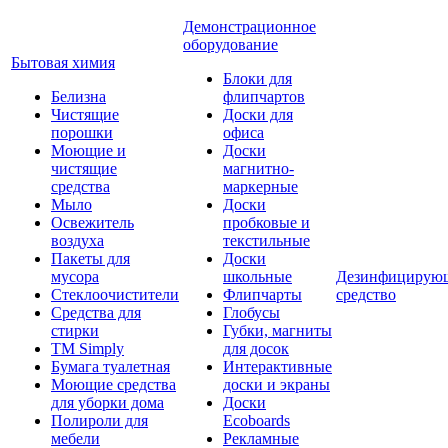
Демонстрационное
оборудование
Бытовая химия
Блоки для
Белизна
флипчартов
Чистящие
Доски для
порошки
офиса
Моющие и
Доски
чистящие
магнитно-
средства
маркерные
Мыло
Доски
Освежитель
пробковые и
воздуха
текстильные
Пакеты для
Доски
мусора
школьные
Дезинфицирую
Стеклоочистители
Флипчарты
средство
Средства для
Глобусы
стирки
Губки, магниты
TM Simply
для досок
Бумага туалетная
Интерактивные
Моющие средства
доски и экраны
для уборки дома
Доски
Полироли для
Ecoboards
мебели
Рекламные