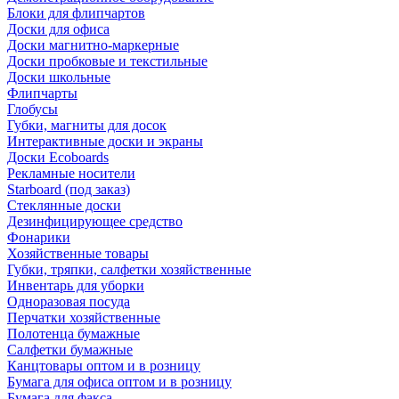
Блоки для флипчартов
Доски для офиса
Доски магнитно-маркерные
Доски пробковые и текстильные
Доски школьные
Флипчарты
Глобусы
Губки, магниты для досок
Интерактивные доски и экраны
Доски Ecoboards
Рекламные носители
Starboard (под заказ)
Стеклянные доски
Дезинфицирующее средство
Фонарики
Хозяйственные товары
Губки, тряпки, салфетки хозяйственные
Инвентарь для уборки
Одноразовая посуда
Перчатки хозяйственные
Полотенца бумажные
Салфетки бумажные
Канцтовары оптом и в розницу
Бумага для офиса оптом и в розницу
Бумага для факса