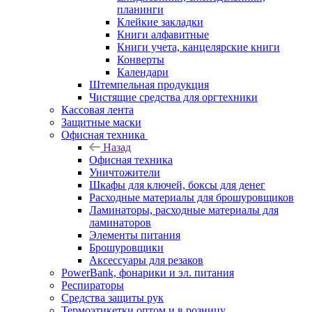
планинги
Клейкие закладки
Книги алфавитные
Книги учета, канцелярские книги
Конверты
Календари
Штемпельная продукция
Чистящие средства для оргтехники
Кассовая лента
Защитные маски
Офисная техника
Назад
Офисная техника
Уничтожители
Шкафы для ключей, боксы для денег
Расходные материалы для брошуровщиков
Ламинаторы, расходные материалы для
ламинаторов
Элементы питания
Брошуровщики
Аксессуары для резаков
PowerBank, фонарики и эл. питания
Респираторы
Средства защиты рук
Термоэтикетки оптом и в розницу