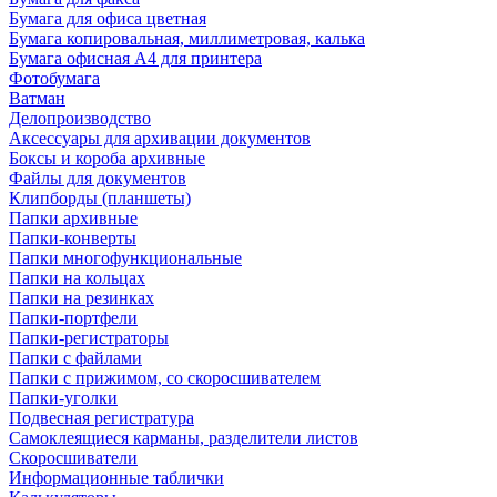
Бумага для офиса цветная
Бумага копировальная, миллиметровая, калька
Бумага офисная А4 для принтера
Фотобумага
Ватман
Делопроизводство
Аксессуары для архивации документов
Боксы и короба архивные
Файлы для документов
Клипборды (планшеты)
Папки архивные
Папки-конверты
Папки многофункциональные
Папки на кольцах
Папки на резинках
Папки-портфели
Папки-регистраторы
Папки с файлами
Папки с прижимом, со скоросшивателем
Папки-уголки
Подвесная регистратура
Самоклеящиеся карманы, разделители листов
Скоросшиватели
Информационные таблички