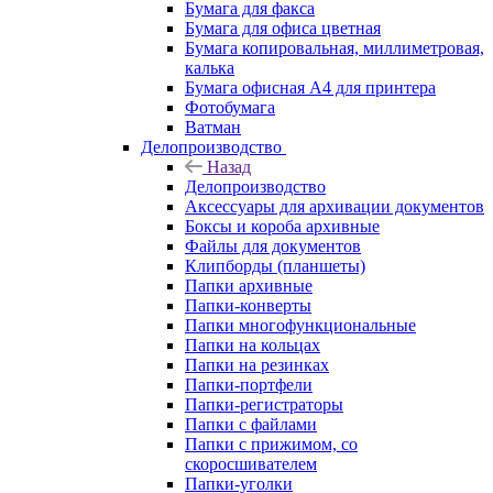
Бумага для факса
Бумага для офиса цветная
Бумага копировальная, миллиметровая,
калька
Бумага офисная А4 для принтера
Фотобумага
Ватман
Делопроизводство
Назад
Делопроизводство
Аксессуары для архивации документов
Боксы и короба архивные
Файлы для документов
Клипборды (планшеты)
Папки архивные
Папки-конверты
Папки многофункциональные
Папки на кольцах
Папки на резинках
Папки-портфели
Папки-регистраторы
Папки с файлами
Папки с прижимом, со
скоросшивателем
Папки-уголки