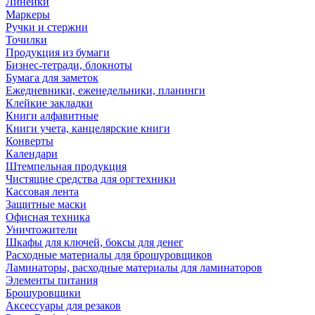
Линейки
Маркеры
Ручки и стержни
Точилки
Продукция из бумаги
Бизнес-тетради, блокноты
Бумага для заметок
Ежедневники, еженедельники, планинги
Клейкие закладки
Книги алфавитные
Книги учета, канцелярские книги
Конверты
Календари
Штемпельная продукция
Чистящие средства для оргтехники
Кассовая лента
Защитные маски
Офисная техника
Уничтожители
Шкафы для ключей, боксы для денег
Расходные материалы для брошуровщиков
Ламинаторы, расходные материалы для ламинаторов
Элементы питания
Брошуровщики
Аксессуары для резаков