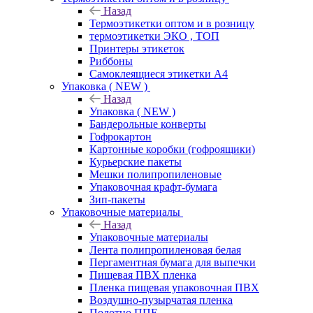
Назад
Термоэтикетки оптом и в розницу
термоэтикетки ЭКО , ТОП
Принтеры этикеток
Риббоны
Самоклеящиеся этикетки А4
Упаковка ( NEW )
Назад
Упаковка ( NEW )
Бандерольные конверты
Гофрокартон
Картонные коробки (гофроящики)
Курьерские пакеты
Мешки полипропиленовые
Упаковочная крафт-бумага
Зип-пакеты
Упаковочные материалы
Назад
Упаковочные материалы
Лента полипропиленовая белая
Пергаментная бумага для выпечки
Пищевая ПВХ пленка
Пленка пищевая упаковочная ПВХ
Воздушно-пузырчатая пленка
Полотно ППЕ