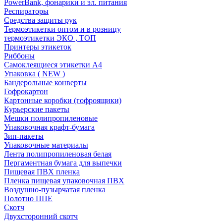
PowerBank, фонарики и эл. питания
Респираторы
Средства защиты рук
Термоэтикетки оптом и в розницу
термоэтикетки ЭКО , ТОП
Принтеры этикеток
Риббоны
Самоклеящиеся этикетки А4
Упаковка ( NEW )
Бандерольные конверты
Гофрокартон
Картонные коробки (гофроящики)
Курьерские пакеты
Мешки полипропиленовые
Упаковочная крафт-бумага
Зип-пакеты
Упаковочные материалы
Лента полипропиленовая белая
Пергаментная бумага для выпечки
Пищевая ПВХ пленка
Пленка пищевая упаковочная ПВХ
Воздушно-пузырчатая пленка
Полотно ППЕ
Скотч
Двухсторонний скотч