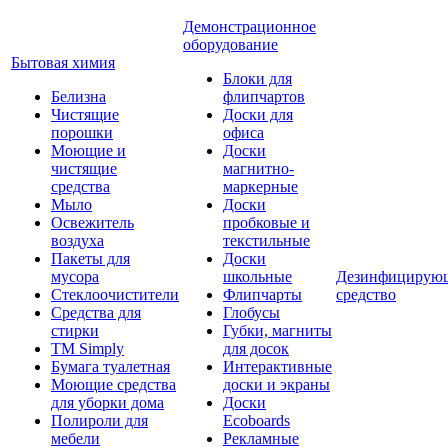
Демонстрационное
оборудование
Бытовая химия
Блоки для
Белизна
флипчартов
Чистящие
Доски для
порошки
офиса
Моющие и
Доски
чистящие
магнитно-
средства
маркерные
Мыло
Доски
Освежитель
пробковые и
воздуха
текстильные
Пакеты для
Доски
мусора
школьные
Дезинфицирую
Стеклоочистители
Флипчарты
средство
Средства для
Глобусы
стирки
Губки, магниты
TM Simply
для досок
Бумага туалетная
Интерактивные
Моющие средства
доски и экраны
для уборки дома
Доски
Полироли для
Ecoboards
мебели
Рекламные