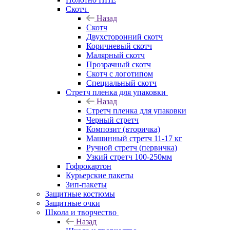
Скотч
Назад
Скотч
Двухсторонний скотч
Коричневый скотч
Малярный скотч
Прозрачный скотч
Скотч с логотипом
Специальный скотч
Стретч пленка для упаковки
Назад
Стретч пленка для упаковки
Черный стретч
Композит (вторичка)
Машинный стретч 11-17 кг
Ручной стретч (первичка)
Узкий стретч 100-250мм
Гофрокартон
Курьерские пакеты
Зип-пакеты
Защитные костюмы
Защитные очки
Школа и творчество
Назад