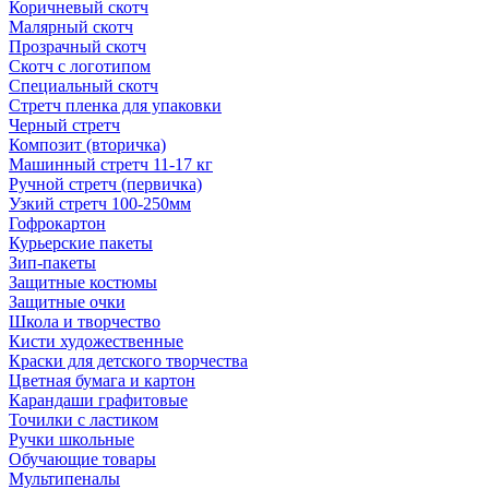
Коричневый скотч
Малярный скотч
Прозрачный скотч
Скотч с логотипом
Специальный скотч
Стретч пленка для упаковки
Черный стретч
Композит (вторичка)
Машинный стретч 11-17 кг
Ручной стретч (первичка)
Узкий стретч 100-250мм
Гофрокартон
Курьерские пакеты
Зип-пакеты
Защитные костюмы
Защитные очки
Школа и творчество
Кисти художественные
Краски для детского творчества
Цветная бумага и картон
Карандаши графитовые
Точилки с ластиком
Ручки школьные
Обучающие товары
Мультипеналы