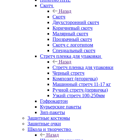
Скотч
Назад
Скотч
Двухсторонний скотч
Коричневый скотч
Малярный скотч
Прозрачный скотч
Скотч с логотипом
Специальный скотч
Стретч пленка для упаковки
Назад
Стретч пленка для упаковки
Черный стретч
Композит (вторичка)
Машинный стретч 11-17 кг
Ручной стретч (первичка)
Узкий стретч 100-250мм
Гофрокартон
Курьерские пакеты
Зип-пакеты
Защитные костюмы
Защитные очки
Школа и творчество
Назад