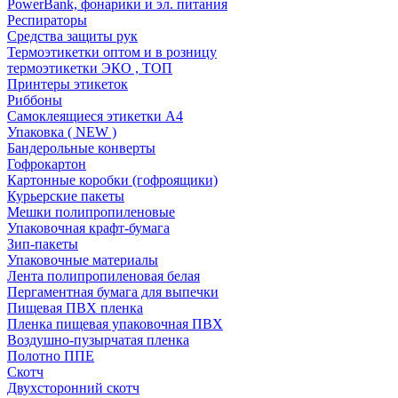
PowerBank, фонарики и эл. питания
Респираторы
Средства защиты рук
Термоэтикетки оптом и в розницу
термоэтикетки ЭКО , ТОП
Принтеры этикеток
Риббоны
Самоклеящиеся этикетки А4
Упаковка ( NEW )
Бандерольные конверты
Гофрокартон
Картонные коробки (гофроящики)
Курьерские пакеты
Мешки полипропиленовые
Упаковочная крафт-бумага
Зип-пакеты
Упаковочные материалы
Лента полипропиленовая белая
Пергаментная бумага для выпечки
Пищевая ПВХ пленка
Пленка пищевая упаковочная ПВХ
Воздушно-пузырчатая пленка
Полотно ППЕ
Скотч
Двухсторонний скотч