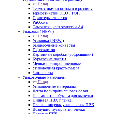
Назад
Термоэтикетки оптом и в розницу
термоэтикетки ЭКО , ТОП
Принтеры этикеток
Риббоны
Самоклеящиеся этикетки А4
Упаковка ( NEW )
Назад
Упаковка ( NEW )
Бандерольные конверты
Гофрокартон
Картонные коробки (гофроящики)
Курьерские пакеты
Мешки полипропиленовые
Упаковочная крафт-бумага
Зип-пакеты
Упаковочные материалы
Назад
Упаковочные материалы
Лента полипропиленовая белая
Пергаментная бумага для выпечки
Пищевая ПВХ пленка
Пленка пищевая упаковочная ПВХ
Воздушно-пузырчатая пленка
Полотно ППЕ