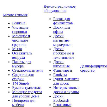
Демонстрационное
оборудование
Бытовая химия
Блоки для
Белизна
флипчартов
Чистящие
Доски для
порошки
офиса
Моющие и
Доски
чистящие
магнитно-
средства
маркерные
Мыло
Доски
Освежитель
пробковые и
воздуха
текстильные
Пакеты для
Доски
мусора
школьные
Дезинфицирую
Стеклоочистители
Флипчарты
средство
Средства для
Глобусы
стирки
Губки, магниты
TM Simply
для досок
Бумага туалетная
Интерактивные
Моющие средства
доски и экраны
для уборки дома
Доски
Полироли для
Ecoboards
мебели
Рекламные