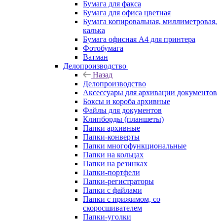
Бумага для факса
Бумага для офиса цветная
Бумага копировальная, миллиметровая,
калька
Бумага офисная А4 для принтера
Фотобумага
Ватман
Делопроизводство
Назад
Делопроизводство
Аксессуары для архивации документов
Боксы и короба архивные
Файлы для документов
Клипборды (планшеты)
Папки архивные
Папки-конверты
Папки многофункциональные
Папки на кольцах
Папки на резинках
Папки-портфели
Папки-регистраторы
Папки с файлами
Папки с прижимом, со
скоросшивателем
Папки-уголки