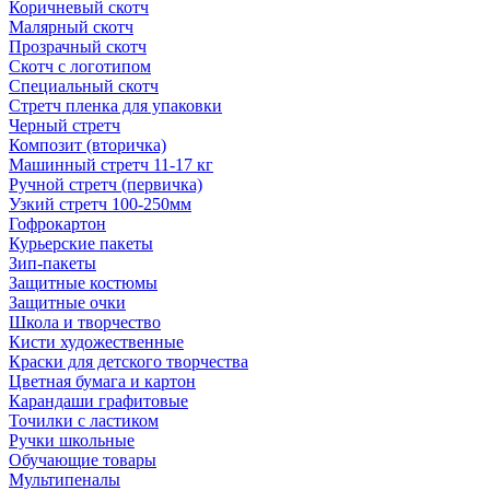
Коричневый скотч
Малярный скотч
Прозрачный скотч
Скотч с логотипом
Специальный скотч
Стретч пленка для упаковки
Черный стретч
Композит (вторичка)
Машинный стретч 11-17 кг
Ручной стретч (первичка)
Узкий стретч 100-250мм
Гофрокартон
Курьерские пакеты
Зип-пакеты
Защитные костюмы
Защитные очки
Школа и творчество
Кисти художественные
Краски для детского творчества
Цветная бумага и картон
Карандаши графитовые
Точилки с ластиком
Ручки школьные
Обучающие товары
Мультипеналы