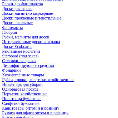
Блоки для флипчартов
Доски для офиса
Доски магнитно-маркерные
Доски пробковые и текстильные
Доски школьные
Флипчарты
Глобусы
Губки, магниты для досок
Интерактивные доски и экраны
Доски Ecoboards
Рекламные носители
Starboard (под заказ)
Стеклянные доски
Дезинфицирующее средство
Фонарики
Хозяйственные товары
Губки, тряпки, салфетки хозяйственные
Инвентарь для уборки
Одноразовая посуда
Перчатки хозяйственные
Полотенца бумажные
Салфетки бумажные
Канцтовары оптом и в розницу
Бумага для офиса оптом и в розницу
Бумага для факса