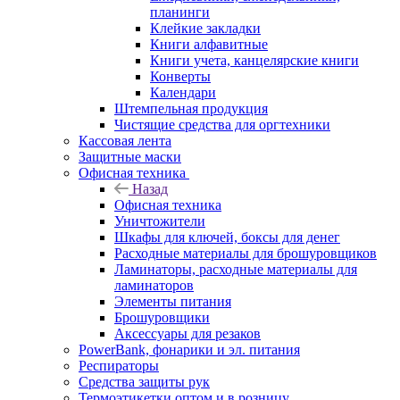
планинги
Клейкие закладки
Книги алфавитные
Книги учета, канцелярские книги
Конверты
Календари
Штемпельная продукция
Чистящие средства для оргтехники
Кассовая лента
Защитные маски
Офисная техника
Назад
Офисная техника
Уничтожители
Шкафы для ключей, боксы для денег
Расходные материалы для брошуровщиков
Ламинаторы, расходные материалы для
ламинаторов
Элементы питания
Брошуровщики
Аксессуары для резаков
PowerBank, фонарики и эл. питания
Респираторы
Средства защиты рук
Термоэтикетки оптом и в розницу