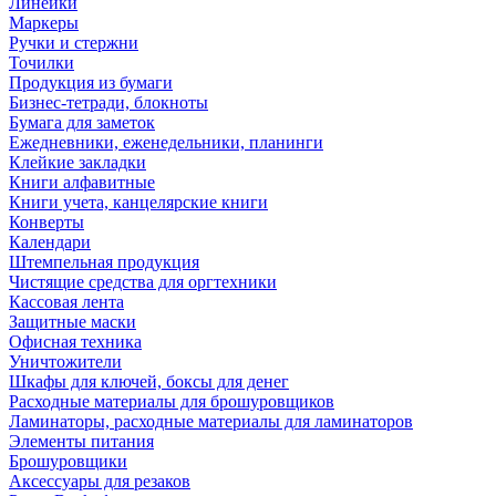
Линейки
Маркеры
Ручки и стержни
Точилки
Продукция из бумаги
Бизнес-тетради, блокноты
Бумага для заметок
Ежедневники, еженедельники, планинги
Клейкие закладки
Книги алфавитные
Книги учета, канцелярские книги
Конверты
Календари
Штемпельная продукция
Чистящие средства для оргтехники
Кассовая лента
Защитные маски
Офисная техника
Уничтожители
Шкафы для ключей, боксы для денег
Расходные материалы для брошуровщиков
Ламинаторы, расходные материалы для ламинаторов
Элементы питания
Брошуровщики
Аксессуары для резаков