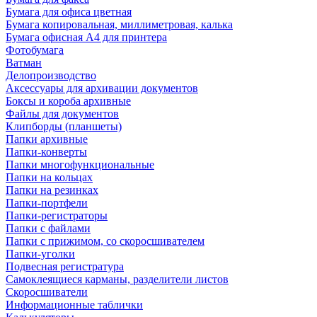
Бумага для офиса цветная
Бумага копировальная, миллиметровая, калька
Бумага офисная А4 для принтера
Фотобумага
Ватман
Делопроизводство
Аксессуары для архивации документов
Боксы и короба архивные
Файлы для документов
Клипборды (планшеты)
Папки архивные
Папки-конверты
Папки многофункциональные
Папки на кольцах
Папки на резинках
Папки-портфели
Папки-регистраторы
Папки с файлами
Папки с прижимом, со скоросшивателем
Папки-уголки
Подвесная регистратура
Самоклеящиеся карманы, разделители листов
Скоросшиватели
Информационные таблички