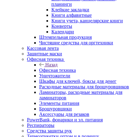
планинги
Клейкие закладки
Книги алфавитные
Книги учета, канцелярские книги
Конверты
Календари
Штемпельная продукция
Чистящие средства для оргтехники
Кассовая лента
Защитные маски
Офисная техника
Назад
Офисная техника
Уничтожители
Шкафы для ключей, боксы для денег
Расходные материалы для брошуровщиков
Ламинаторы, расходные материалы для
ламинаторов
Элементы питания
Брошуровщики
Аксессуары для резаков
PowerBank, фонарики и эл. питания
Респираторы
Средства защиты рук
Термоэтикетки оптом и в розницу