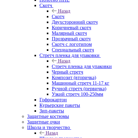
Скотч
Назад
Скотч
Двухсторонний скотч
Коричневый скотч
Малярный скотч
Прозрачный скотч
Скотч с логотипом
Специальный скотч
Стретч пленка для упаковки
Назад
Стретч пленка для упаковки
Черный стретч
Композит (вторичка)
Машинный стретч 11-17 кг
Ручной стретч (первичка)
Узкий стретч 100-250мм
Гофрокартон
Курьерские пакеты
Зип-пакеты
Защитные костюмы
Защитные очки
Школа и творчество
Назад