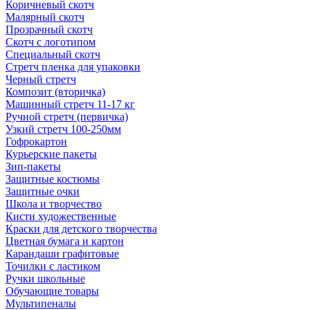
Коричневый скотч
Малярный скотч
Прозрачный скотч
Скотч с логотипом
Специальный скотч
Стретч пленка для упаковки
Черный стретч
Композит (вторичка)
Машинный стретч 11-17 кг
Ручной стретч (первичка)
Узкий стретч 100-250мм
Гофрокартон
Курьерские пакеты
Зип-пакеты
Защитные костюмы
Защитные очки
Школа и творчество
Кисти художественные
Краски для детского творчества
Цветная бумага и картон
Карандаши графитовые
Точилки с ластиком
Ручки школьные
Обучающие товары
Мультипеналы