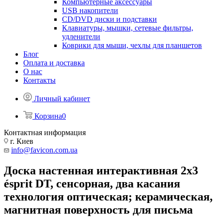
Компьютерные аксессуары
USB накопители
CD/DVD диски и подставки
Клавиатуры, мышки, сетевые фильтры,
удленители
Коврики для мыши, чехлы для планшетов
Блог
Оплата и доставка
О нас
Контакты
Личный кабинет
Корзина
0
Контактная информация
г. Киев
info@favicon.com.ua
Доска настенная интерактивная 2x3
ésprit DT, сенсорная, два касания
технология оптическая; керамическая,
магнитная поверхность для письма