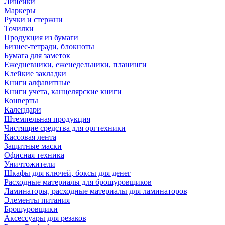
Линейки
Маркеры
Ручки и стержни
Точилки
Продукция из бумаги
Бизнес-тетради, блокноты
Бумага для заметок
Ежедневники, еженедельники, планинги
Клейкие закладки
Книги алфавитные
Книги учета, канцелярские книги
Конверты
Календари
Штемпельная продукция
Чистящие средства для оргтехники
Кассовая лента
Защитные маски
Офисная техника
Уничтожители
Шкафы для ключей, боксы для денег
Расходные материалы для брошуровщиков
Ламинаторы, расходные материалы для ламинаторов
Элементы питания
Брошуровщики
Аксессуары для резаков