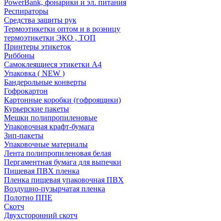
PowerBank, фонарики и эл. питания
Респираторы
Средства защиты рук
Термоэтикетки оптом и в розницу
термоэтикетки ЭКО , ТОП
Принтеры этикеток
Риббоны
Самоклеящиеся этикетки А4
Упаковка ( NEW )
Бандерольные конверты
Гофрокартон
Картонные коробки (гофроящики)
Курьерские пакеты
Мешки полипропиленовые
Упаковочная крафт-бумага
Зип-пакеты
Упаковочные материалы
Лента полипропиленовая белая
Пергаментная бумага для выпечки
Пищевая ПВХ пленка
Пленка пищевая упаковочная ПВХ
Воздушно-пузырчатая пленка
Полотно ППЕ
Скотч
Двухсторонний скотч