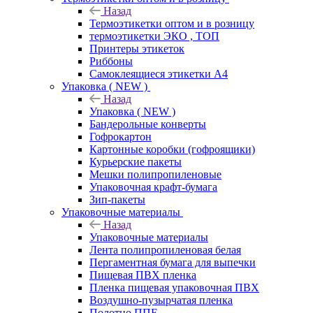
Назад
Термоэтикетки оптом и в розницу
термоэтикетки ЭКО , ТОП
Принтеры этикеток
Риббоны
Самоклеящиеся этикетки А4
Упаковка ( NEW )
Назад
Упаковка ( NEW )
Бандерольные конверты
Гофрокартон
Картонные коробки (гофроящики)
Курьерские пакеты
Мешки полипропиленовые
Упаковочная крафт-бумага
Зип-пакеты
Упаковочные материалы
Назад
Упаковочные материалы
Лента полипропиленовая белая
Пергаментная бумага для выпечки
Пищевая ПВХ пленка
Пленка пищевая упаковочная ПВХ
Воздушно-пузырчатая пленка
Полотно ППЕ