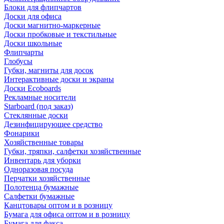
Блоки для флипчартов
Доски для офиса
Доски магнитно-маркерные
Доски пробковые и текстильные
Доски школьные
Флипчарты
Глобусы
Губки, магниты для досок
Интерактивные доски и экраны
Доски Ecoboards
Рекламные носители
Starboard (под заказ)
Стеклянные доски
Дезинфицирующее средство
Фонарики
Хозяйственные товары
Губки, тряпки, салфетки хозяйственные
Инвентарь для уборки
Одноразовая посуда
Перчатки хозяйственные
Полотенца бумажные
Салфетки бумажные
Канцтовары оптом и в розницу
Бумага для офиса оптом и в розницу
Бумага для факса