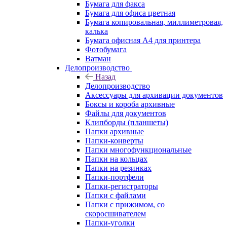
Бумага для факса
Бумага для офиса цветная
Бумага копировальная, миллиметровая,
калька
Бумага офисная А4 для принтера
Фотобумага
Ватман
Делопроизводство
Назад
Делопроизводство
Аксессуары для архивации документов
Боксы и короба архивные
Файлы для документов
Клипборды (планшеты)
Папки архивные
Папки-конверты
Папки многофункциональные
Папки на кольцах
Папки на резинках
Папки-портфели
Папки-регистраторы
Папки с файлами
Папки с прижимом, со
скоросшивателем
Папки-уголки