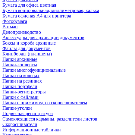
Бумага для офиса цветная
Бумага копировальная, миллиметровая, калька
Бумага офисная А4 для принтера
Фотобумага
Ватман
Делопроизводство
Аксессуары для архивации документов
Боксы и короба архивные
Файлы для документов
Клипборды (планшеты)
Папки архивные
Папки-конверты
Папки многофункциональные
Папки на кольцах
Папки на резинках
Папки-портфели
Папки-регистраторы
Папки с файлами
Папки с прижимом, со скоросшивателем
Папки-уголки
Подвесная регистратура
Самоклеящиеся карманы, разделители листов
Скоросшиватели
Информационные таблички