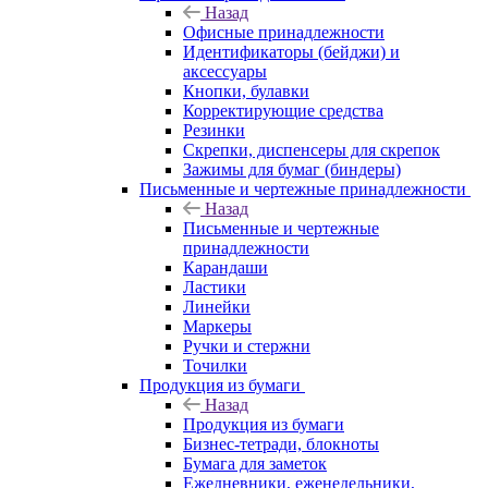
Назад
Офисные принадлежности
Идентификаторы (бейджи) и
аксессуары
Кнопки, булавки
Корректирующие средства
Резинки
Скрепки, диспенсеры для скрепок
Зажимы для бумаг (биндеры)
Письменные и чертежные принадлежности
Назад
Письменные и чертежные
принадлежности
Карандаши
Ластики
Линейки
Маркеры
Ручки и стержни
Точилки
Продукция из бумаги
Назад
Продукция из бумаги
Бизнес-тетради, блокноты
Бумага для заметок
Ежедневники, еженедельники,