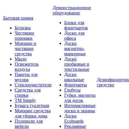
Демонстрационное
оборудование
Бытовая химия
Блоки для
Белизна
флипчартов
Чистящие
Доски для
порошки
офиса
Моющие и
Доски
чистящие
магнитно-
средства
маркерные
Мыло
Доски
Освежитель
пробковые и
воздуха
текстильные
Пакеты для
Доски
мусора
школьные
Дезинфицирую
Стеклоочистители
Флипчарты
средство
Средства для
Глобусы
стирки
Губки, магниты
TM Simply
для досок
Бумага туалетная
Интерактивные
Моющие средства
доски и экраны
для уборки дома
Доски
Полироли для
Ecoboards
мебели
Рекламные