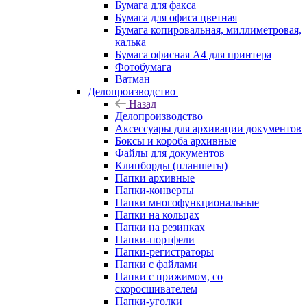
Бумага для факса
Бумага для офиса цветная
Бумага копировальная, миллиметровая,
калька
Бумага офисная А4 для принтера
Фотобумага
Ватман
Делопроизводство
Назад
Делопроизводство
Аксессуары для архивации документов
Боксы и короба архивные
Файлы для документов
Клипборды (планшеты)
Папки архивные
Папки-конверты
Папки многофункциональные
Папки на кольцах
Папки на резинках
Папки-портфели
Папки-регистраторы
Папки с файлами
Папки с прижимом, со
скоросшивателем
Папки-уголки