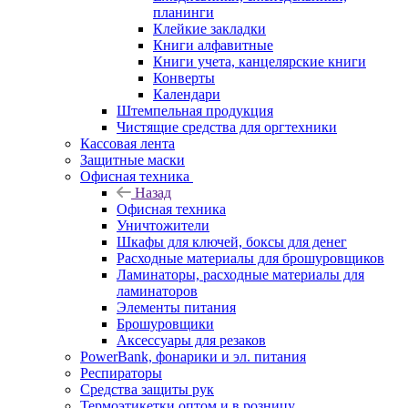
планинги
Клейкие закладки
Книги алфавитные
Книги учета, канцелярские книги
Конверты
Календари
Штемпельная продукция
Чистящие средства для оргтехники
Кассовая лента
Защитные маски
Офисная техника
Назад
Офисная техника
Уничтожители
Шкафы для ключей, боксы для денег
Расходные материалы для брошуровщиков
Ламинаторы, расходные материалы для
ламинаторов
Элементы питания
Брошуровщики
Аксессуары для резаков
PowerBank, фонарики и эл. питания
Респираторы
Средства защиты рук
Термоэтикетки оптом и в розницу