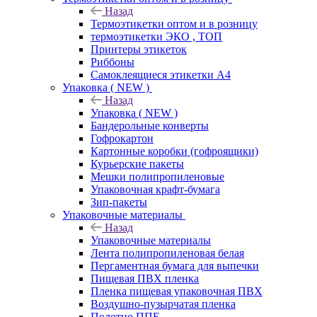
Назад
Термоэтикетки оптом и в розницу
термоэтикетки ЭКО , ТОП
Принтеры этикеток
Риббоны
Самоклеящиеся этикетки А4
Упаковка ( NEW )
Назад
Упаковка ( NEW )
Бандерольные конверты
Гофрокартон
Картонные коробки (гофроящики)
Курьерские пакеты
Мешки полипропиленовые
Упаковочная крафт-бумага
Зип-пакеты
Упаковочные материалы
Назад
Упаковочные материалы
Лента полипропиленовая белая
Пергаментная бумага для выпечки
Пищевая ПВХ пленка
Пленка пищевая упаковочная ПВХ
Воздушно-пузырчатая пленка
Полотно ППЕ