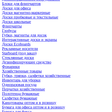
Блоки для флипчартов
Доски для офиса
Доски магнитно-маркерные
Доски пробковые и текстильные
Доски школьные
Флипчарты
Глобусы
Губки, магниты для досок
Интерактивные доски и экраны
Доски Ecoboards
Рекламные носители
Starboard (под заказ)
Стеклянные доски
Дезинфицирующее средство
Фонарики
Хозяйственные товары
Губки, тряпки, салфетки хозяйственные
Инвентарь для уборки
Одноразовая посуда
Перчатки хозяйственные
Полотенца бумажные
Салфетки бумажные
Канцтовары оптом и в розницу
Бумага для офиса оптом и в розницу
Бумага для факса