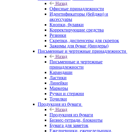
Назад
Офисные принадлежности
Идентификаторы (бейджи) и
аксессуары
Кнопки, булавки
Корректирующие средства
Резинки
Скрепки, диспенсеры для скрепок
Зажимы для бумаг (биндеры)
Письменные и чертежные принадлежности
Назад
Письменные и чертежные
принадлежности
Карандаши
Ластики
Линейки
Маркеры
Ручки и стержни
Точилки
Продукция из бумаги
Назад
Продукция из бумаги
Бизнес-тетради, блокноты
Бумага для заметок
Ежедневники, еженедельники,