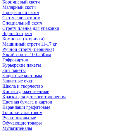
Коричневый скотч
Малярный скотч
Прозрачный скотч
Скотч с логотипом
Специальный скотч
Стретч пленка для упаковки
Черный стретч
Композит (вторичка)
Машинный стретч 11-17 кг
Ручной стретч (первичка)
Узкий стретч 100-250мм
Гофрокартон
Курьерские пакеты
Зип-пакеты
Защитные костюмы
Защитные очки
Школа и творчество
Кисти художественные
Краски для детского творчества
Цветная бумага и картон
Карандаши графитовые
Точилки с ластиком
Ручки школьные
Обучающие товары
Мультипеналы