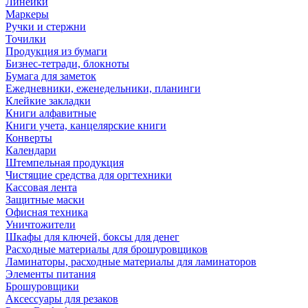
Линейки
Маркеры
Ручки и стержни
Точилки
Продукция из бумаги
Бизнес-тетради, блокноты
Бумага для заметок
Ежедневники, еженедельники, планинги
Клейкие закладки
Книги алфавитные
Книги учета, канцелярские книги
Конверты
Календари
Штемпельная продукция
Чистящие средства для оргтехники
Кассовая лента
Защитные маски
Офисная техника
Уничтожители
Шкафы для ключей, боксы для денег
Расходные материалы для брошуровщиков
Ламинаторы, расходные материалы для ламинаторов
Элементы питания
Брошуровщики
Аксессуары для резаков