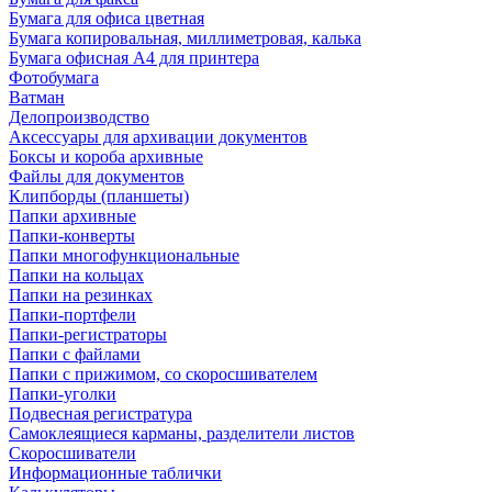
Бумага для офиса цветная
Бумага копировальная, миллиметровая, калька
Бумага офисная А4 для принтера
Фотобумага
Ватман
Делопроизводство
Аксессуары для архивации документов
Боксы и короба архивные
Файлы для документов
Клипборды (планшеты)
Папки архивные
Папки-конверты
Папки многофункциональные
Папки на кольцах
Папки на резинках
Папки-портфели
Папки-регистраторы
Папки с файлами
Папки с прижимом, со скоросшивателем
Папки-уголки
Подвесная регистратура
Самоклеящиеся карманы, разделители листов
Скоросшиватели
Информационные таблички