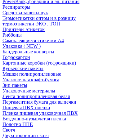
PowerBank, фонарики и эл. питания
Респираторы
Средства защиты рук
Термоэтикетки оптом и в розницу
термоэтикетки ЭКО , ТОП
Принтеры этикеток
Риббоны
Самоклеящиеся этикетки А4
Упаковка ( NEW )
Бандерольные конверты
Гофрокартон
Картонные коробки (гофроящики)
Курьерские пакеты
Мешки полипропиленовые
Упаковочная крафт-бумага
Зип-пакеты
Упаковочные материалы
Лента полипропиленовая белая
Пергаментная бумага для выпечки
Пищевая ПВХ пленка
Пленка пищевая упаковочная ПВХ
Воздушно-пузырчатая пленка
Полотно ППЕ
Скотч
Двухсторонний скотч