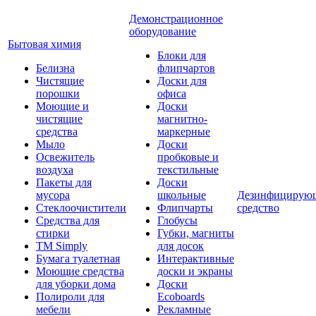
Демонстрационное
оборудование
Бытовая химия
Блоки для
Белизна
флипчартов
Чистящие
Доски для
порошки
офиса
Моющие и
Доски
чистящие
магнитно-
средства
маркерные
Мыло
Доски
Освежитель
пробковые и
воздуха
текстильные
Пакеты для
Доски
мусора
школьные
Дезинфицирую
Стеклоочистители
Флипчарты
средство
Средства для
Глобусы
стирки
Губки, магниты
TM Simply
для досок
Бумага туалетная
Интерактивные
Моющие средства
доски и экраны
для уборки дома
Доски
Полироли для
Ecoboards
мебели
Рекламные