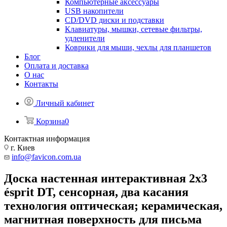
Компьютерные аксессуары
USB накопители
CD/DVD диски и подставки
Клавиатуры, мышки, сетевые фильтры,
удленители
Коврики для мыши, чехлы для планшетов
Блог
Оплата и доставка
О нас
Контакты
Личный кабинет
Корзина
0
Контактная информация
г. Киев
info@favicon.com.ua
Доска настенная интерактивная 2x3
ésprit DT, сенсорная, два касания
технология оптическая; керамическая,
магнитная поверхность для письма