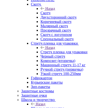
Скотч
Назад
Скотч
Двухсторонний скотч
Коричневый скотч
Малярный скотч
Прозрачный скотч
Скотч с логотипом
Специальный скотч
Стретч пленка для упаковки
Назад
Стретч пленка для упаковки
Черный стретч
Композит (вторичка)
Машинный стретч 11-17 кг
Ручной стретч (первичка)
Узкий стретч 100-250мм
Гофрокартон
Курьерские пакеты
Зип-пакеты
Защитные костюмы
Защитные очки
Школа и творчество
Назад