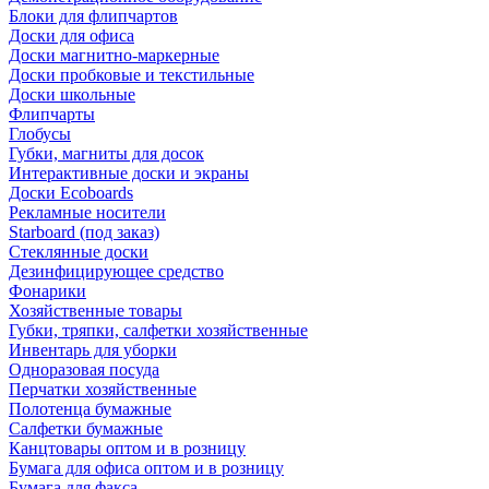
Блоки для флипчартов
Доски для офиса
Доски магнитно-маркерные
Доски пробковые и текстильные
Доски школьные
Флипчарты
Глобусы
Губки, магниты для досок
Интерактивные доски и экраны
Доски Ecoboards
Рекламные носители
Starboard (под заказ)
Стеклянные доски
Дезинфицирующее средство
Фонарики
Хозяйственные товары
Губки, тряпки, салфетки хозяйственные
Инвентарь для уборки
Одноразовая посуда
Перчатки хозяйственные
Полотенца бумажные
Салфетки бумажные
Канцтовары оптом и в розницу
Бумага для офиса оптом и в розницу
Бумага для факса