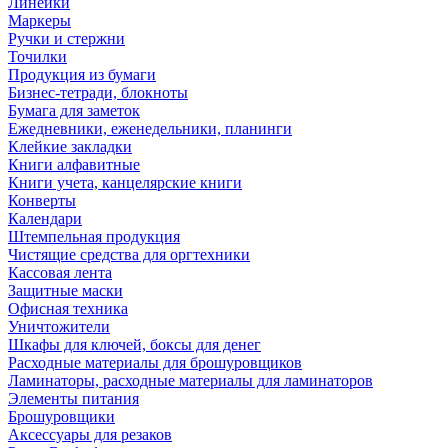
Линейки
Маркеры
Ручки и стержни
Точилки
Продукция из бумаги
Бизнес-тетради, блокноты
Бумага для заметок
Ежедневники, еженедельники, планинги
Клейкие закладки
Книги алфавитные
Книги учета, канцелярские книги
Конверты
Календари
Штемпельная продукция
Чистящие средства для оргтехники
Кассовая лента
Защитные маски
Офисная техника
Уничтожители
Шкафы для ключей, боксы для денег
Расходные материалы для брошуровщиков
Ламинаторы, расходные материалы для ламинаторов
Элементы питания
Брошуровщики
Аксессуары для резаков