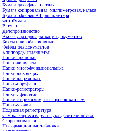
Бумага для офиса цветная
Бумага копировальная, миллиметровая, калька
Бумага офисная А4 для принтера
Фотобумага
Ватман
Делопроизводство
Аксессуары для архивации документов
Боксы и короба архивные
Файлы для документов
Клипборды (планшеты)
Папки архивные
Папки-конверты
Папки многофункциональные
Папки на кольцах
Папки на резинках
Папки-портфели
Папки-регистраторы
Папки с файлами
Папки с прижимом, со скоросшивателем
Папки-уголки
Подвесная регистратура
Самоклеящиеся карманы, разделители листов
Скоросшиватели
Информационные таблички