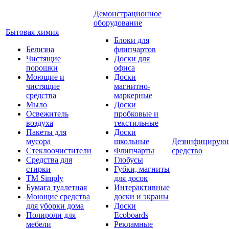
Демонстрационное
оборудование
Бытовая химия
Блоки для
Белизна
флипчартов
Чистящие
Доски для
порошки
офиса
Моющие и
Доски
чистящие
магнитно-
средства
маркерные
Мыло
Доски
Освежитель
пробковые и
воздуха
текстильные
Пакеты для
Доски
мусора
школьные
Дезинфицирую
Стеклоочистители
Флипчарты
средство
Средства для
Глобусы
стирки
Губки, магниты
TM Simply
для досок
Бумага туалетная
Интерактивные
Моющие средства
доски и экраны
для уборки дома
Доски
Полироли для
Ecoboards
мебели
Рекламные