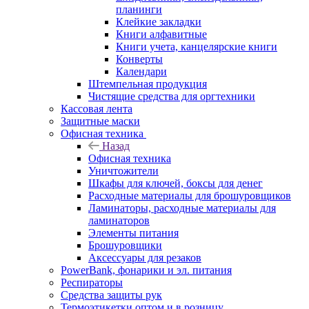
планинги
Клейкие закладки
Книги алфавитные
Книги учета, канцелярские книги
Конверты
Календари
Штемпельная продукция
Чистящие средства для оргтехники
Кассовая лента
Защитные маски
Офисная техника
Назад
Офисная техника
Уничтожители
Шкафы для ключей, боксы для денег
Расходные материалы для брошуровщиков
Ламинаторы, расходные материалы для
ламинаторов
Элементы питания
Брошуровщики
Аксессуары для резаков
PowerBank, фонарики и эл. питания
Респираторы
Средства защиты рук
Термоэтикетки оптом и в розницу