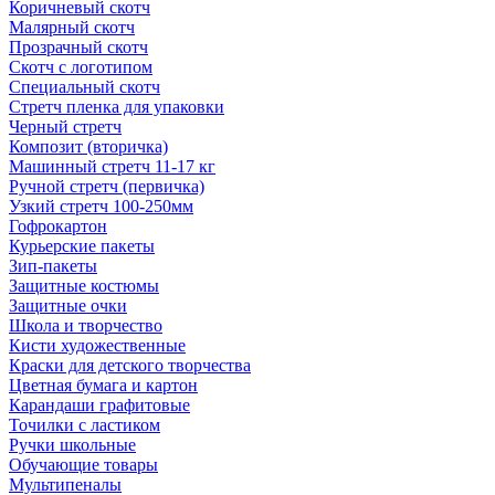
Коричневый скотч
Малярный скотч
Прозрачный скотч
Скотч с логотипом
Специальный скотч
Стретч пленка для упаковки
Черный стретч
Композит (вторичка)
Машинный стретч 11-17 кг
Ручной стретч (первичка)
Узкий стретч 100-250мм
Гофрокартон
Курьерские пакеты
Зип-пакеты
Защитные костюмы
Защитные очки
Школа и творчество
Кисти художественные
Краски для детского творчества
Цветная бумага и картон
Карандаши графитовые
Точилки с ластиком
Ручки школьные
Обучающие товары
Мультипеналы