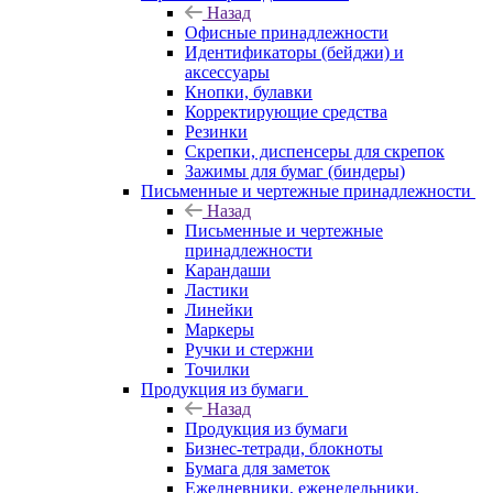
Назад
Офисные принадлежности
Идентификаторы (бейджи) и
аксессуары
Кнопки, булавки
Корректирующие средства
Резинки
Скрепки, диспенсеры для скрепок
Зажимы для бумаг (биндеры)
Письменные и чертежные принадлежности
Назад
Письменные и чертежные
принадлежности
Карандаши
Ластики
Линейки
Маркеры
Ручки и стержни
Точилки
Продукция из бумаги
Назад
Продукция из бумаги
Бизнес-тетради, блокноты
Бумага для заметок
Ежедневники, еженедельники,