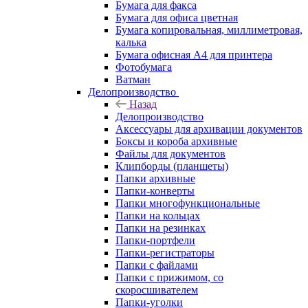
Бумага для факса
Бумага для офиса цветная
Бумага копировальная, миллиметровая,
калька
Бумага офисная А4 для принтера
Фотобумага
Ватман
Делопроизводство
Назад
Делопроизводство
Аксессуары для архивации документов
Боксы и короба архивные
Файлы для документов
Клипборды (планшеты)
Папки архивные
Папки-конверты
Папки многофункциональные
Папки на кольцах
Папки на резинках
Папки-портфели
Папки-регистраторы
Папки с файлами
Папки с прижимом, со
скоросшивателем
Папки-уголки