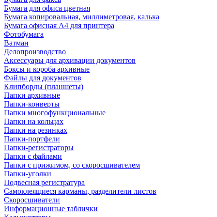
Бумага для офиса цветная
Бумага копировальная, миллиметровая, калька
Бумага офисная А4 для принтера
Фотобумага
Ватман
Делопроизводство
Аксессуары для архивации документов
Боксы и короба архивные
Файлы для документов
Клипборды (планшеты)
Папки архивные
Папки-конверты
Папки многофункциональные
Папки на кольцах
Папки на резинках
Папки-портфели
Папки-регистраторы
Папки с файлами
Папки с прижимом, со скоросшивателем
Папки-уголки
Подвесная регистратура
Самоклеящиеся карманы, разделители листов
Скоросшиватели
Информационные таблички