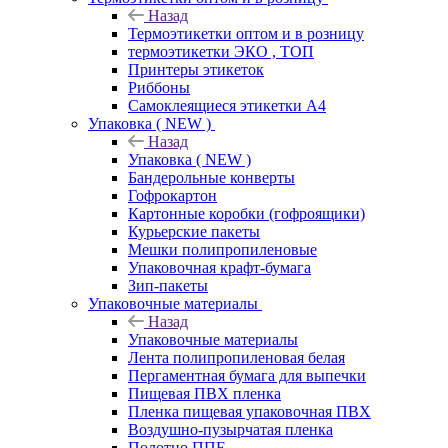
Назад
Термоэтикетки оптом и в розницу
термоэтикетки ЭКО , ТОП
Принтеры этикеток
Риббоны
Самоклеящиеся этикетки А4
Упаковка ( NEW )
Назад
Упаковка ( NEW )
Бандерольные конверты
Гофрокартон
Картонные коробки (гофроящики)
Курьерские пакеты
Мешки полипропиленовые
Упаковочная крафт-бумага
Зип-пакеты
Упаковочные материалы
Назад
Упаковочные материалы
Лента полипропиленовая белая
Пергаментная бумага для выпечки
Пищевая ПВХ пленка
Пленка пищевая упаковочная ПВХ
Воздушно-пузырчатая пленка
Полотно ППЕ