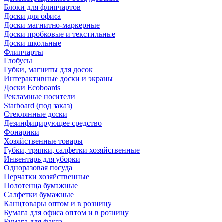
Блоки для флипчартов
Доски для офиса
Доски магнитно-маркерные
Доски пробковые и текстильные
Доски школьные
Флипчарты
Глобусы
Губки, магниты для досок
Интерактивные доски и экраны
Доски Ecoboards
Рекламные носители
Starboard (под заказ)
Стеклянные доски
Дезинфицирующее средство
Фонарики
Хозяйственные товары
Губки, тряпки, салфетки хозяйственные
Инвентарь для уборки
Одноразовая посуда
Перчатки хозяйственные
Полотенца бумажные
Салфетки бумажные
Канцтовары оптом и в розницу
Бумага для офиса оптом и в розницу
Бумага для факса