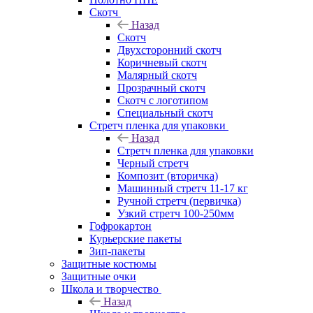
Скотч
Назад
Скотч
Двухсторонний скотч
Коричневый скотч
Малярный скотч
Прозрачный скотч
Скотч с логотипом
Специальный скотч
Стретч пленка для упаковки
Назад
Стретч пленка для упаковки
Черный стретч
Композит (вторичка)
Машинный стретч 11-17 кг
Ручной стретч (первичка)
Узкий стретч 100-250мм
Гофрокартон
Курьерские пакеты
Зип-пакеты
Защитные костюмы
Защитные очки
Школа и творчество
Назад