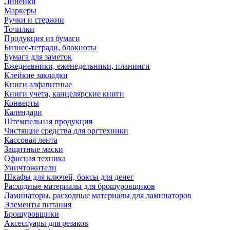
Линейки
Маркеры
Ручки и стержни
Точилки
Продукция из бумаги
Бизнес-тетради, блокноты
Бумага для заметок
Ежедневники, еженедельники, планинги
Клейкие закладки
Книги алфавитные
Книги учета, канцелярские книги
Конверты
Календари
Штемпельная продукция
Чистящие средства для оргтехники
Кассовая лента
Защитные маски
Офисная техника
Уничтожители
Шкафы для ключей, боксы для денег
Расходные материалы для брошуровщиков
Ламинаторы, расходные материалы для ламинаторов
Элементы питания
Брошуровщики
Аксессуары для резаков