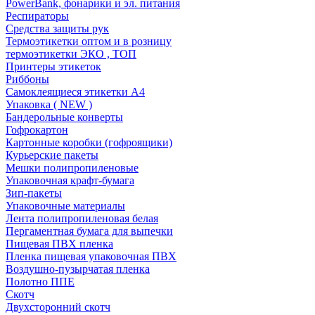
PowerBank, фонарики и эл. питания
Респираторы
Средства защиты рук
Термоэтикетки оптом и в розницу
термоэтикетки ЭКО , ТОП
Принтеры этикеток
Риббоны
Самоклеящиеся этикетки А4
Упаковка ( NEW )
Бандерольные конверты
Гофрокартон
Картонные коробки (гофроящики)
Курьерские пакеты
Мешки полипропиленовые
Упаковочная крафт-бумага
Зип-пакеты
Упаковочные материалы
Лента полипропиленовая белая
Пергаментная бумага для выпечки
Пищевая ПВХ пленка
Пленка пищевая упаковочная ПВХ
Воздушно-пузырчатая пленка
Полотно ППЕ
Скотч
Двухсторонний скотч