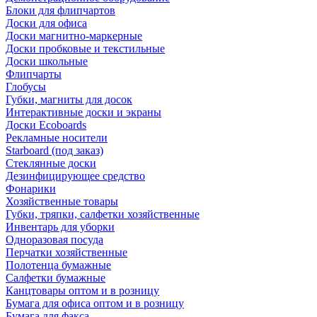
Блоки для флипчартов
Доски для офиса
Доски магнитно-маркерные
Доски пробковые и текстильные
Доски школьные
Флипчарты
Глобусы
Губки, магниты для досок
Интерактивные доски и экраны
Доски Ecoboards
Рекламные носители
Starboard (под заказ)
Стеклянные доски
Дезинфицирующее средство
Фонарики
Хозяйственные товары
Губки, тряпки, салфетки хозяйственные
Инвентарь для уборки
Одноразовая посуда
Перчатки хозяйственные
Полотенца бумажные
Салфетки бумажные
Канцтовары оптом и в розницу
Бумага для офиса оптом и в розницу
Бумага для факса