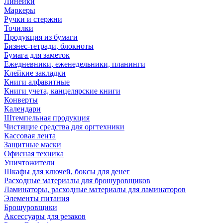
Линейки
Маркеры
Ручки и стержни
Точилки
Продукция из бумаги
Бизнес-тетради, блокноты
Бумага для заметок
Ежедневники, еженедельники, планинги
Клейкие закладки
Книги алфавитные
Книги учета, канцелярские книги
Конверты
Календари
Штемпельная продукция
Чистящие средства для оргтехники
Кассовая лента
Защитные маски
Офисная техника
Уничтожители
Шкафы для ключей, боксы для денег
Расходные материалы для брошуровщиков
Ламинаторы, расходные материалы для ламинаторов
Элементы питания
Брошуровщики
Аксессуары для резаков