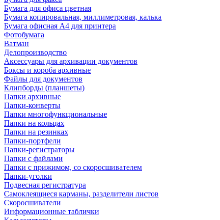
Бумага для офиса цветная
Бумага копировальная, миллиметровая, калька
Бумага офисная А4 для принтера
Фотобумага
Ватман
Делопроизводство
Аксессуары для архивации документов
Боксы и короба архивные
Файлы для документов
Клипборды (планшеты)
Папки архивные
Папки-конверты
Папки многофункциональные
Папки на кольцах
Папки на резинках
Папки-портфели
Папки-регистраторы
Папки с файлами
Папки с прижимом, со скоросшивателем
Папки-уголки
Подвесная регистратура
Самоклеящиеся карманы, разделители листов
Скоросшиватели
Информационные таблички