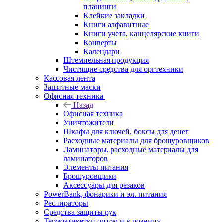
планинги
Клейкие закладки
Книги алфавитные
Книги учета, канцелярские книги
Конверты
Календари
Штемпельная продукция
Чистящие средства для оргтехники
Кассовая лента
Защитные маски
Офисная техника
Назад
Офисная техника
Уничтожители
Шкафы для ключей, боксы для денег
Расходные материалы для брошуровщиков
Ламинаторы, расходные материалы для
ламинаторов
Элементы питания
Брошуровщики
Аксессуары для резаков
PowerBank, фонарики и эл. питания
Респираторы
Средства защиты рук
Термоэтикетки оптом и в розницу