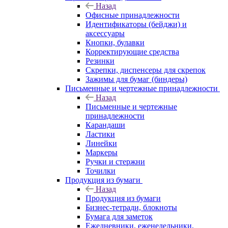
Назад
Офисные принадлежности
Идентификаторы (бейджи) и
аксессуары
Кнопки, булавки
Корректирующие средства
Резинки
Скрепки, диспенсеры для скрепок
Зажимы для бумаг (биндеры)
Письменные и чертежные принадлежности
Назад
Письменные и чертежные
принадлежности
Карандаши
Ластики
Линейки
Маркеры
Ручки и стержни
Точилки
Продукция из бумаги
Назад
Продукция из бумаги
Бизнес-тетради, блокноты
Бумага для заметок
Ежедневники, еженедельники,