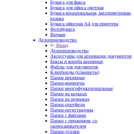
Бумага для факса
Бумага для офиса цветная
Бумага копировальная, миллиметровая,
калька
Бумага офисная А4 для принтера
Фотобумага
Ватман
Делопроизводство
Назад
Делопроизводство
Аксессуары для архивации документов
Боксы и короба архивные
Файлы для документов
Клипборды (планшеты)
Папки архивные
Папки-конверты
Папки многофункциональные
Папки на кольцах
Папки на резинках
Папки-портфели
Папки-регистраторы
Папки с файлами
Папки с прижимом, со
скоросшивателем
Папки-уголки