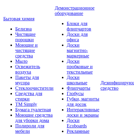
Демонстрационное
оборудование
Бытовая химия
Блоки для
Белизна
флипчартов
Чистящие
Доски для
порошки
офиса
Моющие и
Доски
чистящие
магнитно-
средства
маркерные
Мыло
Доски
Освежитель
пробковые и
воздуха
текстильные
Пакеты для
Доски
мусора
школьные
Дезинфицирую
Стеклоочистители
Флипчарты
средство
Средства для
Глобусы
стирки
Губки, магниты
TM Simply
для досок
Бумага туалетная
Интерактивные
Моющие средства
доски и экраны
для уборки дома
Доски
Полироли для
Ecoboards
мебели
Рекламные