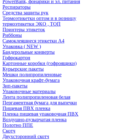
PowerBank, фонарики и эл. питания
Респираторы
Средства защиты рук
Термоэтикетки оптом и в розницу
термоэтикетки ЭКО , ТОП
Принтеры этикеток
Риббоны
Самоклеящиеся этикетки А4
Упаковка ( NEW )
Бандерольные конверты
Гофрокартон
Картонные коробки (гофроящики)
Курьерские пакеты
Мешки полипропиленовые
Упаковочная крафт-бумага
Зип-пакеты
Упаковочные материалы
Лента полипропиленовая белая
Пергаментная бумага для выпечки
Пищевая ПВХ пленка
Пленка пищевая упаковочная ПВХ
Воздушно-пузырчатая пленка
Полотно ППЕ
Скотч
Двухсторонний скотч