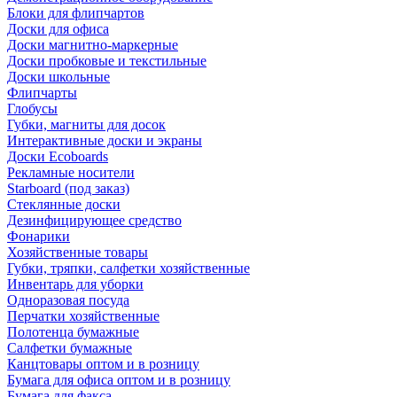
Блоки для флипчартов
Доски для офиса
Доски магнитно-маркерные
Доски пробковые и текстильные
Доски школьные
Флипчарты
Глобусы
Губки, магниты для досок
Интерактивные доски и экраны
Доски Ecoboards
Рекламные носители
Starboard (под заказ)
Стеклянные доски
Дезинфицирующее средство
Фонарики
Хозяйственные товары
Губки, тряпки, салфетки хозяйственные
Инвентарь для уборки
Одноразовая посуда
Перчатки хозяйственные
Полотенца бумажные
Салфетки бумажные
Канцтовары оптом и в розницу
Бумага для офиса оптом и в розницу
Бумага для факса