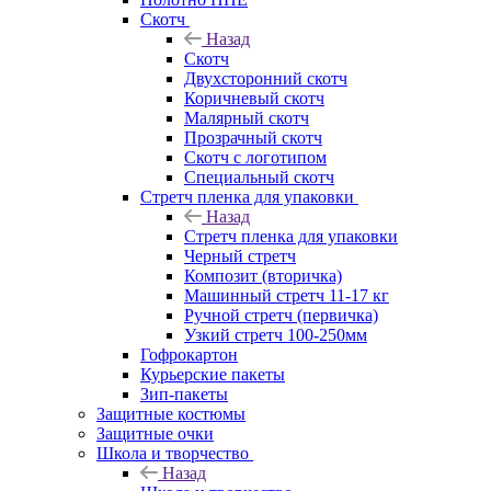
Скотч
Назад
Скотч
Двухсторонний скотч
Коричневый скотч
Малярный скотч
Прозрачный скотч
Скотч с логотипом
Специальный скотч
Стретч пленка для упаковки
Назад
Стретч пленка для упаковки
Черный стретч
Композит (вторичка)
Машинный стретч 11-17 кг
Ручной стретч (первичка)
Узкий стретч 100-250мм
Гофрокартон
Курьерские пакеты
Зип-пакеты
Защитные костюмы
Защитные очки
Школа и творчество
Назад