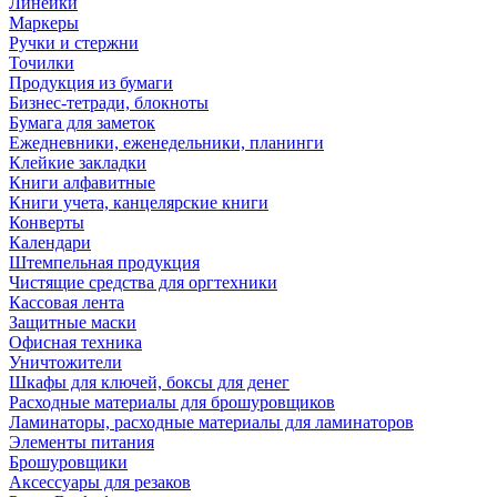
Линейки
Маркеры
Ручки и стержни
Точилки
Продукция из бумаги
Бизнес-тетради, блокноты
Бумага для заметок
Ежедневники, еженедельники, планинги
Клейкие закладки
Книги алфавитные
Книги учета, канцелярские книги
Конверты
Календари
Штемпельная продукция
Чистящие средства для оргтехники
Кассовая лента
Защитные маски
Офисная техника
Уничтожители
Шкафы для ключей, боксы для денег
Расходные материалы для брошуровщиков
Ламинаторы, расходные материалы для ламинаторов
Элементы питания
Брошуровщики
Аксессуары для резаков