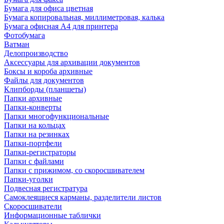
Бумага для офиса цветная
Бумага копировальная, миллиметровая, калька
Бумага офисная А4 для принтера
Фотобумага
Ватман
Делопроизводство
Аксессуары для архивации документов
Боксы и короба архивные
Файлы для документов
Клипборды (планшеты)
Папки архивные
Папки-конверты
Папки многофункциональные
Папки на кольцах
Папки на резинках
Папки-портфели
Папки-регистраторы
Папки с файлами
Папки с прижимом, со скоросшивателем
Папки-уголки
Подвесная регистратура
Самоклеящиеся карманы, разделители листов
Скоросшиватели
Информационные таблички