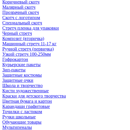
Коричневый скотч
Малярный скотч
Прозрачный скотч
Скотч с логотипом
Специальный скотч
Стретч пленка для упаковки
Черный стретч
Композит (вторичка)
Машинный стретч 11-17 кг
Ручной стретч (первичка)
Узкий стретч 100-250мм
Гофрокартон
Курьерские пакеты
Зип-пакеты
Защитные костюмы
Защитные очки
Школа и творчество
Кисти художественные
Краски для детского творчества
Цветная бумага и картон
Карандаши графитовые
Точилки с ластиком
Ручки школьные
Обучающие товары
Мультипеналы