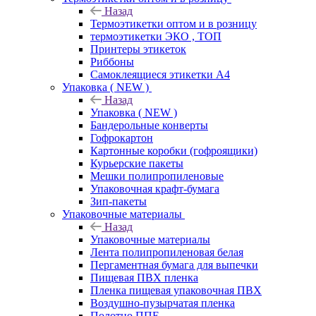
Назад
Термоэтикетки оптом и в розницу
термоэтикетки ЭКО , ТОП
Принтеры этикеток
Риббоны
Самоклеящиеся этикетки А4
Упаковка ( NEW )
Назад
Упаковка ( NEW )
Бандерольные конверты
Гофрокартон
Картонные коробки (гофроящики)
Курьерские пакеты
Мешки полипропиленовые
Упаковочная крафт-бумага
Зип-пакеты
Упаковочные материалы
Назад
Упаковочные материалы
Лента полипропиленовая белая
Пергаментная бумага для выпечки
Пищевая ПВХ пленка
Пленка пищевая упаковочная ПВХ
Воздушно-пузырчатая пленка
Полотно ППЕ