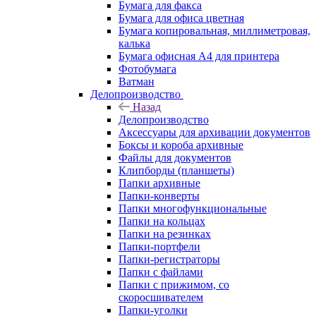
Бумага для факса
Бумага для офиса цветная
Бумага копировальная, миллиметровая,
калька
Бумага офисная А4 для принтера
Фотобумага
Ватман
Делопроизводство
Назад
Делопроизводство
Аксессуары для архивации документов
Боксы и короба архивные
Файлы для документов
Клипборды (планшеты)
Папки архивные
Папки-конверты
Папки многофункциональные
Папки на кольцах
Папки на резинках
Папки-портфели
Папки-регистраторы
Папки с файлами
Папки с прижимом, со
скоросшивателем
Папки-уголки