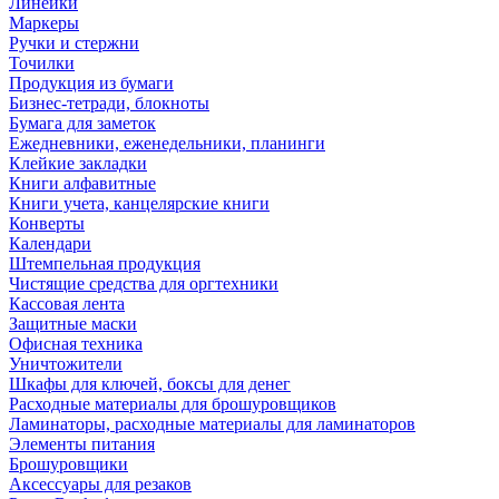
Линейки
Маркеры
Ручки и стержни
Точилки
Продукция из бумаги
Бизнес-тетради, блокноты
Бумага для заметок
Ежедневники, еженедельники, планинги
Клейкие закладки
Книги алфавитные
Книги учета, канцелярские книги
Конверты
Календари
Штемпельная продукция
Чистящие средства для оргтехники
Кассовая лента
Защитные маски
Офисная техника
Уничтожители
Шкафы для ключей, боксы для денег
Расходные материалы для брошуровщиков
Ламинаторы, расходные материалы для ламинаторов
Элементы питания
Брошуровщики
Аксессуары для резаков