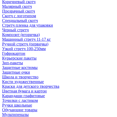
Коричневый скотч
Малярный скотч
Прозрачный скотч
Скотч с логотипом
Специальный скотч
Стретч пленка для упаковки
Черный стретч
Композит (вторичка)
Машинный стретч 11-17 кг
Ручной стретч (первичка)
Узкий стретч 100-250мм
Гофрокартон
Курьерские пакеты
Зип-пакеты
Защитные костюмы
Защитные очки
Школа и творчество
Кисти художественные
Краски для детского творчества
Цветная бумага и картон
Карандаши графитовые
Точилки с ластиком
Ручки школьные
Обучающие товары
Мультипеналы