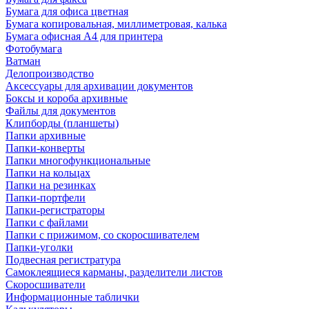
Бумага для офиса цветная
Бумага копировальная, миллиметровая, калька
Бумага офисная А4 для принтера
Фотобумага
Ватман
Делопроизводство
Аксессуары для архивации документов
Боксы и короба архивные
Файлы для документов
Клипборды (планшеты)
Папки архивные
Папки-конверты
Папки многофункциональные
Папки на кольцах
Папки на резинках
Папки-портфели
Папки-регистраторы
Папки с файлами
Папки с прижимом, со скоросшивателем
Папки-уголки
Подвесная регистратура
Самоклеящиеся карманы, разделители листов
Скоросшиватели
Информационные таблички