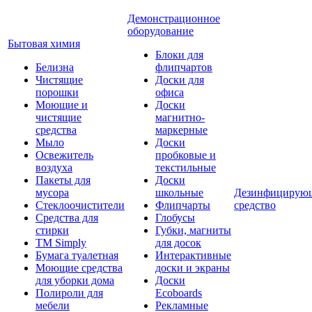
Демонстрационное
оборудование
Бытовая химия
Блоки для
Белизна
флипчартов
Чистящие
Доски для
порошки
офиса
Моющие и
Доски
чистящие
магнитно-
средства
маркерные
Мыло
Доски
Освежитель
пробковые и
воздуха
текстильные
Пакеты для
Доски
мусора
школьные
Дезинфицирую
Стеклоочистители
Флипчарты
средство
Средства для
Глобусы
стирки
Губки, магниты
TM Simply
для досок
Бумага туалетная
Интерактивные
Моющие средства
доски и экраны
для уборки дома
Доски
Полироли для
Ecoboards
мебели
Рекламные