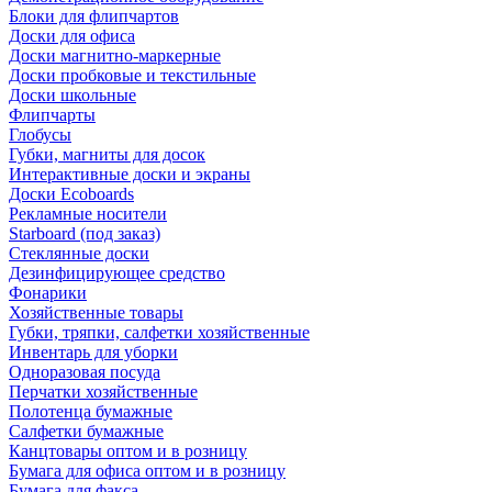
Блоки для флипчартов
Доски для офиса
Доски магнитно-маркерные
Доски пробковые и текстильные
Доски школьные
Флипчарты
Глобусы
Губки, магниты для досок
Интерактивные доски и экраны
Доски Ecoboards
Рекламные носители
Starboard (под заказ)
Стеклянные доски
Дезинфицирующее средство
Фонарики
Хозяйственные товары
Губки, тряпки, салфетки хозяйственные
Инвентарь для уборки
Одноразовая посуда
Перчатки хозяйственные
Полотенца бумажные
Салфетки бумажные
Канцтовары оптом и в розницу
Бумага для офиса оптом и в розницу
Бумага для факса