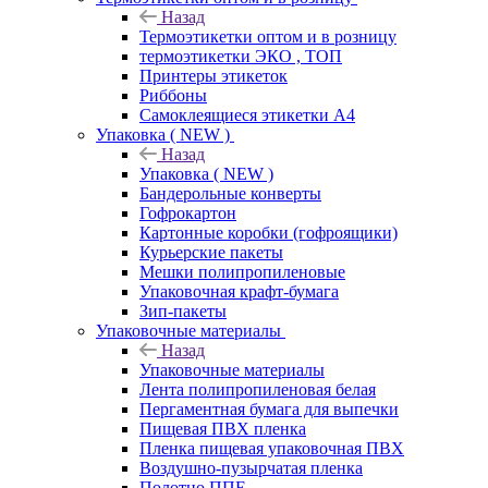
Назад
Термоэтикетки оптом и в розницу
термоэтикетки ЭКО , ТОП
Принтеры этикеток
Риббоны
Самоклеящиеся этикетки А4
Упаковка ( NEW )
Назад
Упаковка ( NEW )
Бандерольные конверты
Гофрокартон
Картонные коробки (гофроящики)
Курьерские пакеты
Мешки полипропиленовые
Упаковочная крафт-бумага
Зип-пакеты
Упаковочные материалы
Назад
Упаковочные материалы
Лента полипропиленовая белая
Пергаментная бумага для выпечки
Пищевая ПВХ пленка
Пленка пищевая упаковочная ПВХ
Воздушно-пузырчатая пленка
Полотно ППЕ