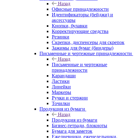
Назад
Офисные принадлежности
Идентификаторы (бейджи) и
аксессуары
Кнопки, булавки
Корректирующие средства
Резинки
Скрепки, диспенсеры для скрепок
Зажимы для бумаг (биндеры)
Письменные и чертежные принадлежности
Назад
Письменные и чертежные
принадлежности
Карандаши
Ластики
Линейки
Маркеры
Ручки и стержни
Точилки
Продукция из бумаги
Назад
Продукция из бумаги
Бизнес-тетради, блокноты
Бумага для заметок
Ежедневники, еженедельники,