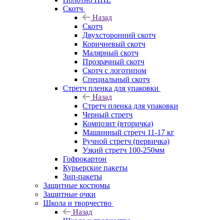
Скотч
Назад
Скотч
Двухсторонний скотч
Коричневый скотч
Малярный скотч
Прозрачный скотч
Скотч с логотипом
Специальный скотч
Стретч пленка для упаковки
Назад
Стретч пленка для упаковки
Черный стретч
Композит (вторичка)
Машинный стретч 11-17 кг
Ручной стретч (первичка)
Узкий стретч 100-250мм
Гофрокартон
Курьерские пакеты
Зип-пакеты
Защитные костюмы
Защитные очки
Школа и творчество
Назад