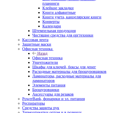
планинги
Клейкие закладки
Книги алфавитные
Книги учета, канцелярские книги
Конверты
Календари
Штемпельная продукция
Чистящие средства для оргтехники
Кассовая лента
Защитные маски
Офисная техника
Назад
Офисная техника
Уничтожители
Шкафы для ключей, боксы для денег
Расходные материалы для брошуровщиков
Ламинаторы, расходные материалы для
ламинаторов
Элементы питания
Брошуровщики
Аксессуары для резаков
PowerBank, фонарики и эл. питания
Респираторы
Средства защиты рук
Термоэтикетки оптом и в розницу