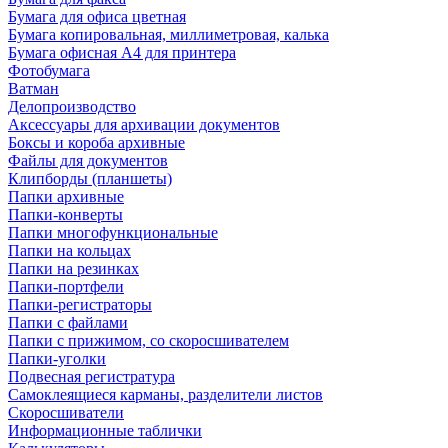
Бумага для офиса цветная
Бумага копировальная, миллиметровая, калька
Бумага офисная А4 для принтера
Фотобумага
Ватман
Делопроизводство
Аксессуары для архивации документов
Боксы и короба архивные
Файлы для документов
Клипборды (планшеты)
Папки архивные
Папки-конверты
Папки многофункциональные
Папки на кольцах
Папки на резинках
Папки-портфели
Папки-регистраторы
Папки с файлами
Папки с прижимом, со скоросшивателем
Папки-уголки
Подвесная регистратура
Самоклеящиеся карманы, разделители листов
Скоросшиватели
Информационные таблички