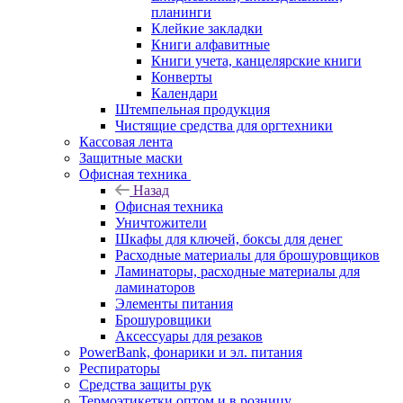
планинги
Клейкие закладки
Книги алфавитные
Книги учета, канцелярские книги
Конверты
Календари
Штемпельная продукция
Чистящие средства для оргтехники
Кассовая лента
Защитные маски
Офисная техника
Назад
Офисная техника
Уничтожители
Шкафы для ключей, боксы для денег
Расходные материалы для брошуровщиков
Ламинаторы, расходные материалы для
ламинаторов
Элементы питания
Брошуровщики
Аксессуары для резаков
PowerBank, фонарики и эл. питания
Респираторы
Средства защиты рук
Термоэтикетки оптом и в розницу