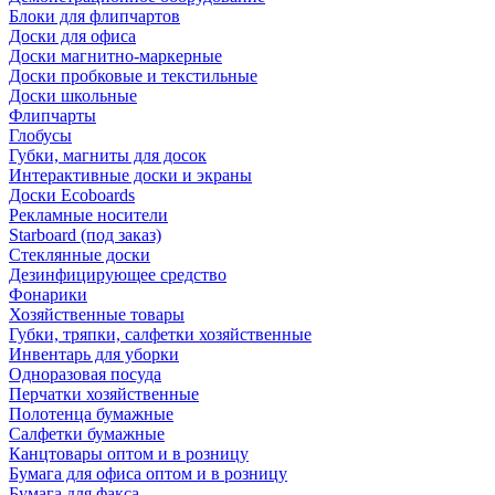
Блоки для флипчартов
Доски для офиса
Доски магнитно-маркерные
Доски пробковые и текстильные
Доски школьные
Флипчарты
Глобусы
Губки, магниты для досок
Интерактивные доски и экраны
Доски Ecoboards
Рекламные носители
Starboard (под заказ)
Стеклянные доски
Дезинфицирующее средство
Фонарики
Хозяйственные товары
Губки, тряпки, салфетки хозяйственные
Инвентарь для уборки
Одноразовая посуда
Перчатки хозяйственные
Полотенца бумажные
Салфетки бумажные
Канцтовары оптом и в розницу
Бумага для офиса оптом и в розницу
Бумага для факса