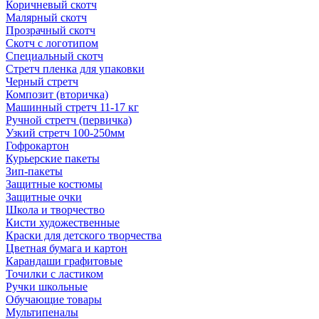
Коричневый скотч
Малярный скотч
Прозрачный скотч
Скотч с логотипом
Специальный скотч
Стретч пленка для упаковки
Черный стретч
Композит (вторичка)
Машинный стретч 11-17 кг
Ручной стретч (первичка)
Узкий стретч 100-250мм
Гофрокартон
Курьерские пакеты
Зип-пакеты
Защитные костюмы
Защитные очки
Школа и творчество
Кисти художественные
Краски для детского творчества
Цветная бумага и картон
Карандаши графитовые
Точилки с ластиком
Ручки школьные
Обучающие товары
Мультипеналы