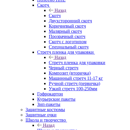
Скотч
Назад
Скотч
Двухсторонний скотч
Коричневый скотч
Малярный скотч
Прозрачный скотч
Скотч с логотипом
Специальный скотч
Стретч пленка для упаковки
Назад
Стретч пленка для упаковки
Черный стретч
Композит (вторичка)
Машинный стретч 11-17 кг
Ручной стретч (первичка)
Узкий стретч 100-250мм
Гофрокартон
Курьерские пакеты
Зип-пакеты
Защитные костюмы
Защитные очки
Школа и творчество
Назад