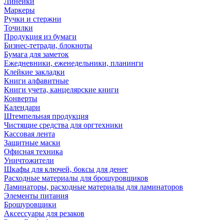
Линейки
Маркеры
Ручки и стержни
Точилки
Продукция из бумаги
Бизнес-тетради, блокноты
Бумага для заметок
Ежедневники, еженедельники, планинги
Клейкие закладки
Книги алфавитные
Книги учета, канцелярские книги
Конверты
Календари
Штемпельная продукция
Чистящие средства для оргтехники
Кассовая лента
Защитные маски
Офисная техника
Уничтожители
Шкафы для ключей, боксы для денег
Расходные материалы для брошуровщиков
Ламинаторы, расходные материалы для ламинаторов
Элементы питания
Брошуровщики
Аксессуары для резаков