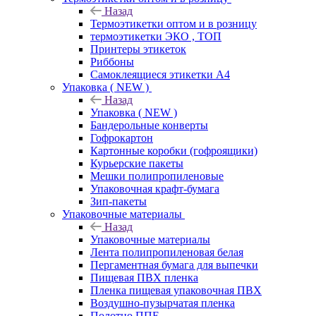
Назад
Термоэтикетки оптом и в розницу
термоэтикетки ЭКО , ТОП
Принтеры этикеток
Риббоны
Самоклеящиеся этикетки А4
Упаковка ( NEW )
Назад
Упаковка ( NEW )
Бандерольные конверты
Гофрокартон
Картонные коробки (гофроящики)
Курьерские пакеты
Мешки полипропиленовые
Упаковочная крафт-бумага
Зип-пакеты
Упаковочные материалы
Назад
Упаковочные материалы
Лента полипропиленовая белая
Пергаментная бумага для выпечки
Пищевая ПВХ пленка
Пленка пищевая упаковочная ПВХ
Воздушно-пузырчатая пленка
Полотно ППЕ