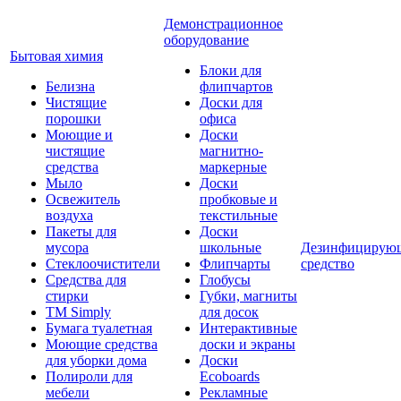
Демонстрационное
оборудование
Бытовая химия
Блоки для
Белизна
флипчартов
Чистящие
Доски для
порошки
офиса
Моющие и
Доски
чистящие
магнитно-
средства
маркерные
Мыло
Доски
Освежитель
пробковые и
воздуха
текстильные
Пакеты для
Доски
мусора
школьные
Дезинфицирую
Стеклоочистители
Флипчарты
средство
Средства для
Глобусы
стирки
Губки, магниты
TM Simply
для досок
Бумага туалетная
Интерактивные
Моющие средства
доски и экраны
для уборки дома
Доски
Полироли для
Ecoboards
мебели
Рекламные