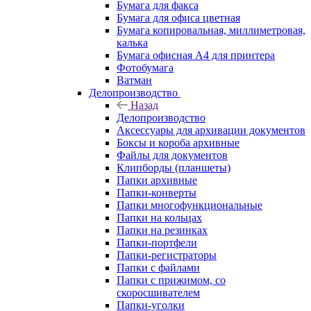
Бумага для факса
Бумага для офиса цветная
Бумага копировальная, миллиметровая,
калька
Бумага офисная А4 для принтера
Фотобумага
Ватман
Делопроизводство
Назад
Делопроизводство
Аксессуары для архивации документов
Боксы и короба архивные
Файлы для документов
Клипборды (планшеты)
Папки архивные
Папки-конверты
Папки многофункциональные
Папки на кольцах
Папки на резинках
Папки-портфели
Папки-регистраторы
Папки с файлами
Папки с прижимом, со
скоросшивателем
Папки-уголки