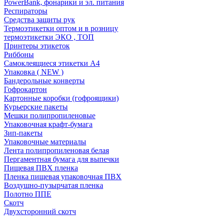
PowerBank, фонарики и эл. питания
Респираторы
Средства защиты рук
Термоэтикетки оптом и в розницу
термоэтикетки ЭКО , ТОП
Принтеры этикеток
Риббоны
Самоклеящиеся этикетки А4
Упаковка ( NEW )
Бандерольные конверты
Гофрокартон
Картонные коробки (гофроящики)
Курьерские пакеты
Мешки полипропиленовые
Упаковочная крафт-бумага
Зип-пакеты
Упаковочные материалы
Лента полипропиленовая белая
Пергаментная бумага для выпечки
Пищевая ПВХ пленка
Пленка пищевая упаковочная ПВХ
Воздушно-пузырчатая пленка
Полотно ППЕ
Скотч
Двухсторонний скотч