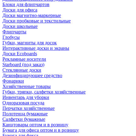
Блоки для флипчартов
Доски для офиса
Доски магнитно-маркерные
Доски пробковые и текстильные
Доски школьные
Флипчарты
Глобусы
Губки, магниты для досок
Интерактивные доски и экраны
Доски Ecoboards
Рекламные носители
Starboard (под заказ)
Стеклянные доски
Дезинфицирующее средство
Фонарики
Хозяйственные товары
Губки, тряпки, салфетки хозяйственные
Инвентарь для уборки
Одноразовая посуда
Перчатки хозяйственные
Полотенца бумажные
Салфетки бумажные
Канцтовары оптом и в розницу
Бумага для офиса оптом и в розницу
Бумага для факса