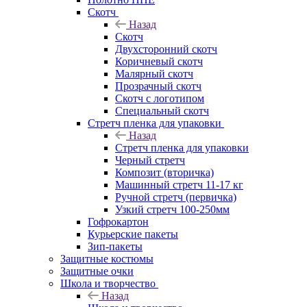
Скотч
Назад
Скотч
Двухсторонний скотч
Коричневый скотч
Малярный скотч
Прозрачный скотч
Скотч с логотипом
Специальный скотч
Стретч пленка для упаковки
Назад
Стретч пленка для упаковки
Черный стретч
Композит (вторичка)
Машинный стретч 11-17 кг
Ручной стретч (первичка)
Узкий стретч 100-250мм
Гофрокартон
Курьерские пакеты
Зип-пакеты
Защитные костюмы
Защитные очки
Школа и творчество
Назад