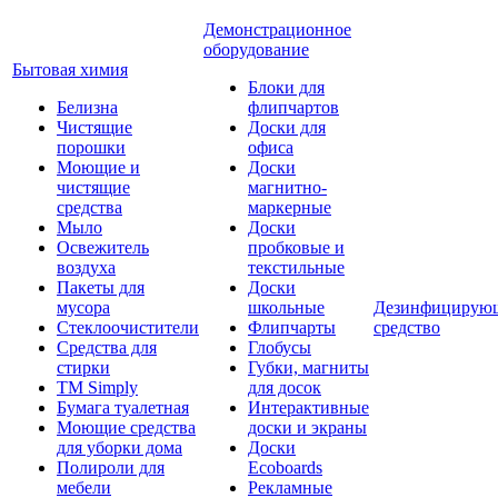
Демонстрационное
оборудование
Бытовая химия
Блоки для
Белизна
флипчартов
Чистящие
Доски для
порошки
офиса
Моющие и
Доски
чистящие
магнитно-
средства
маркерные
Мыло
Доски
Освежитель
пробковые и
воздуха
текстильные
Пакеты для
Доски
мусора
школьные
Дезинфицирую
Стеклоочистители
Флипчарты
средство
Средства для
Глобусы
стирки
Губки, магниты
TM Simply
для досок
Бумага туалетная
Интерактивные
Моющие средства
доски и экраны
для уборки дома
Доски
Полироли для
Ecoboards
мебели
Рекламные