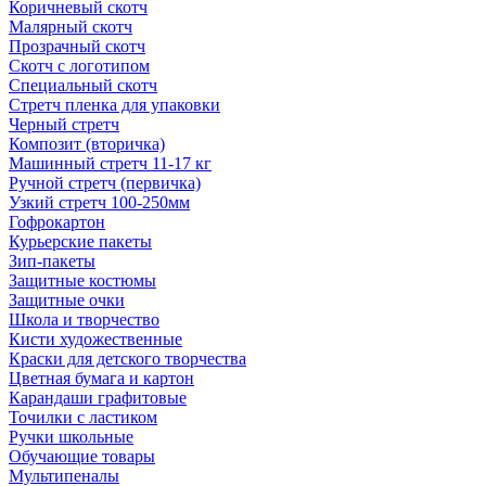
Коричневый скотч
Малярный скотч
Прозрачный скотч
Скотч с логотипом
Специальный скотч
Стретч пленка для упаковки
Черный стретч
Композит (вторичка)
Машинный стретч 11-17 кг
Ручной стретч (первичка)
Узкий стретч 100-250мм
Гофрокартон
Курьерские пакеты
Зип-пакеты
Защитные костюмы
Защитные очки
Школа и творчество
Кисти художественные
Краски для детского творчества
Цветная бумага и картон
Карандаши графитовые
Точилки с ластиком
Ручки школьные
Обучающие товары
Мультипеналы