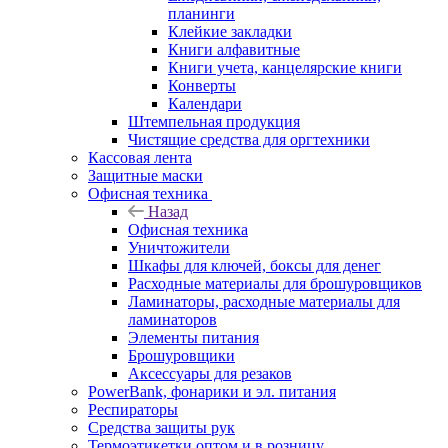
планинги
Клейкие закладки
Книги алфавитные
Книги учета, канцелярские книги
Конверты
Календари
Штемпельная продукция
Чистящие средства для оргтехники
Кассовая лента
Защитные маски
Офисная техника
Назад
Офисная техника
Уничтожители
Шкафы для ключей, боксы для денег
Расходные материалы для брошуровщиков
Ламинаторы, расходные материалы для
ламинаторов
Элементы питания
Брошуровщики
Аксессуары для резаков
PowerBank, фонарики и эл. питания
Респираторы
Средства защиты рук
Термоэтикетки оптом и в розницу