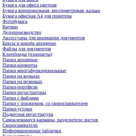
Бумага для офиса цветная
Бумага копировальная, миллиметровая, калька
Бумага офисная А4 для принтера
Фотобумага
Ватман
Делопроизводство
Аксессуары для архивации документов
Боксы и короба архивные
Файлы для документов
Клипборды (планшеты)
Папки архивные
Папки-конверты
Папки многофункциональные
Папки на кольцах
Папки на резинках
Папки-портфели
Папки-регистраторы
Папки с файлами
Папки с прижимом, со скоросшивателем
Папки-уголки
Подвесная регистратура
Самоклеящиеся карманы, разделители листов
Скоросшиватели
Информационные таблички