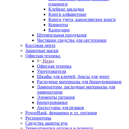
планинги
Клейкие закладки
Книги алфавитные
Книги учета, канцелярские книги
Конверты
Календари
Штемпельная продукция
Чистящие средства для оргтехники
Кассовая лента
Защитные маски
Офисная техника
Назад
Офисная техника
Уничтожители
Шкафы для ключей, боксы для денег
Расходные материалы для брошуровщиков
Ламинаторы, расходные материалы для
ламинаторов
Элементы питания
Брошуровщики
Аксессуары для резаков
PowerBank, фонарики и эл. питания
Респираторы
Средства защиты рук
Термоэтикетки оптом и в розницу