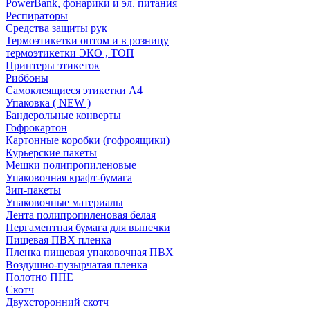
PowerBank, фонарики и эл. питания
Респираторы
Средства защиты рук
Термоэтикетки оптом и в розницу
термоэтикетки ЭКО , ТОП
Принтеры этикеток
Риббоны
Самоклеящиеся этикетки А4
Упаковка ( NEW )
Бандерольные конверты
Гофрокартон
Картонные коробки (гофроящики)
Курьерские пакеты
Мешки полипропиленовые
Упаковочная крафт-бумага
Зип-пакеты
Упаковочные материалы
Лента полипропиленовая белая
Пергаментная бумага для выпечки
Пищевая ПВХ пленка
Пленка пищевая упаковочная ПВХ
Воздушно-пузырчатая пленка
Полотно ППЕ
Скотч
Двухсторонний скотч