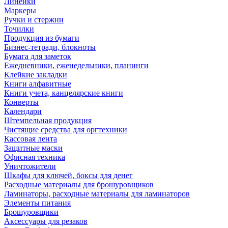
Линейки
Маркеры
Ручки и стержни
Точилки
Продукция из бумаги
Бизнес-тетради, блокноты
Бумага для заметок
Ежедневники, еженедельники, планинги
Клейкие закладки
Книги алфавитные
Книги учета, канцелярские книги
Конверты
Календари
Штемпельная продукция
Чистящие средства для оргтехники
Кассовая лента
Защитные маски
Офисная техника
Уничтожители
Шкафы для ключей, боксы для денег
Расходные материалы для брошуровщиков
Ламинаторы, расходные материалы для ламинаторов
Элементы питания
Брошуровщики
Аксессуары для резаков