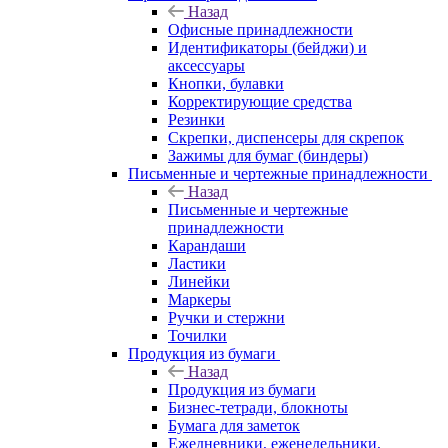
Назад
Офисные принадлежности
Идентификаторы (бейджи) и
аксессуары
Кнопки, булавки
Корректирующие средства
Резинки
Скрепки, диспенсеры для скрепок
Зажимы для бумаг (биндеры)
Письменные и чертежные принадлежности
Назад
Письменные и чертежные
принадлежности
Карандаши
Ластики
Линейки
Маркеры
Ручки и стержни
Точилки
Продукция из бумаги
Назад
Продукция из бумаги
Бизнес-тетради, блокноты
Бумага для заметок
Ежедневники, еженедельники,