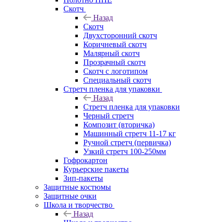
Скотч
Назад
Скотч
Двухсторонний скотч
Коричневый скотч
Малярный скотч
Прозрачный скотч
Скотч с логотипом
Специальный скотч
Стретч пленка для упаковки
Назад
Стретч пленка для упаковки
Черный стретч
Композит (вторичка)
Машинный стретч 11-17 кг
Ручной стретч (первичка)
Узкий стретч 100-250мм
Гофрокартон
Курьерские пакеты
Зип-пакеты
Защитные костюмы
Защитные очки
Школа и творчество
Назад