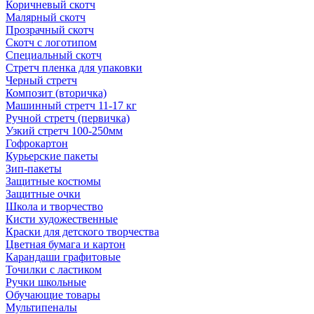
Коричневый скотч
Малярный скотч
Прозрачный скотч
Скотч с логотипом
Специальный скотч
Стретч пленка для упаковки
Черный стретч
Композит (вторичка)
Машинный стретч 11-17 кг
Ручной стретч (первичка)
Узкий стретч 100-250мм
Гофрокартон
Курьерские пакеты
Зип-пакеты
Защитные костюмы
Защитные очки
Школа и творчество
Кисти художественные
Краски для детского творчества
Цветная бумага и картон
Карандаши графитовые
Точилки с ластиком
Ручки школьные
Обучающие товары
Мультипеналы