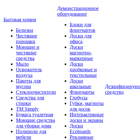
Демонстрационное
оборудование
Бытовая химия
Блоки для
Белизна
флипчартов
Чистящие
Доски для
порошки
офиса
Моющие и
Доски
чистящие
магнитно-
средства
маркерные
Мыло
Доски
Освежитель
пробковые и
воздуха
текстильные
Пакеты для
Доски
мусора
школьные
Дезинфицирую
Стеклоочистители
Флипчарты
средство
Средства для
Глобусы
стирки
Губки, магниты
TM Simply
для досок
Бумага туалетная
Интерактивные
Моющие средства
доски и экраны
для уборки дома
Доски
Полироли для
Ecoboards
мебели
Рекламные