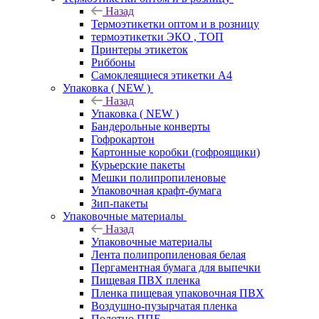
Назад
Термоэтикетки оптом и в розницу
термоэтикетки ЭКО , ТОП
Принтеры этикеток
Риббоны
Самоклеящиеся этикетки А4
Упаковка ( NEW )
Назад
Упаковка ( NEW )
Бандерольные конверты
Гофрокартон
Картонные коробки (гофроящики)
Курьерские пакеты
Мешки полипропиленовые
Упаковочная крафт-бумага
Зип-пакеты
Упаковочные материалы
Назад
Упаковочные материалы
Лента полипропиленовая белая
Пергаментная бумага для выпечки
Пищевая ПВХ пленка
Пленка пищевая упаковочная ПВХ
Воздушно-пузырчатая пленка
Полотно ППЕ