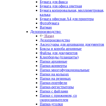
Бумага для факса
Бумага для офиса цветная
Бумага копировальная, миллиметровая,
калька
Бумага офисная А4 для принтера
Фотобумага
Ватман
Делопроизводство
Назад
Делопроизводство
Аксессуары для архивации документов
Боксы и короба архивные
Файлы для документов
Клипборды (планшеты)
Папки архивные
Папки-конверты
Папки многофункциональные
Папки на кольцах
Папки на резинках
Папки-портфели
Папки-регистраторы
Папки с файлами
Папки с прижимом, со
скоросшивателем
Папки-уголки