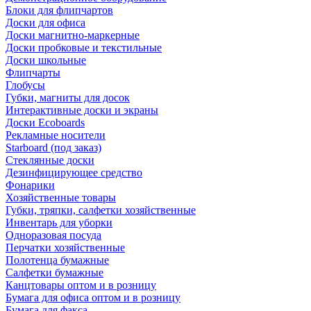
Блоки для флипчартов
Доски для офиса
Доски магнитно-маркерные
Доски пробковые и текстильные
Доски школьные
Флипчарты
Глобусы
Губки, магниты для досок
Интерактивные доски и экраны
Доски Ecoboards
Рекламные носители
Starboard (под заказ)
Стеклянные доски
Дезинфицирующее средство
Фонарики
Хозяйственные товары
Губки, тряпки, салфетки хозяйственные
Инвентарь для уборки
Одноразовая посуда
Перчатки хозяйственные
Полотенца бумажные
Салфетки бумажные
Канцтовары оптом и в розницу
Бумага для офиса оптом и в розницу
Бумага для факса