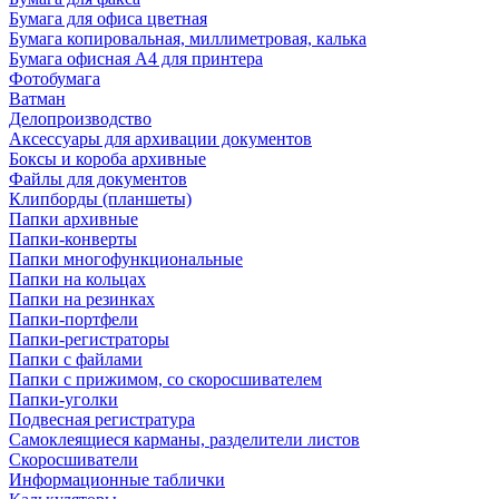
Бумага для офиса цветная
Бумага копировальная, миллиметровая, калька
Бумага офисная А4 для принтера
Фотобумага
Ватман
Делопроизводство
Аксессуары для архивации документов
Боксы и короба архивные
Файлы для документов
Клипборды (планшеты)
Папки архивные
Папки-конверты
Папки многофункциональные
Папки на кольцах
Папки на резинках
Папки-портфели
Папки-регистраторы
Папки с файлами
Папки с прижимом, со скоросшивателем
Папки-уголки
Подвесная регистратура
Самоклеящиеся карманы, разделители листов
Скоросшиватели
Информационные таблички