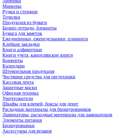
Линейки
Маркеры
Ручки и стержни
Точилки
Продукция из бумаги
Бизнес-тетради, блокноты
Бумага для заметок
Ежедневники, еженедельники, планинги
Клейкие закладки
Книги алфавитные
Книги учета, канцелярские книги
Конверты
Календари
Штемпельная продукция
Чистящие средства для оргтехники
Кассовая лента
Защитные маски
Офисная техника
Уничтожители
Шкафы для ключей, боксы для денег
Расходные материалы для брошуровщиков
Ламинаторы, расходные материалы для ламинаторов
Элементы питания
Брошуровщики
Аксессуары для резаков