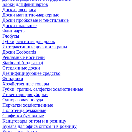
Блоки для флипчартов
Доски для офиса
Доски магнитно-маркерные
Доски пробковые и текстильные
Доски школьные
Флипчарты
Глобусы
Губки, магниты для досок
Интерактивные доски и экраны
Доски Ecoboards
Рекламные носители
Starboard (под заказ)
Стеклянные доски
Дезинфицирующее средство
Фонарики
Хозяйственные товары
Губки, тряпки, салфетки хозяйственные
Инвентарь для уборки
Одноразовая посуда
Перчатки хозяйственные
Полотенца бумажные
Салфетки бумажные
Канцтовары оптом и в розницу
Бумага для офиса оптом и в розницу
Бумага для факса