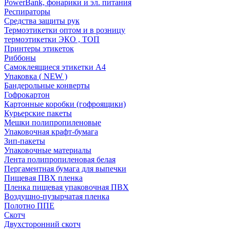
PowerBank, фонарики и эл. питания
Респираторы
Средства защиты рук
Термоэтикетки оптом и в розницу
термоэтикетки ЭКО , ТОП
Принтеры этикеток
Риббоны
Самоклеящиеся этикетки А4
Упаковка ( NEW )
Бандерольные конверты
Гофрокартон
Картонные коробки (гофроящики)
Курьерские пакеты
Мешки полипропиленовые
Упаковочная крафт-бумага
Зип-пакеты
Упаковочные материалы
Лента полипропиленовая белая
Пергаментная бумага для выпечки
Пищевая ПВХ пленка
Пленка пищевая упаковочная ПВХ
Воздушно-пузырчатая пленка
Полотно ППЕ
Скотч
Двухсторонний скотч