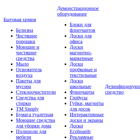
Демонстрационное
оборудование
Бытовая химия
Блоки для
Белизна
флипчартов
Чистящие
Доски для
порошки
офиса
Моющие и
Доски
чистящие
магнитно-
средства
маркерные
Мыло
Доски
Освежитель
пробковые и
воздуха
текстильные
Пакеты для
Доски
мусора
школьные
Дезинфицирую
Стеклоочистители
Флипчарты
средство
Средства для
Глобусы
стирки
Губки, магниты
TM Simply
для досок
Бумага туалетная
Интерактивные
Моющие средства
доски и экраны
для уборки дома
Доски
Полироли для
Ecoboards
мебели
Рекламные