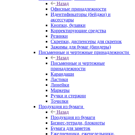
Назад
Офисные принадлежности
Идентификаторы (бейджи) и
аксессуары
Кнопки, булавки
Корректирующие средства
Резинки
Скрепки, диспенсеры для скрепок
Зажимы для бумаг (биндеры)
Письменные и чертежные принадлежности
Назад
Письменные и чертежные
принадлежности
Карандаши
Ластики
Линейки
Маркеры
Ручки и стержни
Точилки
Продукция из бумаги
Назад
Продукция из бумаги
Бизнес-тетради, блокноты
Бумага для заметок
Ежедневники, еженедельники,