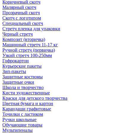
Коричневый скотч
Малярный скотч
Прозрачный скотч
Скотч с логотипом
Специальный скотч
Стретч пленка для упаковки
Черный стретч
Композит (вторичка)
Машинный стретч 11-17 кг
Ручной стретч (первичка)
Узкий стретч 100-250мм
Гофрокартон
Курьерские пакеты
Зип-пакеты
Защитные костюмы
Защитные очки
Школа и творчество
Кисти художественные
Краски для детского творчества
Цветная бумага и картон
Карандаши графитовые
Точилки с ластиком
Ручки школьные
Обучающие товары
Мультипеналы