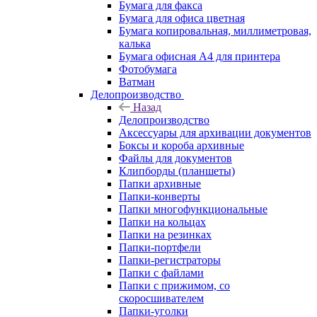
Бумага для факса
Бумага для офиса цветная
Бумага копировальная, миллиметровая,
калька
Бумага офисная А4 для принтера
Фотобумага
Ватман
Делопроизводство
Назад
Делопроизводство
Аксессуары для архивации документов
Боксы и короба архивные
Файлы для документов
Клипборды (планшеты)
Папки архивные
Папки-конверты
Папки многофункциональные
Папки на кольцах
Папки на резинках
Папки-портфели
Папки-регистраторы
Папки с файлами
Папки с прижимом, со
скоросшивателем
Папки-уголки