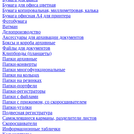
Бумага для офиса цветная
Бумага копировальная, миллиметровая, калька
Бумага офисная А4 для принтера
Фотобумага
Ватман
Делопроизводство
Аксессуары для архивации документов
Боксы и короба архивные
Файлы для документов
Клипборды (планшеты)
Папки архивные
Папки-конверты
Папки многофункциональные
Папки на кольцах
Папки на резинках
Папки-портфели
Папки-регистраторы
Папки с файлами
Папки с прижимом, со скоросшивателем
Папки-уголки
Подвесная регистратура
Самоклеящиеся карманы, разделители листов
Скоросшиватели
Информационные таблички