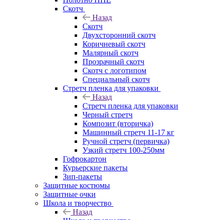
Скотч
Назад
Скотч
Двухсторонний скотч
Коричневый скотч
Малярный скотч
Прозрачный скотч
Скотч с логотипом
Специальный скотч
Стретч пленка для упаковки
Назад
Стретч пленка для упаковки
Черный стретч
Композит (вторичка)
Машинный стретч 11-17 кг
Ручной стретч (первичка)
Узкий стретч 100-250мм
Гофрокартон
Курьерские пакеты
Зип-пакеты
Защитные костюмы
Защитные очки
Школа и творчество
Назад