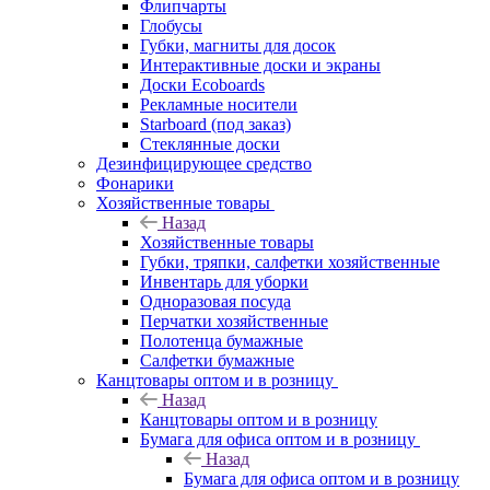
Флипчарты
Глобусы
Губки, магниты для досок
Интерактивные доски и экраны
Доски Ecoboards
Рекламные носители
Starboard (под заказ)
Стеклянные доски
Дезинфицирующее средство
Фонарики
Хозяйственные товары
Назад
Хозяйственные товары
Губки, тряпки, салфетки хозяйственные
Инвентарь для уборки
Одноразовая посуда
Перчатки хозяйственные
Полотенца бумажные
Салфетки бумажные
Канцтовары оптом и в розницу
Назад
Канцтовары оптом и в розницу
Бумага для офиса оптом и в розницу
Назад
Бумага для офиса оптом и в розницу