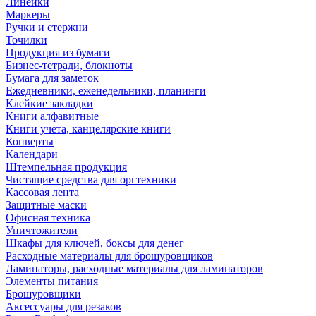
Линейки
Маркеры
Ручки и стержни
Точилки
Продукция из бумаги
Бизнес-тетради, блокноты
Бумага для заметок
Ежедневники, еженедельники, планинги
Клейкие закладки
Книги алфавитные
Книги учета, канцелярские книги
Конверты
Календари
Штемпельная продукция
Чистящие средства для оргтехники
Кассовая лента
Защитные маски
Офисная техника
Уничтожители
Шкафы для ключей, боксы для денег
Расходные материалы для брошуровщиков
Ламинаторы, расходные материалы для ламинаторов
Элементы питания
Брошуровщики
Аксессуары для резаков