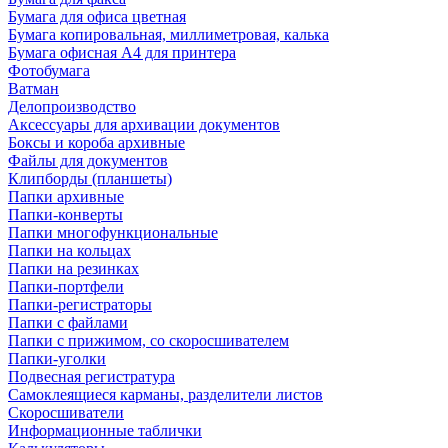
Бумага для офиса цветная
Бумага копировальная, миллиметровая, калька
Бумага офисная А4 для принтера
Фотобумага
Ватман
Делопроизводство
Аксессуары для архивации документов
Боксы и короба архивные
Файлы для документов
Клипборды (планшеты)
Папки архивные
Папки-конверты
Папки многофункциональные
Папки на кольцах
Папки на резинках
Папки-портфели
Папки-регистраторы
Папки с файлами
Папки с прижимом, со скоросшивателем
Папки-уголки
Подвесная регистратура
Самоклеящиеся карманы, разделители листов
Скоросшиватели
Информационные таблички