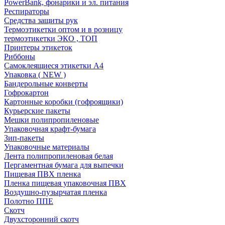
PowerBank, фонарики и эл. питания
Респираторы
Средства защиты рук
Термоэтикетки оптом и в розницу
термоэтикетки ЭКО , ТОП
Принтеры этикеток
Риббоны
Самоклеящиеся этикетки А4
Упаковка ( NEW )
Бандерольные конверты
Гофрокартон
Картонные коробки (гофроящики)
Курьерские пакеты
Мешки полипропиленовые
Упаковочная крафт-бумага
Зип-пакеты
Упаковочные материалы
Лента полипропиленовая белая
Пергаментная бумага для выпечки
Пищевая ПВХ пленка
Пленка пищевая упаковочная ПВХ
Воздушно-пузырчатая пленка
Полотно ППЕ
Скотч
Двухсторонний скотч