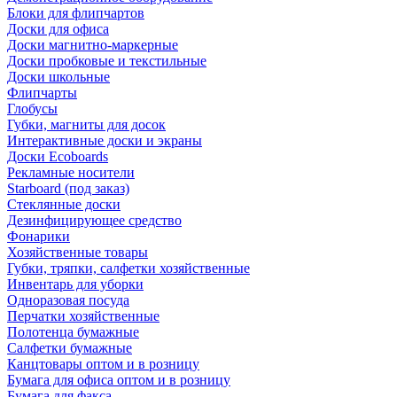
Блоки для флипчартов
Доски для офиса
Доски магнитно-маркерные
Доски пробковые и текстильные
Доски школьные
Флипчарты
Глобусы
Губки, магниты для досок
Интерактивные доски и экраны
Доски Ecoboards
Рекламные носители
Starboard (под заказ)
Стеклянные доски
Дезинфицирующее средство
Фонарики
Хозяйственные товары
Губки, тряпки, салфетки хозяйственные
Инвентарь для уборки
Одноразовая посуда
Перчатки хозяйственные
Полотенца бумажные
Салфетки бумажные
Канцтовары оптом и в розницу
Бумага для офиса оптом и в розницу
Бумага для факса