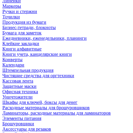
Линейки
Маркеры
Ручки и стержни
Точилки
Продукция из бумаги
Бизнес-тетради, блокноты
Бумага для заметок
Ежедневники, еженедельники, планинги
Клейкие закладки
Книги алфавитные
Книги учета, канцелярские книги
Конверты
Календари
Штемпельная продукция
Чистящие средства для оргтехники
Кассовая лента
Защитные маски
Офисная техника
Уничтожители
Шкафы для ключей, боксы для денег
Расходные материалы для брошуровщиков
Ламинаторы, расходные материалы для ламинаторов
Элементы питания
Брошуровщики
Аксессуары для резаков