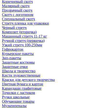
Коричневый скотч
Малярный скотч
Прозрачный скотч
Скотч с логотипом
Специальный скотч
Стретч пленка для упаковки
Черный стретч
Композит (вторичка)
Машинный стретч 11-17 кг
Ручной стретч (первичка)
Узкий стретч 100-250мм
Гофрокартон
Курьерские пакеты
Зип-пакеты
Защитные костюмы
Защитные очки
Школа и творчество
Кисти художественные
Краски для детского творчества
Цветная бумага и картон
Карандаши графитовые
Точилки с ластиком
Ручки школьные
Обучающие товары
Мультипеналы