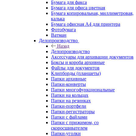
Бумага для факса
Бумага для офиса цветная
Бумага копировальная, миллиметровая,
калька
Бумага офисная А4 для принтера
Фотобумага
Ватман
Делопроизводство
Назад
Делопроизводство
Аксессуары для архивации документов
Боксы и короба архивные
Файлы для документов
Клипборды (планшеты)
Папки архивные
Папки-конверты
Папки многофункциональные
Папки на кольцах
Папки на резинках
Папки-портфели
Папки-регистраторы
Папки с файлами
Папки с прижимом, со
скоросшивателем
Папки-уголки