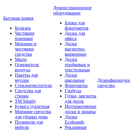
Демонстрационное
оборудование
Бытовая химия
Блоки для
Белизна
флипчартов
Чистящие
Доски для
порошки
офиса
Моющие и
Доски
чистящие
магнитно-
средства
маркерные
Мыло
Доски
Освежитель
пробковые и
воздуха
текстильные
Пакеты для
Доски
мусора
школьные
Дезинфицирую
Стеклоочистители
Флипчарты
средство
Средства для
Глобусы
стирки
Губки, магниты
TM Simply
для досок
Бумага туалетная
Интерактивные
Моющие средства
доски и экраны
для уборки дома
Доски
Полироли для
Ecoboards
мебели
Рекламные