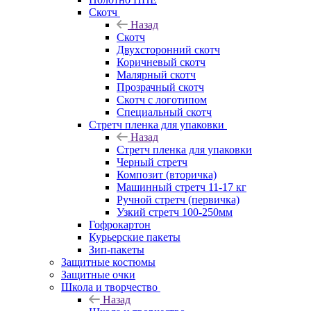
Скотч
Назад
Скотч
Двухсторонний скотч
Коричневый скотч
Малярный скотч
Прозрачный скотч
Скотч с логотипом
Специальный скотч
Стретч пленка для упаковки
Назад
Стретч пленка для упаковки
Черный стретч
Композит (вторичка)
Машинный стретч 11-17 кг
Ручной стретч (первичка)
Узкий стретч 100-250мм
Гофрокартон
Курьерские пакеты
Зип-пакеты
Защитные костюмы
Защитные очки
Школа и творчество
Назад