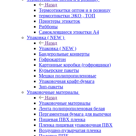
Назад
Термоэтикетки оптом и в розницу
термоэтикетки ЭКО , ТОП
Принтеры этикеток
Риббоны
Самоклеящиеся этикетки А4
Упаковка ( NEW )
Назад
Упаковка ( NEW )
Бандерольные конверты
Гофрокартон
Картонные коробки (гофроящики)
Курьерские пакеты
Мешки полипропиленовые
Упаковочная крафт-бумага
Зип-пакеты
Упаковочные материалы
Назад
Упаковочные материалы
Лента полипропиленовая белая
Пергаментная бумага для выпечки
Пищевая ПВХ пленка
Пленка пищевая упаковочная ПВХ
Воздушно-пузырчатая пленка
Полотно ППЕ