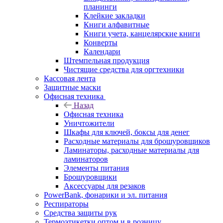
планинги
Клейкие закладки
Книги алфавитные
Книги учета, канцелярские книги
Конверты
Календари
Штемпельная продукция
Чистящие средства для оргтехники
Кассовая лента
Защитные маски
Офисная техника
Назад
Офисная техника
Уничтожители
Шкафы для ключей, боксы для денег
Расходные материалы для брошуровщиков
Ламинаторы, расходные материалы для
ламинаторов
Элементы питания
Брошуровщики
Аксессуары для резаков
PowerBank, фонарики и эл. питания
Респираторы
Средства защиты рук
Термоэтикетки оптом и в розницу