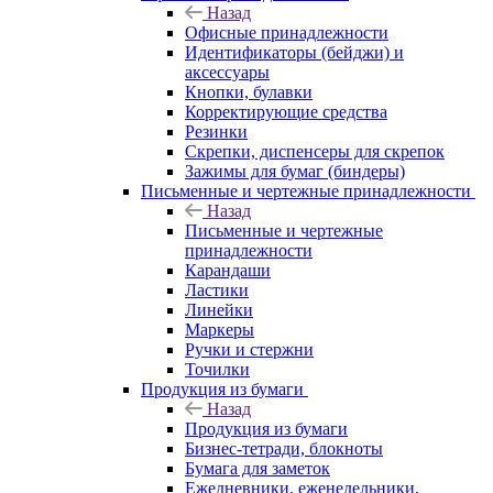
Назад
Офисные принадлежности
Идентификаторы (бейджи) и
аксессуары
Кнопки, булавки
Корректирующие средства
Резинки
Скрепки, диспенсеры для скрепок
Зажимы для бумаг (биндеры)
Письменные и чертежные принадлежности
Назад
Письменные и чертежные
принадлежности
Карандаши
Ластики
Линейки
Маркеры
Ручки и стержни
Точилки
Продукция из бумаги
Назад
Продукция из бумаги
Бизнес-тетради, блокноты
Бумага для заметок
Ежедневники, еженедельники,