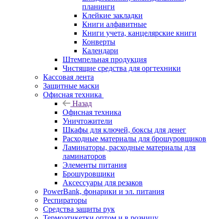
планинги
Клейкие закладки
Книги алфавитные
Книги учета, канцелярские книги
Конверты
Календари
Штемпельная продукция
Чистящие средства для оргтехники
Кассовая лента
Защитные маски
Офисная техника
Назад
Офисная техника
Уничтожители
Шкафы для ключей, боксы для денег
Расходные материалы для брошуровщиков
Ламинаторы, расходные материалы для
ламинаторов
Элементы питания
Брошуровщики
Аксессуары для резаков
PowerBank, фонарики и эл. питания
Респираторы
Средства защиты рук
Термоэтикетки оптом и в розницу