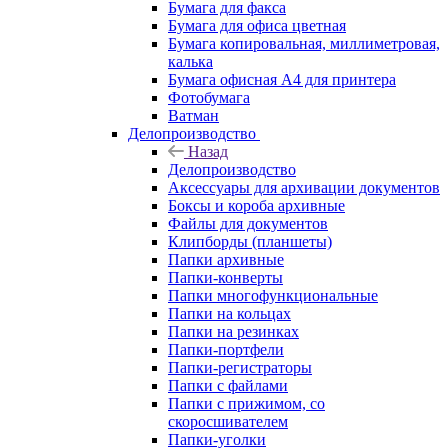
Бумага для факса
Бумага для офиса цветная
Бумага копировальная, миллиметровая,
калька
Бумага офисная А4 для принтера
Фотобумага
Ватман
Делопроизводство
Назад
Делопроизводство
Аксессуары для архивации документов
Боксы и короба архивные
Файлы для документов
Клипборды (планшеты)
Папки архивные
Папки-конверты
Папки многофункциональные
Папки на кольцах
Папки на резинках
Папки-портфели
Папки-регистраторы
Папки с файлами
Папки с прижимом, со
скоросшивателем
Папки-уголки