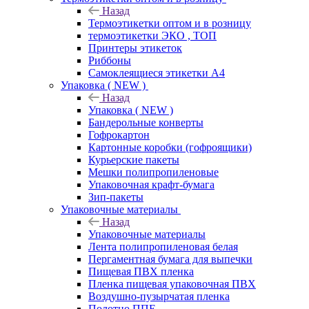
Назад
Термоэтикетки оптом и в розницу
термоэтикетки ЭКО , ТОП
Принтеры этикеток
Риббоны
Самоклеящиеся этикетки А4
Упаковка ( NEW )
Назад
Упаковка ( NEW )
Бандерольные конверты
Гофрокартон
Картонные коробки (гофроящики)
Курьерские пакеты
Мешки полипропиленовые
Упаковочная крафт-бумага
Зип-пакеты
Упаковочные материалы
Назад
Упаковочные материалы
Лента полипропиленовая белая
Пергаментная бумага для выпечки
Пищевая ПВХ пленка
Пленка пищевая упаковочная ПВХ
Воздушно-пузырчатая пленка
Полотно ППЕ