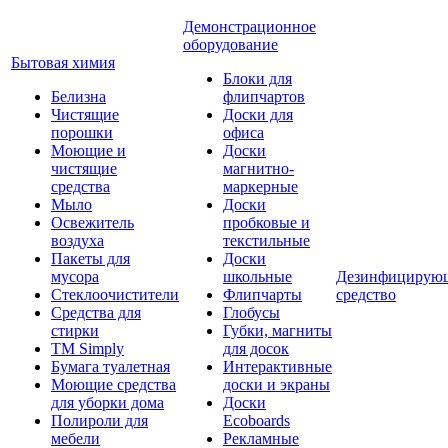
Демонстрационное
оборудование
Бытовая химия
Блоки для
Белизна
флипчартов
Чистящие
Доски для
порошки
офиса
Моющие и
Доски
чистящие
магнитно-
средства
маркерные
Мыло
Доски
Освежитель
пробковые и
воздуха
текстильные
Пакеты для
Доски
мусора
школьные
Дезинфицирую
Стеклоочистители
Флипчарты
средство
Средства для
Глобусы
стирки
Губки, магниты
TM Simply
для досок
Бумага туалетная
Интерактивные
Моющие средства
доски и экраны
для уборки дома
Доски
Полироли для
Ecoboards
мебели
Рекламные