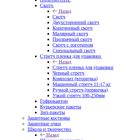
Скотч
Назад
Скотч
Двухсторонний скотч
Коричневый скотч
Малярный скотч
Прозрачный скотч
Скотч с логотипом
Специальный скотч
Стретч пленка для упаковки
Назад
Стретч пленка для упаковки
Черный стретч
Композит (вторичка)
Машинный стретч 11-17 кг
Ручной стретч (первичка)
Узкий стретч 100-250мм
Гофрокартон
Курьерские пакеты
Зип-пакеты
Защитные костюмы
Защитные очки
Школа и творчество
Назад