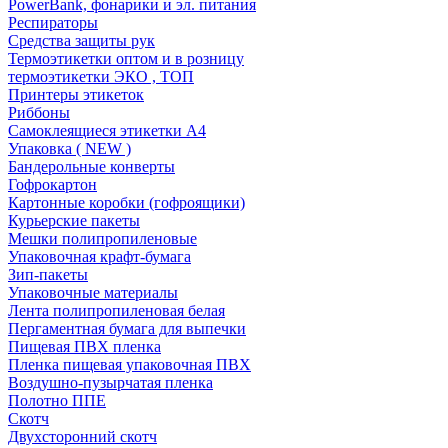
PowerBank, фонарики и эл. питания
Респираторы
Средства защиты рук
Термоэтикетки оптом и в розницу
термоэтикетки ЭКО , ТОП
Принтеры этикеток
Риббоны
Самоклеящиеся этикетки А4
Упаковка ( NEW )
Бандерольные конверты
Гофрокартон
Картонные коробки (гофроящики)
Курьерские пакеты
Мешки полипропиленовые
Упаковочная крафт-бумага
Зип-пакеты
Упаковочные материалы
Лента полипропиленовая белая
Пергаментная бумага для выпечки
Пищевая ПВХ пленка
Пленка пищевая упаковочная ПВХ
Воздушно-пузырчатая пленка
Полотно ППЕ
Скотч
Двухсторонний скотч