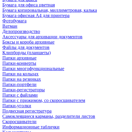
Бумага для офиса цветная
Бумага копировальная, миллиметровая, калька
Бумага офисная А4 для принтера
Фотобумага
Ватман
Делопроизводство
Аксессуары для архивации документов
Боксы и короба архивные
Файлы для документов
Клипборды (планшеты)
Папки архивные
Папки-конверты
Папки многофункциональные
Папки на кольцах
Папки на резинках
Папки-портфели
Папки-регистраторы
Папки с файлами
Папки с прижимом, со скоросшивателем
Папки-уголки
Подвесная регистратура
Самоклеящиеся карманы, разделители листов
Скоросшиватели
Информационные таблички