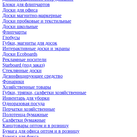
Блоки для флипчартов
Доски для офиса
Доски магнитно-маркерные
Доски пробковые и текстильные
Доски школьные
Флипчарты
Глобусы
Губки, магниты для досок
Интерактивные доски и экраны
Доски Ecoboards
Рекламные носители
Starboard (под заказ)
Стеклянные доски
Дезинфицирующее средство
Фонарики
Хозяйственные товары
Губки, тряпки, салфетки хозяйственные
Инвентарь для уборки
Одноразовая посуда
Перчатки хозяйственные
Полотенца бумажные
Салфетки бумажные
Канцтовары оптом и в розницу
Бумага для офиса оптом и в розницу
Бумага для факса