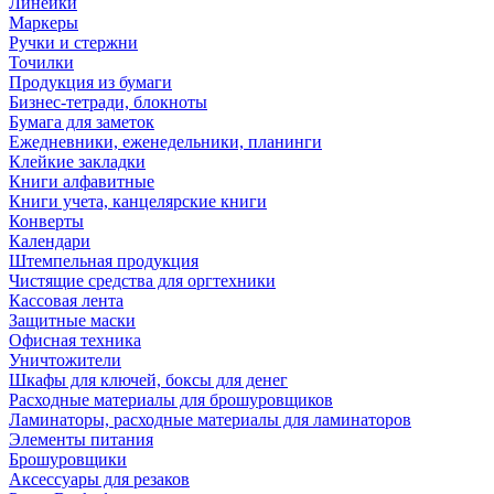
Линейки
Маркеры
Ручки и стержни
Точилки
Продукция из бумаги
Бизнес-тетради, блокноты
Бумага для заметок
Ежедневники, еженедельники, планинги
Клейкие закладки
Книги алфавитные
Книги учета, канцелярские книги
Конверты
Календари
Штемпельная продукция
Чистящие средства для оргтехники
Кассовая лента
Защитные маски
Офисная техника
Уничтожители
Шкафы для ключей, боксы для денег
Расходные материалы для брошуровщиков
Ламинаторы, расходные материалы для ламинаторов
Элементы питания
Брошуровщики
Аксессуары для резаков