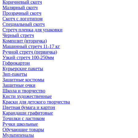
Коричневый скотч
Малярный скотч
Прозрачный скотч
Скотч с логотипом
Специальный скотч
Стретч пленка для упаковки
Черный стретч
Композит (вторичка)
Машинный стретч 11-17 кг
Ручной стретч (первичка)
Узкий стретч 100-250мм
Гофрокартон
Курьерские пакеты
Зип-пакеты
Защитные костюмы
Защитные очки
Школа и творчество
Кисти художественные
Краски для детского творчества
Цветная бумага и картон
Карандаши графитовые
Точилки с ластиком
Ручки школьные
Обучающие товары
Мультипеналы