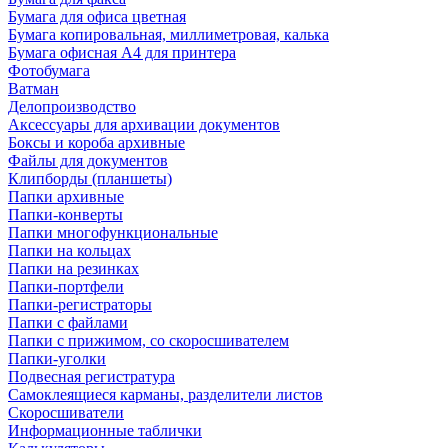
Бумага для офиса цветная
Бумага копировальная, миллиметровая, калька
Бумага офисная А4 для принтера
Фотобумага
Ватман
Делопроизводство
Аксессуары для архивации документов
Боксы и короба архивные
Файлы для документов
Клипборды (планшеты)
Папки архивные
Папки-конверты
Папки многофункциональные
Папки на кольцах
Папки на резинках
Папки-портфели
Папки-регистраторы
Папки с файлами
Папки с прижимом, со скоросшивателем
Папки-уголки
Подвесная регистратура
Самоклеящиеся карманы, разделители листов
Скоросшиватели
Информационные таблички