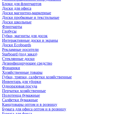
Блоки для флипчартов
Доски для офиса
Доски магнитно-маркерные
Доски пробковые и текстильные
Доски школьные
Флипчарты
Глобусы
Губки, магниты для досок
Интерактивные доски и экраны
Доски Ecoboards
Рекламные носители
Starboard (под заказ)
Стеклянные доски
Дезинфицирующее средство
Фонарики
Хозяйственные товары
Губки, тряпки, салфетки хозяйственные
Инвентарь для уборки
Одноразовая посуда
Перчатки хозяйственные
Полотенца бумажные
Салфетки бумажные
Канцтовары оптом и в розницу
Бумага для офиса оптом и в розницу
Бумага для факса