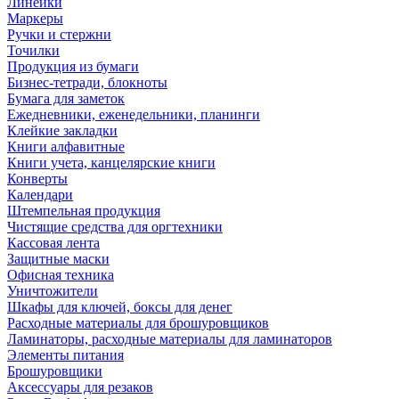
Линейки
Маркеры
Ручки и стержни
Точилки
Продукция из бумаги
Бизнес-тетради, блокноты
Бумага для заметок
Ежедневники, еженедельники, планинги
Клейкие закладки
Книги алфавитные
Книги учета, канцелярские книги
Конверты
Календари
Штемпельная продукция
Чистящие средства для оргтехники
Кассовая лента
Защитные маски
Офисная техника
Уничтожители
Шкафы для ключей, боксы для денег
Расходные материалы для брошуровщиков
Ламинаторы, расходные материалы для ламинаторов
Элементы питания
Брошуровщики
Аксессуары для резаков