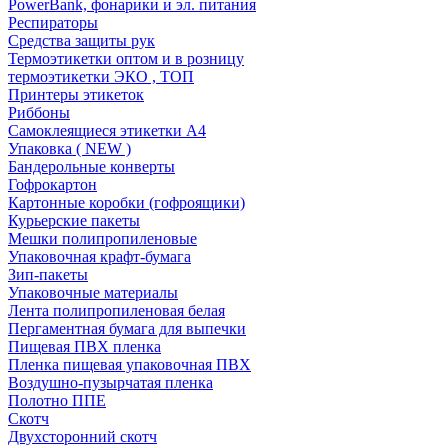
PowerBank, фонарики и эл. питания
Респираторы
Средства защиты рук
Термоэтикетки оптом и в розницу
термоэтикетки ЭКО , ТОП
Принтеры этикеток
Риббоны
Самоклеящиеся этикетки А4
Упаковка ( NEW )
Бандерольные конверты
Гофрокартон
Картонные коробки (гофроящики)
Курьерские пакеты
Мешки полипропиленовые
Упаковочная крафт-бумага
Зип-пакеты
Упаковочные материалы
Лента полипропиленовая белая
Пергаментная бумага для выпечки
Пищевая ПВХ пленка
Пленка пищевая упаковочная ПВХ
Воздушно-пузырчатая пленка
Полотно ППЕ
Скотч
Двухсторонний скотч