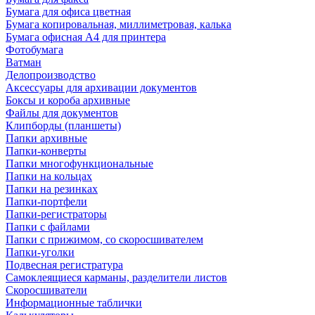
Бумага для офиса цветная
Бумага копировальная, миллиметровая, калька
Бумага офисная А4 для принтера
Фотобумага
Ватман
Делопроизводство
Аксессуары для архивации документов
Боксы и короба архивные
Файлы для документов
Клипборды (планшеты)
Папки архивные
Папки-конверты
Папки многофункциональные
Папки на кольцах
Папки на резинках
Папки-портфели
Папки-регистраторы
Папки с файлами
Папки с прижимом, со скоросшивателем
Папки-уголки
Подвесная регистратура
Самоклеящиеся карманы, разделители листов
Скоросшиватели
Информационные таблички