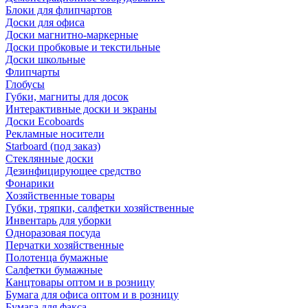
Блоки для флипчартов
Доски для офиса
Доски магнитно-маркерные
Доски пробковые и текстильные
Доски школьные
Флипчарты
Глобусы
Губки, магниты для досок
Интерактивные доски и экраны
Доски Ecoboards
Рекламные носители
Starboard (под заказ)
Стеклянные доски
Дезинфицирующее средство
Фонарики
Хозяйственные товары
Губки, тряпки, салфетки хозяйственные
Инвентарь для уборки
Одноразовая посуда
Перчатки хозяйственные
Полотенца бумажные
Салфетки бумажные
Канцтовары оптом и в розницу
Бумага для офиса оптом и в розницу
Бумага для факса