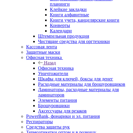
планинги
Клейкие закладки
Книги алфавитные
Книги учета, канцелярские книги
Конверты
Календари
Штемпельная продукция
Чистящие средства для оргтехники
Кассовая лента
Защитные маски
Офисная техника
Назад
Офисная техника
Уничтожители
Шкафы для ключей, боксы для денег
Расходные материалы для брошуровщиков
Ламинаторы, расходные материалы для
ламинаторов
Элементы питания
Брошуровщики
Аксессуары для резаков
PowerBank, фонарики и эл. питания
Респираторы
Средства защиты рук
Термоэтикетки оптом и в розницу