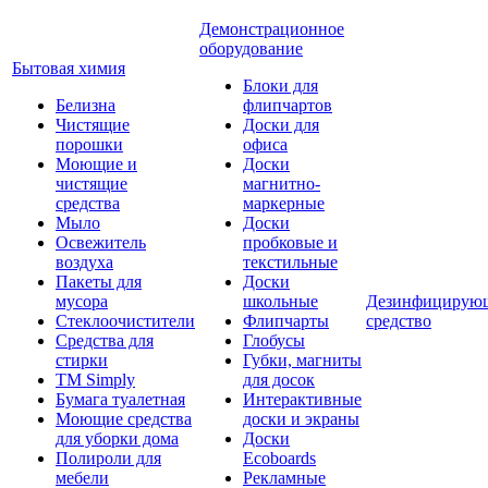
Демонстрационное
оборудование
Бытовая химия
Блоки для
Белизна
флипчартов
Чистящие
Доски для
порошки
офиса
Моющие и
Доски
чистящие
магнитно-
средства
маркерные
Мыло
Доски
Освежитель
пробковые и
воздуха
текстильные
Пакеты для
Доски
мусора
школьные
Дезинфицирую
Стеклоочистители
Флипчарты
средство
Средства для
Глобусы
стирки
Губки, магниты
TM Simply
для досок
Бумага туалетная
Интерактивные
Моющие средства
доски и экраны
для уборки дома
Доски
Полироли для
Ecoboards
мебели
Рекламные