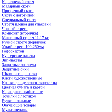
Коричневый скотч
Малярный скотч
Прозрачный скотч
Скотч с логотипом
Специальный скотч
Стретч пленка для упаковки
Черный стретч
Композит (вторичка)
Машинный стретч 11-17 кг
Ручной стретч (первичка)
Узкий стретч 100-250мм
Гофрокартон
Курьерские пакеты
Зип-пакеты
Защитные костюмы
Защитные очки
Школа и творчество
Кисти художественные
Краски для детского творчества
Цветная бумага и картон
Карандаши графитовые
Точилки с ластиком
Ручки школьные
Обучающие товары
Мультипеналы