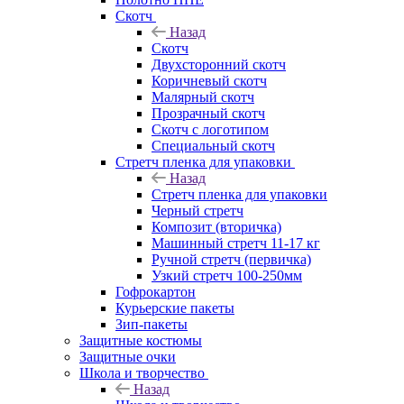
Скотч
Назад
Скотч
Двухсторонний скотч
Коричневый скотч
Малярный скотч
Прозрачный скотч
Скотч с логотипом
Специальный скотч
Стретч пленка для упаковки
Назад
Стретч пленка для упаковки
Черный стретч
Композит (вторичка)
Машинный стретч 11-17 кг
Ручной стретч (первичка)
Узкий стретч 100-250мм
Гофрокартон
Курьерские пакеты
Зип-пакеты
Защитные костюмы
Защитные очки
Школа и творчество
Назад