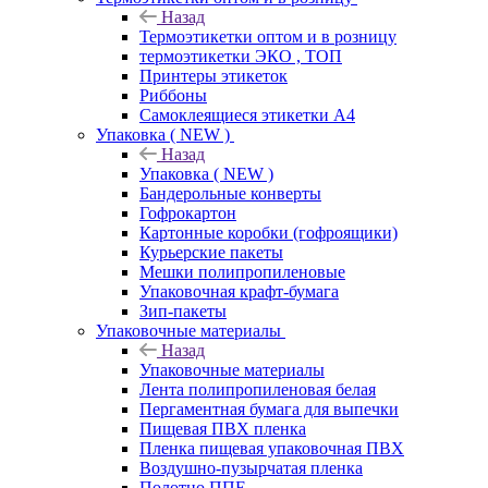
Назад
Термоэтикетки оптом и в розницу
термоэтикетки ЭКО , ТОП
Принтеры этикеток
Риббоны
Самоклеящиеся этикетки А4
Упаковка ( NEW )
Назад
Упаковка ( NEW )
Бандерольные конверты
Гофрокартон
Картонные коробки (гофроящики)
Курьерские пакеты
Мешки полипропиленовые
Упаковочная крафт-бумага
Зип-пакеты
Упаковочные материалы
Назад
Упаковочные материалы
Лента полипропиленовая белая
Пергаментная бумага для выпечки
Пищевая ПВХ пленка
Пленка пищевая упаковочная ПВХ
Воздушно-пузырчатая пленка
Полотно ППЕ