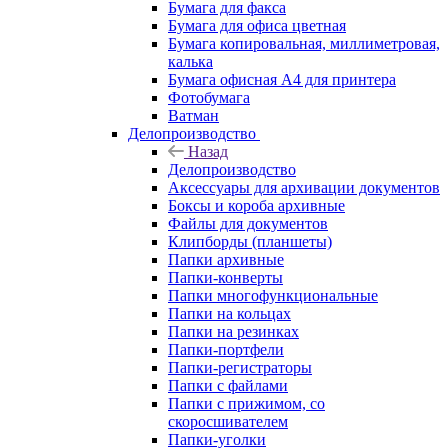
Бумага для факса
Бумага для офиса цветная
Бумага копировальная, миллиметровая,
калька
Бумага офисная А4 для принтера
Фотобумага
Ватман
Делопроизводство
Назад
Делопроизводство
Аксессуары для архивации документов
Боксы и короба архивные
Файлы для документов
Клипборды (планшеты)
Папки архивные
Папки-конверты
Папки многофункциональные
Папки на кольцах
Папки на резинках
Папки-портфели
Папки-регистраторы
Папки с файлами
Папки с прижимом, со
скоросшивателем
Папки-уголки