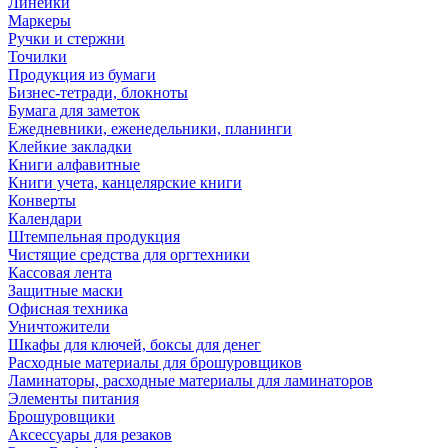
Линейки
Маркеры
Ручки и стержни
Точилки
Продукция из бумаги
Бизнес-тетради, блокноты
Бумага для заметок
Ежедневники, еженедельники, планинги
Клейкие закладки
Книги алфавитные
Книги учета, канцелярские книги
Конверты
Календари
Штемпельная продукция
Чистящие средства для оргтехники
Кассовая лента
Защитные маски
Офисная техника
Уничтожители
Шкафы для ключей, боксы для денег
Расходные материалы для брошуровщиков
Ламинаторы, расходные материалы для ламинаторов
Элементы питания
Брошуровщики
Аксессуары для резаков