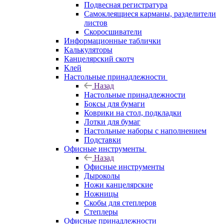
Подвесная регистратура
Самоклеящиеся карманы, разделители
листов
Скоросшиватели
Информационные таблички
Калькуляторы
Канцелярский скотч
Клей
Настольные принадлежности
Назад
Настольные принадлежности
Боксы для бумаги
Коврики на стол, подкладки
Лотки для бумаг
Настольные наборы с наполнением
Подставки
Офисные инструменты
Назад
Офисные инструменты
Дыроколы
Ножи канцелярские
Ножницы
Скобы для степлеров
Степлеры
Офисные принадлежности