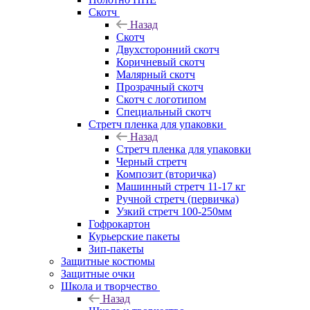
Скотч
Назад
Скотч
Двухсторонний скотч
Коричневый скотч
Малярный скотч
Прозрачный скотч
Скотч с логотипом
Специальный скотч
Стретч пленка для упаковки
Назад
Стретч пленка для упаковки
Черный стретч
Композит (вторичка)
Машинный стретч 11-17 кг
Ручной стретч (первичка)
Узкий стретч 100-250мм
Гофрокартон
Курьерские пакеты
Зип-пакеты
Защитные костюмы
Защитные очки
Школа и творчество
Назад