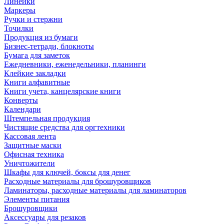
Линейки
Маркеры
Ручки и стержни
Точилки
Продукция из бумаги
Бизнес-тетради, блокноты
Бумага для заметок
Ежедневники, еженедельники, планинги
Клейкие закладки
Книги алфавитные
Книги учета, канцелярские книги
Конверты
Календари
Штемпельная продукция
Чистящие средства для оргтехники
Кассовая лента
Защитные маски
Офисная техника
Уничтожители
Шкафы для ключей, боксы для денег
Расходные материалы для брошуровщиков
Ламинаторы, расходные материалы для ламинаторов
Элементы питания
Брошуровщики
Аксессуары для резаков