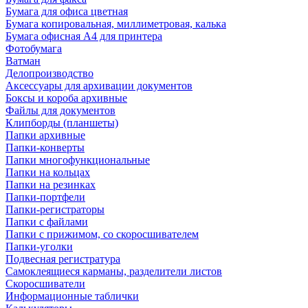
Бумага для офиса цветная
Бумага копировальная, миллиметровая, калька
Бумага офисная А4 для принтера
Фотобумага
Ватман
Делопроизводство
Аксессуары для архивации документов
Боксы и короба архивные
Файлы для документов
Клипборды (планшеты)
Папки архивные
Папки-конверты
Папки многофункциональные
Папки на кольцах
Папки на резинках
Папки-портфели
Папки-регистраторы
Папки с файлами
Папки с прижимом, со скоросшивателем
Папки-уголки
Подвесная регистратура
Самоклеящиеся карманы, разделители листов
Скоросшиватели
Информационные таблички