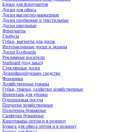
Блоки для флипчартов
Доски для офиса
Доски магнитно-маркерные
Доски пробковые и текстильные
Доски школьные
Флипчарты
Глобусы
Губки, магниты для досок
Интерактивные доски и экраны
Доски Ecoboards
Рекламные носители
Starboard (под заказ)
Стеклянные доски
Дезинфицирующее средство
Фонарики
Хозяйственные товары
Губки, тряпки, салфетки хозяйственные
Инвентарь для уборки
Одноразовая посуда
Перчатки хозяйственные
Полотенца бумажные
Салфетки бумажные
Канцтовары оптом и в розницу
Бумага для офиса оптом и в розницу
Бумага для факса