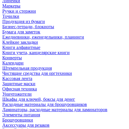
Линейки
Маркеры
Ручки и стержни
Точилки
Продукция из бумаги
Бизнес-тетради, блокноты
Бумага для заметок
Ежедневники, еженедельники, планинги
Клейкие закладки
Книги алфавитные
Книги учета, канцелярские книги
Конверты
Календари
Штемпельная продукция
Чистящие средства для оргтехники
Кассовая лента
Защитные маски
Офисная техника
Уничтожители
Шкафы для ключей, боксы для денег
Расходные материалы для брошуровщиков
Ламинаторы, расходные материалы для ламинаторов
Элементы питания
Брошуровщики
Аксессуары для резаков