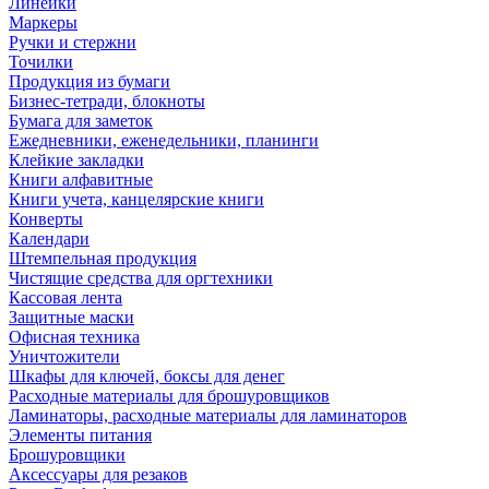
Линейки
Маркеры
Ручки и стержни
Точилки
Продукция из бумаги
Бизнес-тетради, блокноты
Бумага для заметок
Ежедневники, еженедельники, планинги
Клейкие закладки
Книги алфавитные
Книги учета, канцелярские книги
Конверты
Календари
Штемпельная продукция
Чистящие средства для оргтехники
Кассовая лента
Защитные маски
Офисная техника
Уничтожители
Шкафы для ключей, боксы для денег
Расходные материалы для брошуровщиков
Ламинаторы, расходные материалы для ламинаторов
Элементы питания
Брошуровщики
Аксессуары для резаков