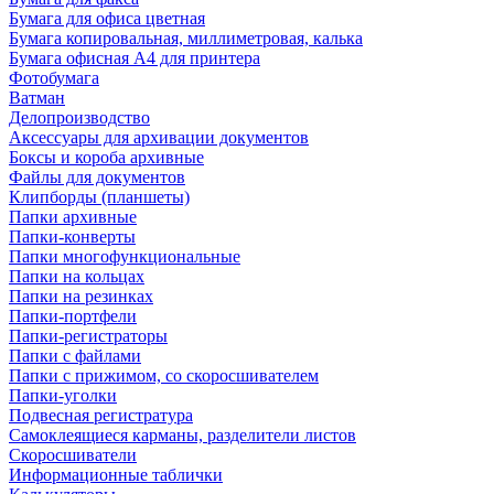
Бумага для офиса цветная
Бумага копировальная, миллиметровая, калька
Бумага офисная А4 для принтера
Фотобумага
Ватман
Делопроизводство
Аксессуары для архивации документов
Боксы и короба архивные
Файлы для документов
Клипборды (планшеты)
Папки архивные
Папки-конверты
Папки многофункциональные
Папки на кольцах
Папки на резинках
Папки-портфели
Папки-регистраторы
Папки с файлами
Папки с прижимом, со скоросшивателем
Папки-уголки
Подвесная регистратура
Самоклеящиеся карманы, разделители листов
Скоросшиватели
Информационные таблички