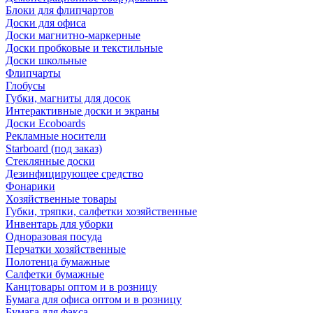
Блоки для флипчартов
Доски для офиса
Доски магнитно-маркерные
Доски пробковые и текстильные
Доски школьные
Флипчарты
Глобусы
Губки, магниты для досок
Интерактивные доски и экраны
Доски Ecoboards
Рекламные носители
Starboard (под заказ)
Стеклянные доски
Дезинфицирующее средство
Фонарики
Хозяйственные товары
Губки, тряпки, салфетки хозяйственные
Инвентарь для уборки
Одноразовая посуда
Перчатки хозяйственные
Полотенца бумажные
Салфетки бумажные
Канцтовары оптом и в розницу
Бумага для офиса оптом и в розницу
Бумага для факса