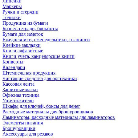
Линейки
Маркеры
Ручки и стержни
Точилки
Продукция из бумаги
Бизнес-тетради, блокноты
Бумага для заметок
Ежедневники, еженедельники, планинги
Клейкие закладки
Книги алфавитные
Книги учета, канцелярские книги
Конверты
Календари
Штемпельная продукция
Чистящие средства для оргтехники
Кассовая лента
Защитные маски
Офисная техника
Уничтожители
Шкафы для ключей, боксы для денег
Расходные материалы для брошуровщиков
Ламинаторы, расходные материалы для ламинаторов
Элементы питания
Брошуровщики
Аксессуары для резаков