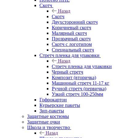
Скотч
Назад
Скотч
Двухсторонний скотч
Коричневый скотч
Малярный скотч
Прозрачный скотч
Скотч с логотипом
Специальный скотч
Стретч пленка для упаковки
Назад
Стретч пленка для упаковки
Черный стретч
Композит (вторичка)
Машинный стретч 11-17 кг
Ручной стретч (первичка)
Узкий стретч 100-250мм
Гофрокартон
Курьерские пакеты
Зип-пакеты
Защитные костюмы
Защитные очки
Школа и творчество
Назад