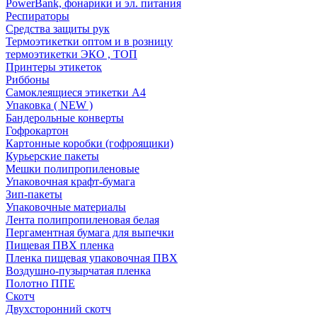
PowerBank, фонарики и эл. питания
Респираторы
Средства защиты рук
Термоэтикетки оптом и в розницу
термоэтикетки ЭКО , ТОП
Принтеры этикеток
Риббоны
Самоклеящиеся этикетки А4
Упаковка ( NEW )
Бандерольные конверты
Гофрокартон
Картонные коробки (гофроящики)
Курьерские пакеты
Мешки полипропиленовые
Упаковочная крафт-бумага
Зип-пакеты
Упаковочные материалы
Лента полипропиленовая белая
Пергаментная бумага для выпечки
Пищевая ПВХ пленка
Пленка пищевая упаковочная ПВХ
Воздушно-пузырчатая пленка
Полотно ППЕ
Скотч
Двухсторонний скотч