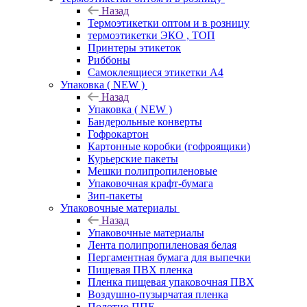
Назад
Термоэтикетки оптом и в розницу
термоэтикетки ЭКО , ТОП
Принтеры этикеток
Риббоны
Самоклеящиеся этикетки А4
Упаковка ( NEW )
Назад
Упаковка ( NEW )
Бандерольные конверты
Гофрокартон
Картонные коробки (гофроящики)
Курьерские пакеты
Мешки полипропиленовые
Упаковочная крафт-бумага
Зип-пакеты
Упаковочные материалы
Назад
Упаковочные материалы
Лента полипропиленовая белая
Пергаментная бумага для выпечки
Пищевая ПВХ пленка
Пленка пищевая упаковочная ПВХ
Воздушно-пузырчатая пленка
Полотно ППЕ