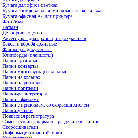
Бумага для офиса цветная
Бумага копировальная, миллиметровая, калька
Бумага офисная А4 для принтера
Фотобумага
Ватман
Делопроизводство
Аксессуары для архивации документов
Боксы и короба архивные
Файлы для документов
Клипборды (планшеты)
Папки архивные
Папки-конверты
Папки многофункциональные
Папки на кольцах
Папки на резинках
Папки-портфели
Папки-регистраторы
Папки с файлами
Папки с прижимом, со скоросшивателем
Папки-уголки
Подвесная регистратура
Самоклеящиеся карманы, разделители листов
Скоросшиватели
Информационные таблички