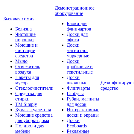
Демонстрационное
оборудование
Бытовая химия
Блоки для
Белизна
флипчартов
Чистящие
Доски для
порошки
офиса
Моющие и
Доски
чистящие
магнитно-
средства
маркерные
Мыло
Доски
Освежитель
пробковые и
воздуха
текстильные
Пакеты для
Доски
мусора
школьные
Дезинфицирую
Стеклоочистители
Флипчарты
средство
Средства для
Глобусы
стирки
Губки, магниты
TM Simply
для досок
Бумага туалетная
Интерактивные
Моющие средства
доски и экраны
для уборки дома
Доски
Полироли для
Ecoboards
мебели
Рекламные