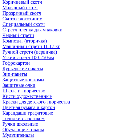
Коричневый скотч
Малярный скотч
Прозрачный скотч
Скотч с логотипом
Специальный скотч
Стретч пленка для упаковки
Черный стретч
Композит (вторичка)
Машинный стретч 11-17 кг
Ручной стретч (первичка)
Узкий стретч 100-250мм
Гофрокартон
Курьерские пакеты
Зип-пакеты
Защитные костюмы
Защитные очки
Школа и творчество
Кисти художественные
Краски для детского творчества
Цветная бумага и картон
Карандаши графитовые
Точилки с ластиком
Ручки школьные
Обучающие товары
Мультипеналы