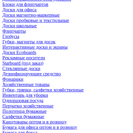
Блоки для флипчартов
Доски для офиса
Доски магнитно-маркерные
Доски пробковые и текстильные
Доски школьные
Флипчарты
Глобусы
Губки, магниты для досок
Интерактивные доски и экраны
Доски Ecoboards
Рекламные носители
Starboard (под заказ)
Стеклянные доски
Дезинфицирующее средство
Фонарики
Хозяйственные товары
Губки, тряпки, салфетки хозяйственные
Инвентарь для уборки
Одноразовая посуда
Перчатки хозяйственные
Полотенца бумажные
Салфетки бумажные
Канцтовары оптом и в розницу
Бумага для офиса оптом и в розницу
Бумага для факса