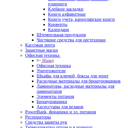
планинги
Клейкие закладки
Книги алфавитные
Книги учета, канцелярские книги
Конверты
Календари
Штемпельная продукция
Чистящие средства для оргтехники
Кассовая лента
Защитные маски
Офисная техника
Назад
Офисная техника
Уничтожители
Шкафы для ключей, боксы для денег
Расходные материалы для брошуровщиков
Ламинаторы, расходные материалы для
ламинаторов
Элементы питания
Брошуровщики
Аксессуары для резаков
PowerBank, фонарики и эл. питания
Респираторы
Средства защиты рук
Термоэтикетки оптом и в розницу