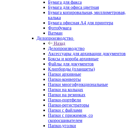
Бумага для факса
Бумага для офиса цветная
Бумага копировальная, миллиметровая,
калька
Бумага офисная А4 для принтера
Фотобумага
Ватман
Делопроизводство
Назад
Делопроизводство
Аксессуары для архивации документов
Боксы и короба архивные
Файлы для документов
Клипборды (планшеты)
Папки архивные
Папки-конверты
Папки многофункциональные
Папки на кольцах
Папки на резинках
Папки-портфели
Папки-регистраторы
Папки с файлами
Папки с прижимом, со
скоросшивателем
Папки-уголки