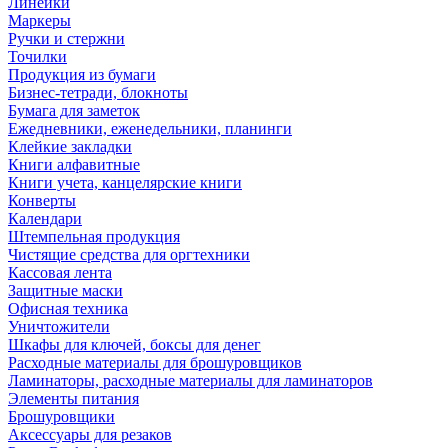
Линейки
Маркеры
Ручки и стержни
Точилки
Продукция из бумаги
Бизнес-тетради, блокноты
Бумага для заметок
Ежедневники, еженедельники, планинги
Клейкие закладки
Книги алфавитные
Книги учета, канцелярские книги
Конверты
Календари
Штемпельная продукция
Чистящие средства для оргтехники
Кассовая лента
Защитные маски
Офисная техника
Уничтожители
Шкафы для ключей, боксы для денег
Расходные материалы для брошуровщиков
Ламинаторы, расходные материалы для ламинаторов
Элементы питания
Брошуровщики
Аксессуары для резаков