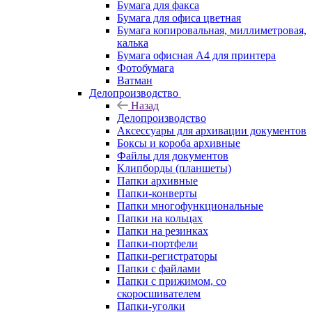
Бумага для факса
Бумага для офиса цветная
Бумага копировальная, миллиметровая,
калька
Бумага офисная А4 для принтера
Фотобумага
Ватман
Делопроизводство
Назад
Делопроизводство
Аксессуары для архивации документов
Боксы и короба архивные
Файлы для документов
Клипборды (планшеты)
Папки архивные
Папки-конверты
Папки многофункциональные
Папки на кольцах
Папки на резинках
Папки-портфели
Папки-регистраторы
Папки с файлами
Папки с прижимом, со
скоросшивателем
Папки-уголки