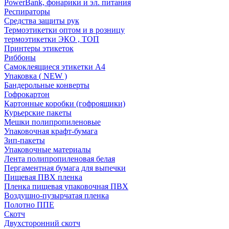
PowerBank, фонарики и эл. питания
Респираторы
Средства защиты рук
Термоэтикетки оптом и в розницу
термоэтикетки ЭКО , ТОП
Принтеры этикеток
Риббоны
Самоклеящиеся этикетки А4
Упаковка ( NEW )
Бандерольные конверты
Гофрокартон
Картонные коробки (гофроящики)
Курьерские пакеты
Мешки полипропиленовые
Упаковочная крафт-бумага
Зип-пакеты
Упаковочные материалы
Лента полипропиленовая белая
Пергаментная бумага для выпечки
Пищевая ПВХ пленка
Пленка пищевая упаковочная ПВХ
Воздушно-пузырчатая пленка
Полотно ППЕ
Скотч
Двухсторонний скотч