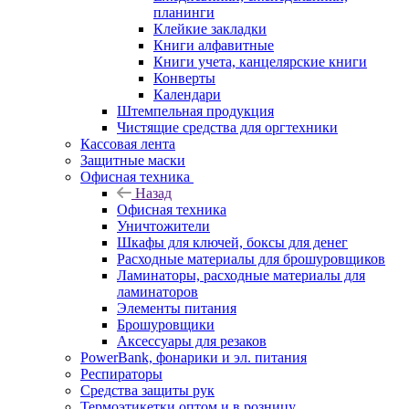
планинги
Клейкие закладки
Книги алфавитные
Книги учета, канцелярские книги
Конверты
Календари
Штемпельная продукция
Чистящие средства для оргтехники
Кассовая лента
Защитные маски
Офисная техника
Назад
Офисная техника
Уничтожители
Шкафы для ключей, боксы для денег
Расходные материалы для брошуровщиков
Ламинаторы, расходные материалы для
ламинаторов
Элементы питания
Брошуровщики
Аксессуары для резаков
PowerBank, фонарики и эл. питания
Респираторы
Средства защиты рук
Термоэтикетки оптом и в розницу