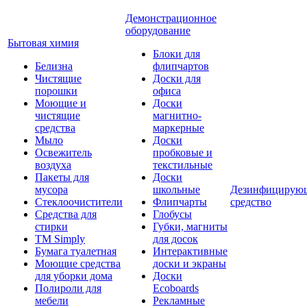
Демонстрационное
оборудование
Бытовая химия
Блоки для
Белизна
флипчартов
Чистящие
Доски для
порошки
офиса
Моющие и
Доски
чистящие
магнитно-
средства
маркерные
Мыло
Доски
Освежитель
пробковые и
воздуха
текстильные
Пакеты для
Доски
мусора
школьные
Дезинфицирую
Стеклоочистители
Флипчарты
средство
Средства для
Глобусы
стирки
Губки, магниты
TM Simply
для досок
Бумага туалетная
Интерактивные
Моющие средства
доски и экраны
для уборки дома
Доски
Полироли для
Ecoboards
мебели
Рекламные