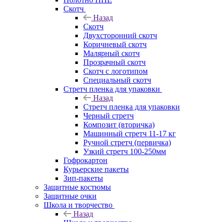
Скотч
Назад
Скотч
Двухсторонний скотч
Коричневый скотч
Малярный скотч
Прозрачный скотч
Скотч с логотипом
Специальный скотч
Стретч пленка для упаковки
Назад
Стретч пленка для упаковки
Черный стретч
Композит (вторичка)
Машинный стретч 11-17 кг
Ручной стретч (первичка)
Узкий стретч 100-250мм
Гофрокартон
Курьерские пакеты
Зип-пакеты
Защитные костюмы
Защитные очки
Школа и творчество
Назад