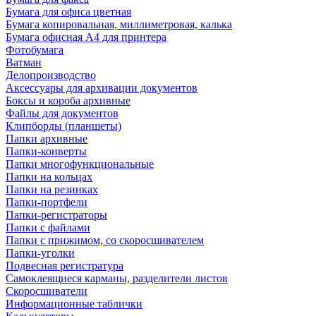
Бумага для офиса цветная
Бумага копировальная, миллиметровая, калька
Бумага офисная А4 для принтера
Фотобумага
Ватман
Делопроизводство
Аксессуары для архивации документов
Боксы и короба архивные
Файлы для документов
Клипборды (планшеты)
Папки архивные
Папки-конверты
Папки многофункциональные
Папки на кольцах
Папки на резинках
Папки-портфели
Папки-регистраторы
Папки с файлами
Папки с прижимом, со скоросшивателем
Папки-уголки
Подвесная регистратура
Самоклеящиеся карманы, разделители листов
Скоросшиватели
Информационные таблички