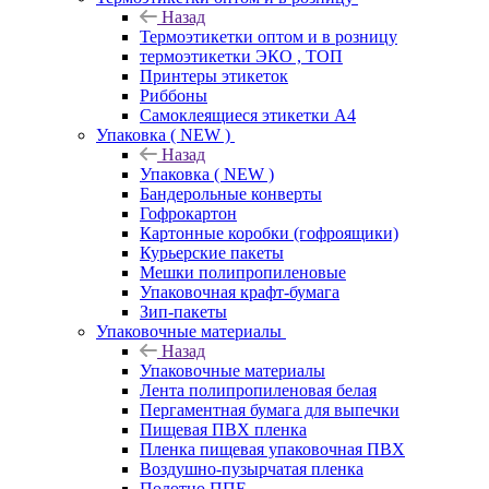
Назад
Термоэтикетки оптом и в розницу
термоэтикетки ЭКО , ТОП
Принтеры этикеток
Риббоны
Самоклеящиеся этикетки А4
Упаковка ( NEW )
Назад
Упаковка ( NEW )
Бандерольные конверты
Гофрокартон
Картонные коробки (гофроящики)
Курьерские пакеты
Мешки полипропиленовые
Упаковочная крафт-бумага
Зип-пакеты
Упаковочные материалы
Назад
Упаковочные материалы
Лента полипропиленовая белая
Пергаментная бумага для выпечки
Пищевая ПВХ пленка
Пленка пищевая упаковочная ПВХ
Воздушно-пузырчатая пленка
Полотно ППЕ