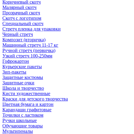
Коричневый скотч
Малярный скотч
Прозрачный скотч
Скотч с логотипом
Специальный скотч
Стретч пленка для упаковки
Черный стретч
Композит (вторичка)
Машинный стретч 11-17 кг
Ручной стретч (первичка)
Узкий стретч 100-250мм
Гофрокартон
Курьерские пакеты
Зип-пакеты
Защитные костюмы
Защитные очки
Школа и творчество
Кисти художественные
Краски для детского творчества
Цветная бумага и картон
Карандаши графитовые
Точилки с ластиком
Ручки школьные
Обучающие товары
Мультипеналы