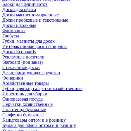
Блоки для флипчартов
Доски для офиса
Доски магнитно-маркерные
Доски пробковые и текстильные
Доски школьные
Флипчарты
Глобусы
Губки, магниты для досок
Интерактивные доски и экраны
Доски Ecoboards
Рекламные носители
Starboard (под заказ)
Стеклянные доски
Дезинфицирующее средство
Фонарики
Хозяйственные товары
Губки, тряпки, салфетки хозяйственные
Инвентарь для уборки
Одноразовая посуда
Перчатки хозяйственные
Полотенца бумажные
Салфетки бумажные
Канцтовары оптом и в розницу
Бумага для офиса оптом и в розницу
Бумага для факса