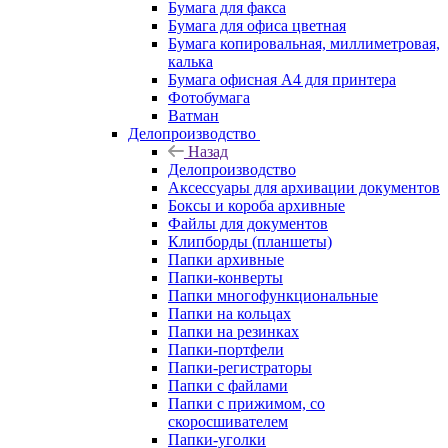
Бумага для факса
Бумага для офиса цветная
Бумага копировальная, миллиметровая,
калька
Бумага офисная А4 для принтера
Фотобумага
Ватман
Делопроизводство
Назад
Делопроизводство
Аксессуары для архивации документов
Боксы и короба архивные
Файлы для документов
Клипборды (планшеты)
Папки архивные
Папки-конверты
Папки многофункциональные
Папки на кольцах
Папки на резинках
Папки-портфели
Папки-регистраторы
Папки с файлами
Папки с прижимом, со
скоросшивателем
Папки-уголки