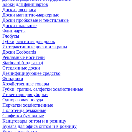
Блоки для флипчартов
Доски для офиса
Доски магнитно-маркерные
Доски пробковые и текстильные
Доски школьные
Флипчарты
Глобусы
Губки, магниты для досок
Интерактивные доски и экраны
Доски Ecoboards
Рекламные носители
Starboard (под заказ)
Стеклянные доски
Дезинфицирующее средство
Фонарики
Хозяйственные товары
Губки, тряпки, салфетки хозяйственные
Инвентарь для уборки
Одноразовая посуда
Перчатки хозяйственные
Полотенца бумажные
Салфетки бумажные
Канцтовары оптом и в розницу
Бумага для офиса оптом и в розницу
Бумага для факса