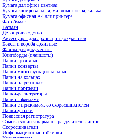
Бумага для офиса цветная
Бумага копировальная, миллиметровая, калька
Бумага офисная А4 для принтера
Фотобумага
Ватман
Делопроизводство
Аксессуары для архивации документов
Боксы и короба архивные
Файлы для документов
Клипборды (планшеты)
Папки архивные
Папки-конверты
Папки многофункциональные
Папки на кольцах
Папки на резинках
Папки-портфели
Папки-регистраторы
Папки с файлами
Папки с прижимом, со скоросшивателем
Папки-уголки
Подвесная регистратура
Самоклеящиеся карманы, разделители листов
Скоросшиватели
Информационные таблички