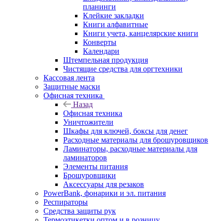
планинги
Клейкие закладки
Книги алфавитные
Книги учета, канцелярские книги
Конверты
Календари
Штемпельная продукция
Чистящие средства для оргтехники
Кассовая лента
Защитные маски
Офисная техника
Назад
Офисная техника
Уничтожители
Шкафы для ключей, боксы для денег
Расходные материалы для брошуровщиков
Ламинаторы, расходные материалы для
ламинаторов
Элементы питания
Брошуровщики
Аксессуары для резаков
PowerBank, фонарики и эл. питания
Респираторы
Средства защиты рук
Термоэтикетки оптом и в розницу