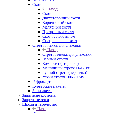
Скотч
Назад
Скотч
Двухсторонний скотч
Коричневый скотч
Малярный скотч
Прозрачный скотч
Скотч с логотипом
Специальный скотч
Стретч пленка для упаковки
Назад
Стретч пленка для упаковки
Черный стретч
Композит (вторичка)
Машинный стретч 11-17 кг
Ручной стретч (первичка)
Узкий стретч 100-250мм
Гофрокартон
Курьерские пакеты
Зип-пакеты
Защитные костюмы
Защитные очки
Школа и творчество
Назад