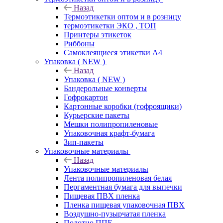
Назад
Термоэтикетки оптом и в розницу
термоэтикетки ЭКО , ТОП
Принтеры этикеток
Риббоны
Самоклеящиеся этикетки А4
Упаковка ( NEW )
Назад
Упаковка ( NEW )
Бандерольные конверты
Гофрокартон
Картонные коробки (гофроящики)
Курьерские пакеты
Мешки полипропиленовые
Упаковочная крафт-бумага
Зип-пакеты
Упаковочные материалы
Назад
Упаковочные материалы
Лента полипропиленовая белая
Пергаментная бумага для выпечки
Пищевая ПВХ пленка
Пленка пищевая упаковочная ПВХ
Воздушно-пузырчатая пленка
Полотно ППЕ