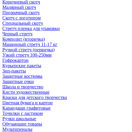
Коричневый скотч
Малярный скотч
Прозрачный скотч
Скотч с логотипом
Специальный скотч
Стретч пленка для упаковки
Черный стретч
Композит (вторичка)
Машинный стретч 11-17 кг
Ручной стретч (первичка)
Узкий стретч 100-250мм
Гофрокартон
Курьерские пакеты
Зип-пакеты
Защитные костюмы
Защитные очки
Школа и творчество
Кисти художественные
Краски для детского творчества
Цветная бумага и картон
Карандаши графитовые
Точилки с ластиком
Ручки школьные
Обучающие товары
Мультипеналы