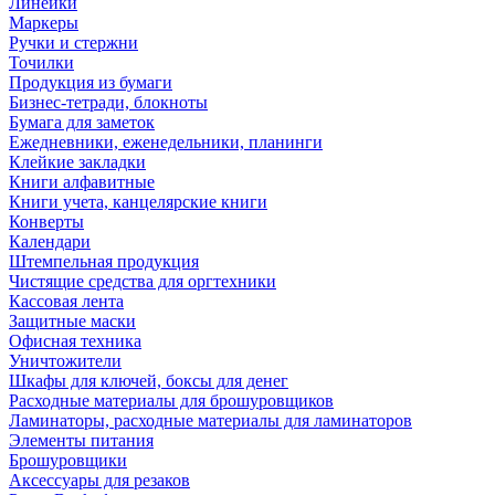
Линейки
Маркеры
Ручки и стержни
Точилки
Продукция из бумаги
Бизнес-тетради, блокноты
Бумага для заметок
Ежедневники, еженедельники, планинги
Клейкие закладки
Книги алфавитные
Книги учета, канцелярские книги
Конверты
Календари
Штемпельная продукция
Чистящие средства для оргтехники
Кассовая лента
Защитные маски
Офисная техника
Уничтожители
Шкафы для ключей, боксы для денег
Расходные материалы для брошуровщиков
Ламинаторы, расходные материалы для ламинаторов
Элементы питания
Брошуровщики
Аксессуары для резаков