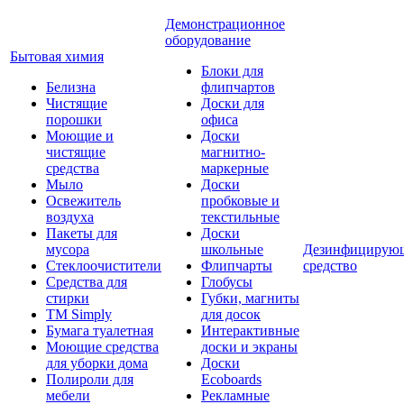
Демонстрационное
оборудование
Бытовая химия
Блоки для
Белизна
флипчартов
Чистящие
Доски для
порошки
офиса
Моющие и
Доски
чистящие
магнитно-
средства
маркерные
Мыло
Доски
Освежитель
пробковые и
воздуха
текстильные
Пакеты для
Доски
мусора
школьные
Дезинфицирую
Стеклоочистители
Флипчарты
средство
Средства для
Глобусы
стирки
Губки, магниты
TM Simply
для досок
Бумага туалетная
Интерактивные
Моющие средства
доски и экраны
для уборки дома
Доски
Полироли для
Ecoboards
мебели
Рекламные