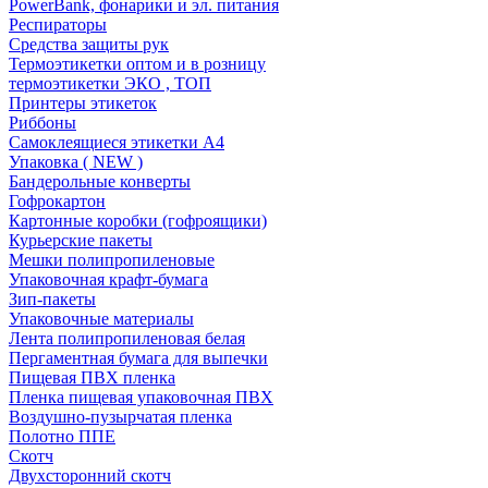
PowerBank, фонарики и эл. питания
Респираторы
Средства защиты рук
Термоэтикетки оптом и в розницу
термоэтикетки ЭКО , ТОП
Принтеры этикеток
Риббоны
Самоклеящиеся этикетки А4
Упаковка ( NEW )
Бандерольные конверты
Гофрокартон
Картонные коробки (гофроящики)
Курьерские пакеты
Мешки полипропиленовые
Упаковочная крафт-бумага
Зип-пакеты
Упаковочные материалы
Лента полипропиленовая белая
Пергаментная бумага для выпечки
Пищевая ПВХ пленка
Пленка пищевая упаковочная ПВХ
Воздушно-пузырчатая пленка
Полотно ППЕ
Скотч
Двухсторонний скотч