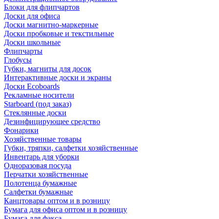
Блоки для флипчартов
Доски для офиса
Доски магнитно-маркерные
Доски пробковые и текстильные
Доски школьные
Флипчарты
Глобусы
Губки, магниты для досок
Интерактивные доски и экраны
Доски Ecoboards
Рекламные носители
Starboard (под заказ)
Стеклянные доски
Дезинфицирующее средство
Фонарики
Хозяйственные товары
Губки, тряпки, салфетки хозяйственные
Инвентарь для уборки
Одноразовая посуда
Перчатки хозяйственные
Полотенца бумажные
Салфетки бумажные
Канцтовары оптом и в розницу
Бумага для офиса оптом и в розницу
Бумага для факса