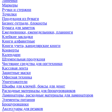
Линейки
Маркеры
Ручки и стержни
Точилки
Продукция из бумаги
Бизнес-тетради, блокноты
Бумага для заметок
Ежедневники, еженедельники, планинги
Клейкие закладки
Книги алфавитные
Книги учета, канцелярские книги
Конверты
Календари
Штемпельная продукция
Чистящие средства для оргтехники
Кассовая лента
Защитные маски
Офисная техника
Уничтожители
Шкафы для ключей, боксы для денег
Расходные материалы для брошуровщиков
Ламинаторы, расходные материалы для ламинаторов
Элементы питания
Брошуровщики
Аксессуары для резаков