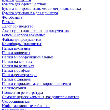
Бумага для офиса цветная
Бумага копировальная, миллиметровая, калька
Бумага офисная А4 для принтера
Фотобумага
Ватман
Делопроизводство
Аксессуары для архивации документов
Боксы и короба архивные
Файлы для документов
Клипборды (планшеты)
Папки архивные
Папки-конверты
Папки многофункциональные
Папки на кольцах
Папки на резинках
Папки-портфели
Папки-регистраторы
Папки с файлами
Папки с прижимом, со скоросшивателем
Папки-уголки
Подвесная регистратура
Самоклеящиеся карманы, разделители листов
Скоросшиватели
Информационные таблички