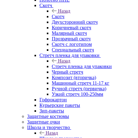
Скотч
Назад
Скотч
Двухсторонний скотч
Коричневый скотч
Малярный скотч
Прозрачный скотч
Скотч с логотипом
Специальный скотч
Стретч пленка для упаковки
Назад
Стретч пленка для упаковки
Черный стретч
Композит (вторичка)
Машинный стретч 11-17 кг
Ручной стретч (первичка)
Узкий стретч 100-250мм
Гофрокартон
Курьерские пакеты
Зип-пакеты
Защитные костюмы
Защитные очки
Школа и творчество
Назад