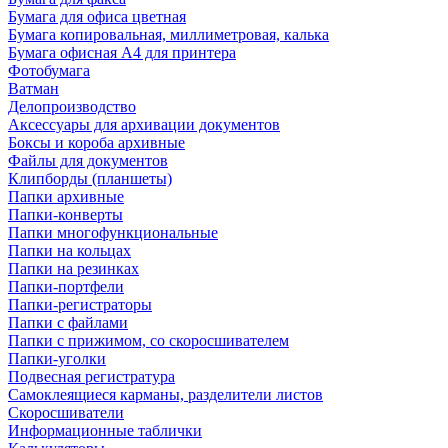
Бумага для офиса цветная
Бумага копировальная, миллиметровая, калька
Бумага офисная А4 для принтера
Фотобумага
Ватман
Делопроизводство
Аксессуары для архивации документов
Боксы и короба архивные
Файлы для документов
Клипборды (планшеты)
Папки архивные
Папки-конверты
Папки многофункциональные
Папки на кольцах
Папки на резинках
Папки-портфели
Папки-регистраторы
Папки с файлами
Папки с прижимом, со скоросшивателем
Папки-уголки
Подвесная регистратура
Самоклеящиеся карманы, разделители листов
Скоросшиватели
Информационные таблички