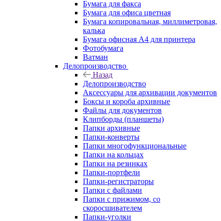
Бумага для факса
Бумага для офиса цветная
Бумага копировальная, миллиметровая,
калька
Бумага офисная А4 для принтера
Фотобумага
Ватман
Делопроизводство
Назад
Делопроизводство
Аксессуары для архивации документов
Боксы и короба архивные
Файлы для документов
Клипборды (планшеты)
Папки архивные
Папки-конверты
Папки многофункциональные
Папки на кольцах
Папки на резинках
Папки-портфели
Папки-регистраторы
Папки с файлами
Папки с прижимом, со
скоросшивателем
Папки-уголки