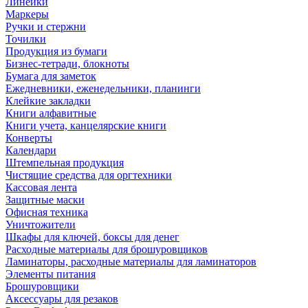
Линейки
Маркеры
Ручки и стержни
Точилки
Продукция из бумаги
Бизнес-тетради, блокноты
Бумага для заметок
Ежедневники, еженедельники, планинги
Клейкие закладки
Книги алфавитные
Книги учета, канцелярские книги
Конверты
Календари
Штемпельная продукция
Чистящие средства для оргтехники
Кассовая лента
Защитные маски
Офисная техника
Уничтожители
Шкафы для ключей, боксы для денег
Расходные материалы для брошуровщиков
Ламинаторы, расходные материалы для ламинаторов
Элементы питания
Брошуровщики
Аксессуары для резаков