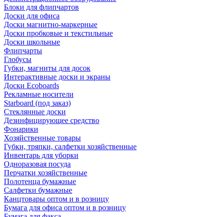
Блоки для флипчартов
Доски для офиса
Доски магнитно-маркерные
Доски пробковые и текстильные
Доски школьные
Флипчарты
Глобусы
Губки, магниты для досок
Интерактивные доски и экраны
Доски Ecoboards
Рекламные носители
Starboard (под заказ)
Стеклянные доски
Дезинфицирующее средство
Фонарики
Хозяйственные товары
Губки, тряпки, салфетки хозяйственные
Инвентарь для уборки
Одноразовая посуда
Перчатки хозяйственные
Полотенца бумажные
Салфетки бумажные
Канцтовары оптом и в розницу
Бумага для офиса оптом и в розницу
Бумага для факса