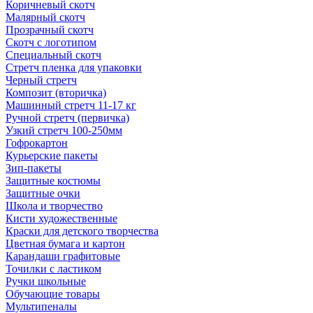
Коричневый скотч
Малярный скотч
Прозрачный скотч
Скотч с логотипом
Специальный скотч
Стретч пленка для упаковки
Черный стретч
Композит (вторичка)
Машинный стретч 11-17 кг
Ручной стретч (первичка)
Узкий стретч 100-250мм
Гофрокартон
Курьерские пакеты
Зип-пакеты
Защитные костюмы
Защитные очки
Школа и творчество
Кисти художественные
Краски для детского творчества
Цветная бумага и картон
Карандаши графитовые
Точилки с ластиком
Ручки школьные
Обучающие товары
Мультипеналы