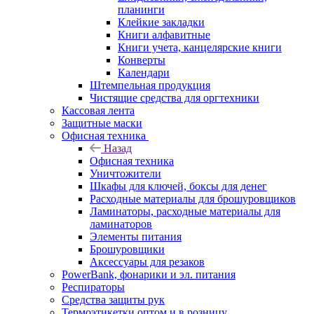
планинги
Клейкие закладки
Книги алфавитные
Книги учета, канцелярские книги
Конверты
Календари
Штемпельная продукция
Чистящие средства для оргтехники
Кассовая лента
Защитные маски
Офисная техника
Назад
Офисная техника
Уничтожители
Шкафы для ключей, боксы для денег
Расходные материалы для брошуровщиков
Ламинаторы, расходные материалы для
ламинаторов
Элементы питания
Брошуровщики
Аксессуары для резаков
PowerBank, фонарики и эл. питания
Респираторы
Средства защиты рук
Термоэтикетки оптом и в розницу