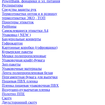
PowerBank, фонарики и эл. питания
Респираторы
Средства защиты рук
Термоэтикетки оптом и в розницу
термоэтикетки ЭКО , ТОП
Принтеры этикеток
Риббоны
Самоклеящиеся этикетки А4
Упаковка ( NEW )
Бандерольные конверты
Гофрокартон
Картонные коробки (гофроящики)
Курьерские пакеты
Мешки полипропиленовые
Упаковочная крафт-бумага
Зип-пакеты
Упаковочные материалы
Лента полипропиленовая белая
Пергаментная бумага для выпечки
Пищевая ПВХ пленка
Пленка пищевая упаковочная ПВХ
Воздушно-пузырчатая пленка
Полотно ППЕ
Скотч
Двухсторонний скотч