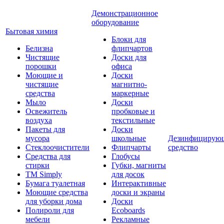
Демонстрационное
оборудование
Бытовая химия
Блоки для
Белизна
флипчартов
Чистящие
Доски для
порошки
офиса
Моющие и
Доски
чистящие
магнитно-
средства
маркерные
Мыло
Доски
Освежитель
пробковые и
воздуха
текстильные
Пакеты для
Доски
мусора
школьные
Дезинфицирую
Стеклоочистители
Флипчарты
средство
Средства для
Глобусы
стирки
Губки, магниты
TM Simply
для досок
Бумага туалетная
Интерактивные
Моющие средства
доски и экраны
для уборки дома
Доски
Полироли для
Ecoboards
мебели
Рекламные