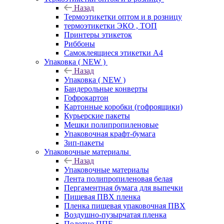
Назад
Термоэтикетки оптом и в розницу
термоэтикетки ЭКО , ТОП
Принтеры этикеток
Риббоны
Самоклеящиеся этикетки А4
Упаковка ( NEW )
Назад
Упаковка ( NEW )
Бандерольные конверты
Гофрокартон
Картонные коробки (гофроящики)
Курьерские пакеты
Мешки полипропиленовые
Упаковочная крафт-бумага
Зип-пакеты
Упаковочные материалы
Назад
Упаковочные материалы
Лента полипропиленовая белая
Пергаментная бумага для выпечки
Пищевая ПВХ пленка
Пленка пищевая упаковочная ПВХ
Воздушно-пузырчатая пленка
Полотно ППЕ