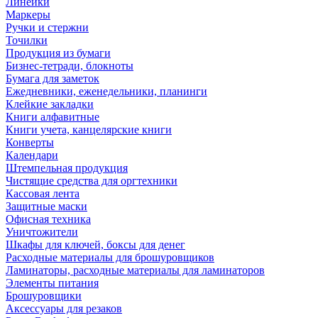
Линейки
Маркеры
Ручки и стержни
Точилки
Продукция из бумаги
Бизнес-тетради, блокноты
Бумага для заметок
Ежедневники, еженедельники, планинги
Клейкие закладки
Книги алфавитные
Книги учета, канцелярские книги
Конверты
Календари
Штемпельная продукция
Чистящие средства для оргтехники
Кассовая лента
Защитные маски
Офисная техника
Уничтожители
Шкафы для ключей, боксы для денег
Расходные материалы для брошуровщиков
Ламинаторы, расходные материалы для ламинаторов
Элементы питания
Брошуровщики
Аксессуары для резаков