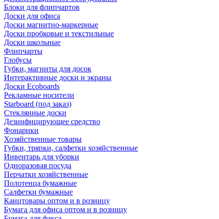
Блоки для флипчартов
Доски для офиса
Доски магнитно-маркерные
Доски пробковые и текстильные
Доски школьные
Флипчарты
Глобусы
Губки, магниты для досок
Интерактивные доски и экраны
Доски Ecoboards
Рекламные носители
Starboard (под заказ)
Стеклянные доски
Дезинфицирующее средство
Фонарики
Хозяйственные товары
Губки, тряпки, салфетки хозяйственные
Инвентарь для уборки
Одноразовая посуда
Перчатки хозяйственные
Полотенца бумажные
Салфетки бумажные
Канцтовары оптом и в розницу
Бумага для офиса оптом и в розницу
Бумага для факса