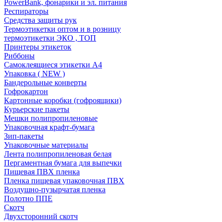
PowerBank, фонарики и эл. питания
Респираторы
Средства защиты рук
Термоэтикетки оптом и в розницу
термоэтикетки ЭКО , ТОП
Принтеры этикеток
Риббоны
Самоклеящиеся этикетки А4
Упаковка ( NEW )
Бандерольные конверты
Гофрокартон
Картонные коробки (гофроящики)
Курьерские пакеты
Мешки полипропиленовые
Упаковочная крафт-бумага
Зип-пакеты
Упаковочные материалы
Лента полипропиленовая белая
Пергаментная бумага для выпечки
Пищевая ПВХ пленка
Пленка пищевая упаковочная ПВХ
Воздушно-пузырчатая пленка
Полотно ППЕ
Скотч
Двухсторонний скотч