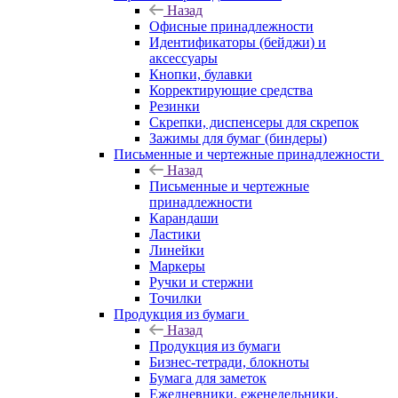
Назад
Офисные принадлежности
Идентификаторы (бейджи) и
аксессуары
Кнопки, булавки
Корректирующие средства
Резинки
Скрепки, диспенсеры для скрепок
Зажимы для бумаг (биндеры)
Письменные и чертежные принадлежности
Назад
Письменные и чертежные
принадлежности
Карандаши
Ластики
Линейки
Маркеры
Ручки и стержни
Точилки
Продукция из бумаги
Назад
Продукция из бумаги
Бизнес-тетради, блокноты
Бумага для заметок
Ежедневники, еженедельники,