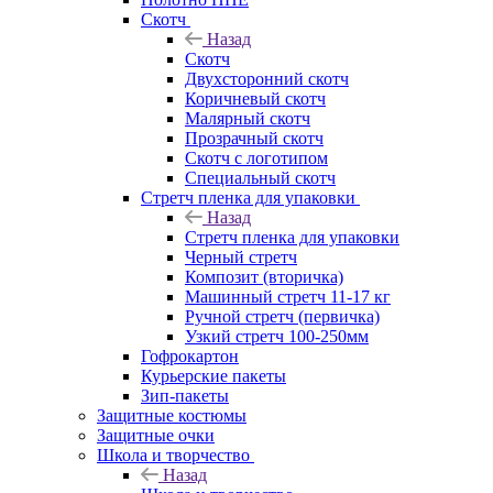
Скотч
Назад
Скотч
Двухсторонний скотч
Коричневый скотч
Малярный скотч
Прозрачный скотч
Скотч с логотипом
Специальный скотч
Стретч пленка для упаковки
Назад
Стретч пленка для упаковки
Черный стретч
Композит (вторичка)
Машинный стретч 11-17 кг
Ручной стретч (первичка)
Узкий стретч 100-250мм
Гофрокартон
Курьерские пакеты
Зип-пакеты
Защитные костюмы
Защитные очки
Школа и творчество
Назад