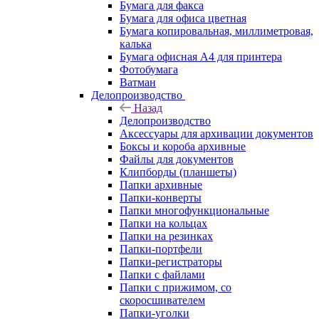
Бумага для факса
Бумага для офиса цветная
Бумага копировальная, миллиметровая,
калька
Бумага офисная А4 для принтера
Фотобумага
Ватман
Делопроизводство
Назад
Делопроизводство
Аксессуары для архивации документов
Боксы и короба архивные
Файлы для документов
Клипборды (планшеты)
Папки архивные
Папки-конверты
Папки многофункциональные
Папки на кольцах
Папки на резинках
Папки-портфели
Папки-регистраторы
Папки с файлами
Папки с прижимом, со
скоросшивателем
Папки-уголки