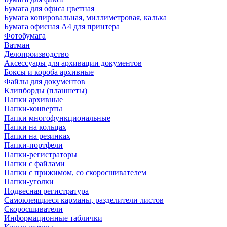
Бумага для офиса цветная
Бумага копировальная, миллиметровая, калька
Бумага офисная А4 для принтера
Фотобумага
Ватман
Делопроизводство
Аксессуары для архивации документов
Боксы и короба архивные
Файлы для документов
Клипборды (планшеты)
Папки архивные
Папки-конверты
Папки многофункциональные
Папки на кольцах
Папки на резинках
Папки-портфели
Папки-регистраторы
Папки с файлами
Папки с прижимом, со скоросшивателем
Папки-уголки
Подвесная регистратура
Самоклеящиеся карманы, разделители листов
Скоросшиватели
Информационные таблички