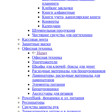
планинги
Клейкие закладки
Книги алфавитные
Книги учета, канцелярские книги
Конверты
Календари
Штемпельная продукция
Чистящие средства для оргтехники
Кассовая лента
Защитные маски
Офисная техника
Назад
Офисная техника
Уничтожители
Шкафы для ключей, боксы для денег
Расходные материалы для брошуровщиков
Ламинаторы, расходные материалы для
ламинаторов
Элементы питания
Брошуровщики
Аксессуары для резаков
PowerBank, фонарики и эл. питания
Респираторы
Средства защиты рук
Термоэтикетки оптом и в розницу