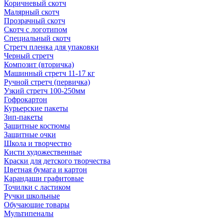
Коричневый скотч
Малярный скотч
Прозрачный скотч
Скотч с логотипом
Специальный скотч
Стретч пленка для упаковки
Черный стретч
Композит (вторичка)
Машинный стретч 11-17 кг
Ручной стретч (первичка)
Узкий стретч 100-250мм
Гофрокартон
Курьерские пакеты
Зип-пакеты
Защитные костюмы
Защитные очки
Школа и творчество
Кисти художественные
Краски для детского творчества
Цветная бумага и картон
Карандаши графитовые
Точилки с ластиком
Ручки школьные
Обучающие товары
Мультипеналы