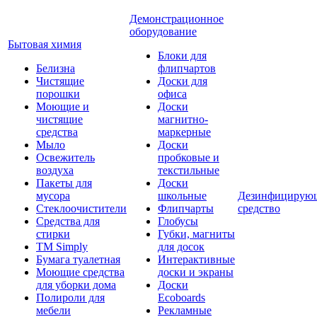
Демонстрационное
оборудование
Бытовая химия
Блоки для
Белизна
флипчартов
Чистящие
Доски для
порошки
офиса
Моющие и
Доски
чистящие
магнитно-
средства
маркерные
Мыло
Доски
Освежитель
пробковые и
воздуха
текстильные
Пакеты для
Доски
мусора
школьные
Дезинфицирую
Стеклоочистители
Флипчарты
средство
Средства для
Глобусы
стирки
Губки, магниты
TM Simply
для досок
Бумага туалетная
Интерактивные
Моющие средства
доски и экраны
для уборки дома
Доски
Полироли для
Ecoboards
мебели
Рекламные