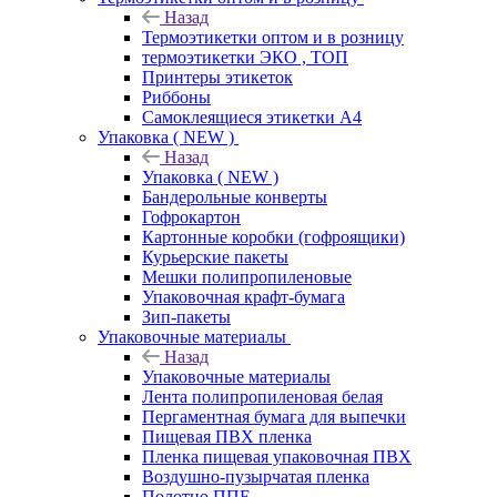
Назад
Термоэтикетки оптом и в розницу
термоэтикетки ЭКО , ТОП
Принтеры этикеток
Риббоны
Самоклеящиеся этикетки А4
Упаковка ( NEW )
Назад
Упаковка ( NEW )
Бандерольные конверты
Гофрокартон
Картонные коробки (гофроящики)
Курьерские пакеты
Мешки полипропиленовые
Упаковочная крафт-бумага
Зип-пакеты
Упаковочные материалы
Назад
Упаковочные материалы
Лента полипропиленовая белая
Пергаментная бумага для выпечки
Пищевая ПВХ пленка
Пленка пищевая упаковочная ПВХ
Воздушно-пузырчатая пленка
Полотно ППЕ