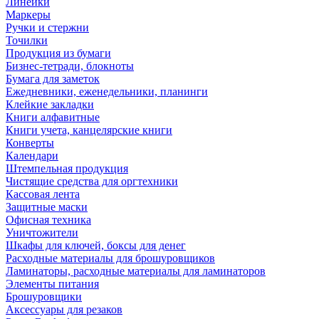
Линейки
Маркеры
Ручки и стержни
Точилки
Продукция из бумаги
Бизнес-тетради, блокноты
Бумага для заметок
Ежедневники, еженедельники, планинги
Клейкие закладки
Книги алфавитные
Книги учета, канцелярские книги
Конверты
Календари
Штемпельная продукция
Чистящие средства для оргтехники
Кассовая лента
Защитные маски
Офисная техника
Уничтожители
Шкафы для ключей, боксы для денег
Расходные материалы для брошуровщиков
Ламинаторы, расходные материалы для ламинаторов
Элементы питания
Брошуровщики
Аксессуары для резаков