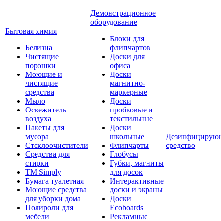
Демонстрационное
оборудование
Бытовая химия
Блоки для
Белизна
флипчартов
Чистящие
Доски для
порошки
офиса
Моющие и
Доски
чистящие
магнитно-
средства
маркерные
Мыло
Доски
Освежитель
пробковые и
воздуха
текстильные
Пакеты для
Доски
мусора
школьные
Дезинфицирую
Стеклоочистители
Флипчарты
средство
Средства для
Глобусы
стирки
Губки, магниты
TM Simply
для досок
Бумага туалетная
Интерактивные
Моющие средства
доски и экраны
для уборки дома
Доски
Полироли для
Ecoboards
мебели
Рекламные