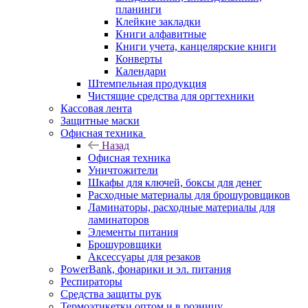
планинги
Клейкие закладки
Книги алфавитные
Книги учета, канцелярские книги
Конверты
Календари
Штемпельная продукция
Чистящие средства для оргтехники
Кассовая лента
Защитные маски
Офисная техника
Назад
Офисная техника
Уничтожители
Шкафы для ключей, боксы для денег
Расходные материалы для брошуровщиков
Ламинаторы, расходные материалы для
ламинаторов
Элементы питания
Брошуровщики
Аксессуары для резаков
PowerBank, фонарики и эл. питания
Респираторы
Средства защиты рук
Термоэтикетки оптом и в розницу