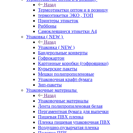
Назад
Термоэтикетки оптом и в розницу
термоэтикетки ЭКО , ТОП
Принтеры этикеток
Риббоны
Самоклеящиеся этикетки А4
Упаковка ( NEW )
Назад
Упаковка ( NEW )
Бандерольные конверты
Гофрокартон
Картонные коробки (гофроящики)
Курьерские пакеты
Мешки полипропиленовые
Упаковочная крафт-бумага
Зип-пакеты
Упаковочные материалы
Назад
Упаковочные материалы
Лента полипропиленовая белая
Пергаментная бумага для выпечки
Пищевая ПВХ пленка
Пленка пищевая упаковочная ПВХ
Воздушно-пузырчатая пленка
Полотно ППЕ