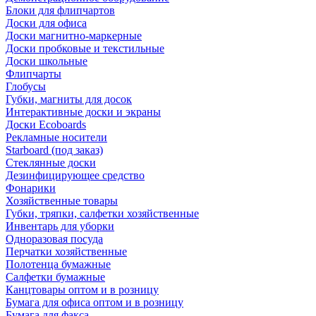
Блоки для флипчартов
Доски для офиса
Доски магнитно-маркерные
Доски пробковые и текстильные
Доски школьные
Флипчарты
Глобусы
Губки, магниты для досок
Интерактивные доски и экраны
Доски Ecoboards
Рекламные носители
Starboard (под заказ)
Стеклянные доски
Дезинфицирующее средство
Фонарики
Хозяйственные товары
Губки, тряпки, салфетки хозяйственные
Инвентарь для уборки
Одноразовая посуда
Перчатки хозяйственные
Полотенца бумажные
Салфетки бумажные
Канцтовары оптом и в розницу
Бумага для офиса оптом и в розницу
Бумага для факса