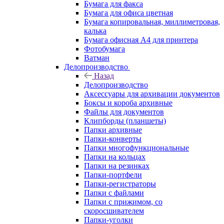
Бумага для факса
Бумага для офиса цветная
Бумага копировальная, миллиметровая,
калька
Бумага офисная А4 для принтера
Фотобумага
Ватман
Делопроизводство
Назад
Делопроизводство
Аксессуары для архивации документов
Боксы и короба архивные
Файлы для документов
Клипборды (планшеты)
Папки архивные
Папки-конверты
Папки многофункциональные
Папки на кольцах
Папки на резинках
Папки-портфели
Папки-регистраторы
Папки с файлами
Папки с прижимом, со
скоросшивателем
Папки-уголки