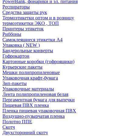
PowerBank, фонарики и эл. питания
Респираторы
Средства защиты рук
Термоэтикетки оптом и в розницу
термоэтикетки ЭКО , ТОП
Принтеры этикеток
Риббоны
Самоклеящиеся этикетки А4
Упаковка ( NEW )
Бандерольные конверты
Гофрокартон
Картонные коробки (гофроящики)
Курьерские пакеты
Мешки полипропиленовые
Упаковочная крафт-бумага
Зип-пакеты
Упаковочные материалы
Лента полипропиленовая белая
Пергаментная бумага для выпечки
Пищевая ПВХ пленка
Пленка пищевая упаковочная ПВХ
Воздушно-пузырчатая пленка
Полотно ППЕ
Скотч
Двухсторонний скотч