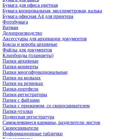
Бумага для офиса цветная
Бумага копировальная, миллиметровая, калька
Бумага офисная А4 для принтера
Фотобумага
Ватман
Делопроизводство
Аксессуары для архивации документов
Боксы и короба архивные
Файлы для документов
Клипборды (планшеты)
Папки архивные
Папки-конверты
Папки многофункциональные
Папки на кольцах
Папки на резинках
Папки-портфели
Папки-регистраторы
Папки с файлами
Папки с прижимом, со скоросшивателем
Папки-уголки
Подвесная регистратура
Самоклеящиеся карманы, разделители листов
Скоросшиватели
Информационные таблички