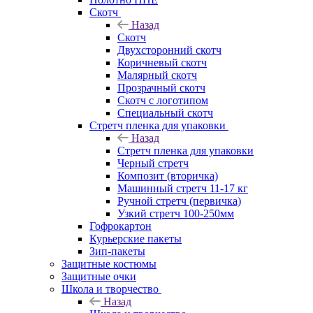
Скотч
Назад
Скотч
Двухсторонний скотч
Коричневый скотч
Малярный скотч
Прозрачный скотч
Скотч с логотипом
Специальный скотч
Стретч пленка для упаковки
Назад
Стретч пленка для упаковки
Черный стретч
Композит (вторичка)
Машинный стретч 11-17 кг
Ручной стретч (первичка)
Узкий стретч 100-250мм
Гофрокартон
Курьерские пакеты
Зип-пакеты
Защитные костюмы
Защитные очки
Школа и творчество
Назад