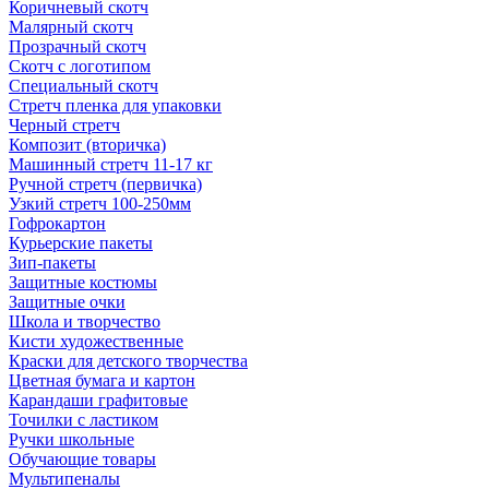
Коричневый скотч
Малярный скотч
Прозрачный скотч
Скотч с логотипом
Специальный скотч
Стретч пленка для упаковки
Черный стретч
Композит (вторичка)
Машинный стретч 11-17 кг
Ручной стретч (первичка)
Узкий стретч 100-250мм
Гофрокартон
Курьерские пакеты
Зип-пакеты
Защитные костюмы
Защитные очки
Школа и творчество
Кисти художественные
Краски для детского творчества
Цветная бумага и картон
Карандаши графитовые
Точилки с ластиком
Ручки школьные
Обучающие товары
Мультипеналы