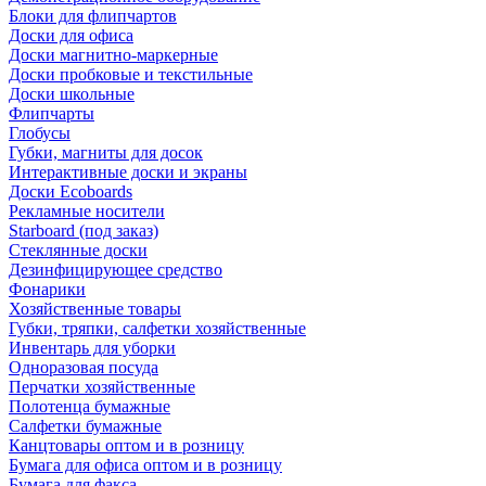
Блоки для флипчартов
Доски для офиса
Доски магнитно-маркерные
Доски пробковые и текстильные
Доски школьные
Флипчарты
Глобусы
Губки, магниты для досок
Интерактивные доски и экраны
Доски Ecoboards
Рекламные носители
Starboard (под заказ)
Стеклянные доски
Дезинфицирующее средство
Фонарики
Хозяйственные товары
Губки, тряпки, салфетки хозяйственные
Инвентарь для уборки
Одноразовая посуда
Перчатки хозяйственные
Полотенца бумажные
Салфетки бумажные
Канцтовары оптом и в розницу
Бумага для офиса оптом и в розницу
Бумага для факса