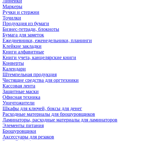
Линейки
Маркеры
Ручки и стержни
Точилки
Продукция из бумаги
Бизнес-тетради, блокноты
Бумага для заметок
Ежедневники, еженедельники, планинги
Клейкие закладки
Книги алфавитные
Книги учета, канцелярские книги
Конверты
Календари
Штемпельная продукция
Чистящие средства для оргтехники
Кассовая лента
Защитные маски
Офисная техника
Уничтожители
Шкафы для ключей, боксы для денег
Расходные материалы для брошуровщиков
Ламинаторы, расходные материалы для ламинаторов
Элементы питания
Брошуровщики
Аксессуары для резаков