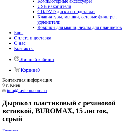
Компьютерные аксессуары
USB накопители
CD/DVD диски и подставки
Клавиатуры, мышки, сетевые фильтры,
удленители
Коврики для мыши, чехлы для планшетов
Блог
Оплата и доставка
О нас
Контакты
Личный кабинет
Корзина
0
Контактная информация
г. Киев
info@favicon.com.ua
Дырокол пластиковый с резиновой
вставкой, BUROMAX, 15 листов,
серый