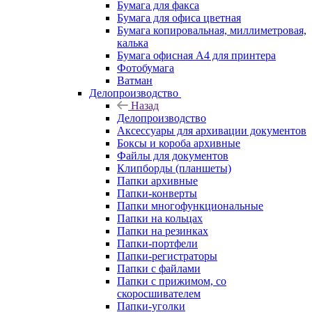
Бумага для факса
Бумага для офиса цветная
Бумага копировальная, миллиметровая,
калька
Бумага офисная А4 для принтера
Фотобумага
Ватман
Делопроизводство
Назад
Делопроизводство
Аксессуары для архивации документов
Боксы и короба архивные
Файлы для документов
Клипборды (планшеты)
Папки архивные
Папки-конверты
Папки многофункциональные
Папки на кольцах
Папки на резинках
Папки-портфели
Папки-регистраторы
Папки с файлами
Папки с прижимом, со
скоросшивателем
Папки-уголки