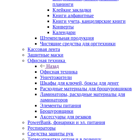
планинги
Клейкие закладки
Книги алфавитные
Книги учета, канцелярские книги
Конверты
Календари
Штемпельная продукция
Чистящие средства для оргтехники
Кассовая лента
Защитные маски
Офисная техника
Назад
Офисная техника
Уничтожители
Шкафы для ключей, боксы для денег
Расходные материалы для брошуровщиков
Ламинаторы, расходные материалы для
ламинаторов
Элементы питания
Брошуровщики
Аксессуары для резаков
PowerBank, фонарики и эл. питания
Респираторы
Средства защиты рук
Термоэтикетки оптом и в розницу