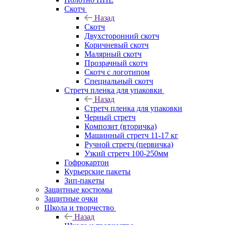
Скотч
Назад
Скотч
Двухсторонний скотч
Коричневый скотч
Малярный скотч
Прозрачный скотч
Скотч с логотипом
Специальный скотч
Стретч пленка для упаковки
Назад
Стретч пленка для упаковки
Черный стретч
Композит (вторичка)
Машинный стретч 11-17 кг
Ручной стретч (первичка)
Узкий стретч 100-250мм
Гофрокартон
Курьерские пакеты
Зип-пакеты
Защитные костюмы
Защитные очки
Школа и творчество
Назад