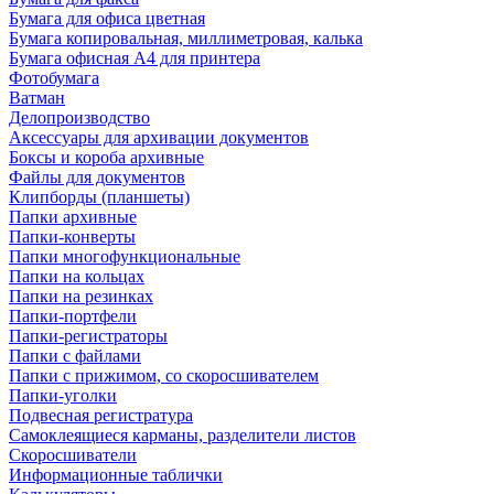
Бумага для офиса цветная
Бумага копировальная, миллиметровая, калька
Бумага офисная А4 для принтера
Фотобумага
Ватман
Делопроизводство
Аксессуары для архивации документов
Боксы и короба архивные
Файлы для документов
Клипборды (планшеты)
Папки архивные
Папки-конверты
Папки многофункциональные
Папки на кольцах
Папки на резинках
Папки-портфели
Папки-регистраторы
Папки с файлами
Папки с прижимом, со скоросшивателем
Папки-уголки
Подвесная регистратура
Самоклеящиеся карманы, разделители листов
Скоросшиватели
Информационные таблички