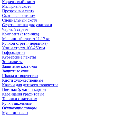
Коричневый скотч
Малярный скотч
Прозрачный скотч
Скотч с логотипом
Специальный скотч
Стретч пленка для упаковки
Черный стретч
Композит (вторичка)
Машинный стретч 11-17 кг
Ручной стретч (первичка)
Узкий стретч 100-250мм
Гофрокартон
Курьерские пакеты
Зип-пакеты
Защитные костюмы
Защитные очки
Школа и творчество
Кисти художественные
Краски для детского творчества
Цветная бумага и картон
Карандаши графитовые
Точилки с ластиком
Ручки школьные
Обучающие товары
Мультипеналы