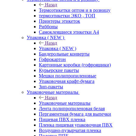
Назад
Термоэтикетки оптом и в розницу
термоэтикетки ЭКО , ТОП
Принтеры этикеток
Риббоны
Самоклеящиеся этикетки А4
Упаковка ( NEW )
Назад
Упаковка ( NEW )
Бандерольные конверты
Гофрокартон
Картонные коробки (гофроящики)
Курьерские пакеты
Мешки полипропиленовые
Упаковочная крафт-бумага
Зип-пакеты
Упаковочные материалы
Назад
Упаковочные материалы
Лента полипропиленовая белая
Пергаментная бумага для выпечки
Пищевая ПВХ пленка
Пленка пищевая упаковочная ПВХ
Воздушно-пузырчатая пленка
Полотно ППЕ