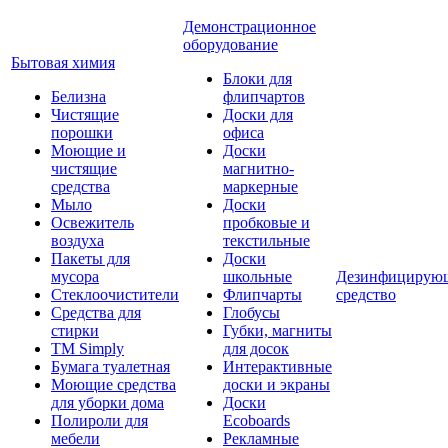
Демонстрационное
оборудование
Бытовая химия
Блоки для
Белизна
флипчартов
Чистящие
Доски для
порошки
офиса
Моющие и
Доски
чистящие
магнитно-
средства
маркерные
Мыло
Доски
Освежитель
пробковые и
воздуха
текстильные
Пакеты для
Доски
мусора
школьные
Дезинфицирую
Стеклоочистители
Флипчарты
средство
Средства для
Глобусы
стирки
Губки, магниты
TM Simply
для досок
Бумага туалетная
Интерактивные
Моющие средства
доски и экраны
для уборки дома
Доски
Полироли для
Ecoboards
мебели
Рекламные