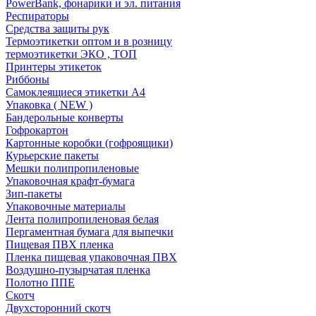
PowerBank, фонарики и эл. питания
Респираторы
Средства защиты рук
Термоэтикетки оптом и в розницу
термоэтикетки ЭКО , ТОП
Принтеры этикеток
Риббоны
Самоклеящиеся этикетки А4
Упаковка ( NEW )
Бандерольные конверты
Гофрокартон
Картонные коробки (гофроящики)
Курьерские пакеты
Мешки полипропиленовые
Упаковочная крафт-бумага
Зип-пакеты
Упаковочные материалы
Лента полипропиленовая белая
Пергаментная бумага для выпечки
Пищевая ПВХ пленка
Пленка пищевая упаковочная ПВХ
Воздушно-пузырчатая пленка
Полотно ППЕ
Скотч
Двухсторонний скотч