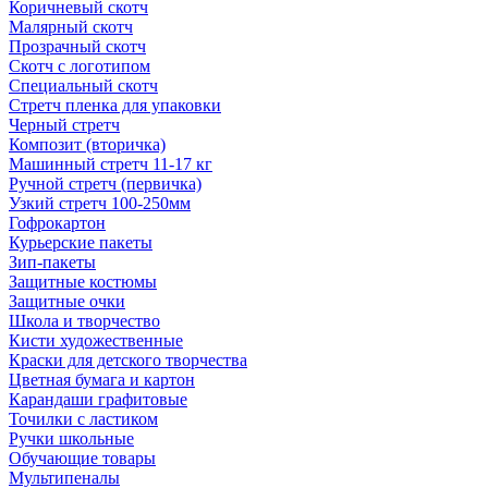
Коричневый скотч
Малярный скотч
Прозрачный скотч
Скотч с логотипом
Специальный скотч
Стретч пленка для упаковки
Черный стретч
Композит (вторичка)
Машинный стретч 11-17 кг
Ручной стретч (первичка)
Узкий стретч 100-250мм
Гофрокартон
Курьерские пакеты
Зип-пакеты
Защитные костюмы
Защитные очки
Школа и творчество
Кисти художественные
Краски для детского творчества
Цветная бумага и картон
Карандаши графитовые
Точилки с ластиком
Ручки школьные
Обучающие товары
Мультипеналы