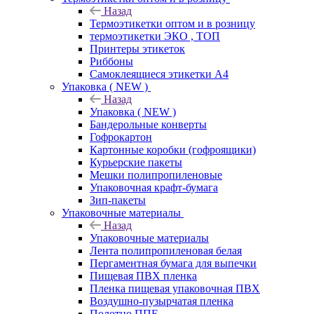
Назад
Термоэтикетки оптом и в розницу
термоэтикетки ЭКО , ТОП
Принтеры этикеток
Риббоны
Самоклеящиеся этикетки А4
Упаковка ( NEW )
Назад
Упаковка ( NEW )
Бандерольные конверты
Гофрокартон
Картонные коробки (гофроящики)
Курьерские пакеты
Мешки полипропиленовые
Упаковочная крафт-бумага
Зип-пакеты
Упаковочные материалы
Назад
Упаковочные материалы
Лента полипропиленовая белая
Пергаментная бумага для выпечки
Пищевая ПВХ пленка
Пленка пищевая упаковочная ПВХ
Воздушно-пузырчатая пленка
Полотно ППЕ