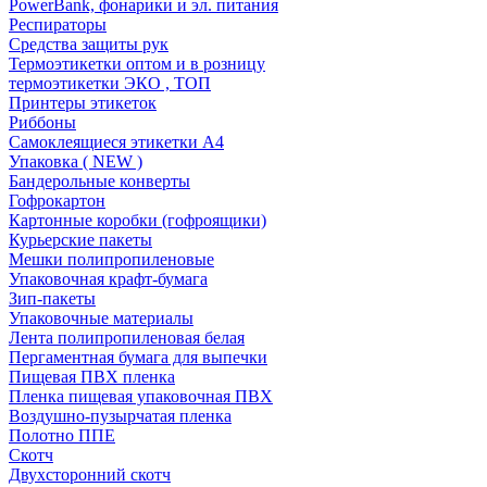
PowerBank, фонарики и эл. питания
Респираторы
Средства защиты рук
Термоэтикетки оптом и в розницу
термоэтикетки ЭКО , ТОП
Принтеры этикеток
Риббоны
Самоклеящиеся этикетки А4
Упаковка ( NEW )
Бандерольные конверты
Гофрокартон
Картонные коробки (гофроящики)
Курьерские пакеты
Мешки полипропиленовые
Упаковочная крафт-бумага
Зип-пакеты
Упаковочные материалы
Лента полипропиленовая белая
Пергаментная бумага для выпечки
Пищевая ПВХ пленка
Пленка пищевая упаковочная ПВХ
Воздушно-пузырчатая пленка
Полотно ППЕ
Скотч
Двухсторонний скотч