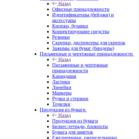
Назад
Офисные принадлежности
Идентификаторы (бейджи) и
аксессуары
Кнопки, булавки
Корректирующие средства
Резинки
Скрепки, диспенсеры для скрепок
Зажимы для бумаг (биндеры)
Письменные и чертежные принадлежности
Назад
Письменные и чертежные
принадлежности
Карандаши
Ластики
Линейки
Маркеры
Ручки и стержни
Точилки
Продукция из бумаги
Назад
Продукция из бумаги
Бизнес-тетради, блокноты
Бумага для заметок
Ежедневники, еженедельники,