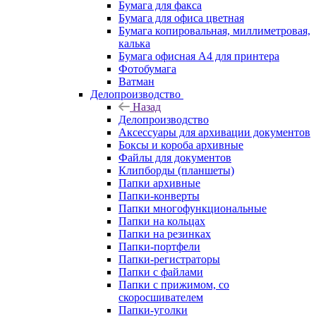
Бумага для факса
Бумага для офиса цветная
Бумага копировальная, миллиметровая,
калька
Бумага офисная А4 для принтера
Фотобумага
Ватман
Делопроизводство
Назад
Делопроизводство
Аксессуары для архивации документов
Боксы и короба архивные
Файлы для документов
Клипборды (планшеты)
Папки архивные
Папки-конверты
Папки многофункциональные
Папки на кольцах
Папки на резинках
Папки-портфели
Папки-регистраторы
Папки с файлами
Папки с прижимом, со
скоросшивателем
Папки-уголки