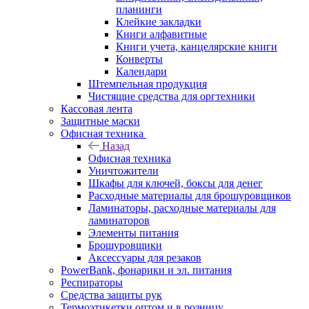
планинги
Клейкие закладки
Книги алфавитные
Книги учета, канцелярские книги
Конверты
Календари
Штемпельная продукция
Чистящие средства для оргтехники
Кассовая лента
Защитные маски
Офисная техника
Назад
Офисная техника
Уничтожители
Шкафы для ключей, боксы для денег
Расходные материалы для брошуровщиков
Ламинаторы, расходные материалы для
ламинаторов
Элементы питания
Брошуровщики
Аксессуары для резаков
PowerBank, фонарики и эл. питания
Респираторы
Средства защиты рук
Термоэтикетки оптом и в розницу