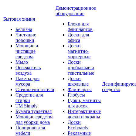
Демонстрационное
оборудование
Бытовая химия
Блоки для
Белизна
флипчартов
Чистящие
Доски для
порошки
офиса
Моющие и
Доски
чистящие
магнитно-
средства
маркерные
Мыло
Доски
Освежитель
пробковые и
воздуха
текстильные
Пакеты для
Доски
мусора
школьные
Дезинфицирую
Стеклоочистители
Флипчарты
средство
Средства для
Глобусы
стирки
Губки, магниты
TM Simply
для досок
Бумага туалетная
Интерактивные
Моющие средства
доски и экраны
для уборки дома
Доски
Полироли для
Ecoboards
мебели
Рекламные