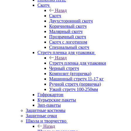
Скотч
Назад
Скотч
Двухсторонний скотч
Коричневый скотч
Малярный скотч
Прозрачный скотч
Скотч с логотипом
Специальный скотч
Стретч пленка для упаковки
Назад
Стретч пленка для упаковки
Черный стретч
Композит (вторичка)
Машинный стретч 11-17 кг
Ручной стретч (первичка)
Узкий стретч 100-250мм
Гофрокартон
Курьерские пакеты
Зип-пакеты
Защитные костюмы
Защитные очки
Школа и творчество
Назад