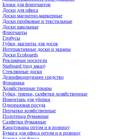
Блоки для флипчартов
Доски для офиса
Доски магнитно-маркерные
Доски пробковые и текстильные
Доски школьные
Флипчарты
Глобусы
Губки, магниты для досок
Интерактивные доски и экраны
Доски Ecoboards
Рекламные носители
Starboard (под заказ)
Стеклянные доски
Дезинфицирующее средство
Фонарики
Хозяйственные товары
Губки, тряпки, салфетки хозяйственные
Инвентарь для уборки
Одноразовая посуда
Перчатки хозяйственные
Полотенца бумажные
Салфетки бумажные
Канцтовары оптом и в розницу
Бумага для офиса оптом и в розницу
Бумага для факса