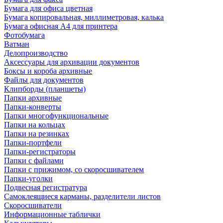
Бумага для офиса цветная
Бумага копировальная, миллиметровая, калька
Бумага офисная А4 для принтера
Фотобумага
Ватман
Делопроизводство
Аксессуары для архивации документов
Боксы и короба архивные
Файлы для документов
Клипборды (планшеты)
Папки архивные
Папки-конверты
Папки многофункциональные
Папки на кольцах
Папки на резинках
Папки-портфели
Папки-регистраторы
Папки с файлами
Папки с прижимом, со скоросшивателем
Папки-уголки
Подвесная регистратура
Самоклеящиеся карманы, разделители листов
Скоросшиватели
Информационные таблички