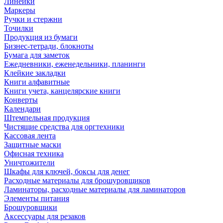
Линейки
Маркеры
Ручки и стержни
Точилки
Продукция из бумаги
Бизнес-тетради, блокноты
Бумага для заметок
Ежедневники, еженедельники, планинги
Клейкие закладки
Книги алфавитные
Книги учета, канцелярские книги
Конверты
Календари
Штемпельная продукция
Чистящие средства для оргтехники
Кассовая лента
Защитные маски
Офисная техника
Уничтожители
Шкафы для ключей, боксы для денег
Расходные материалы для брошуровщиков
Ламинаторы, расходные материалы для ламинаторов
Элементы питания
Брошуровщики
Аксессуары для резаков