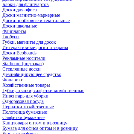
Блоки для флипчартов
Доски для офиса
Доски магнитно-маркерные
Доски пробковые и текстильные
Доски школьные
Флипчарты
Глобусы
Губки, магниты для досок
Интерактивные доски и экраны
Доски Ecoboards
Рекламные носители
Starboard (под заказ)
Стеклянные доски
Дезинфицирующее средство
Фонарики
Хозяйственные товары
Губки, тряпки, салфетки хозяйственные
Инвентарь для уборки
Одноразовая посуда
Перчатки хозяйственные
Полотенца бумажные
Салфетки бумажные
Канцтовары оптом и в розницу
Бумага для офиса оптом и в розницу
Бумага для факса