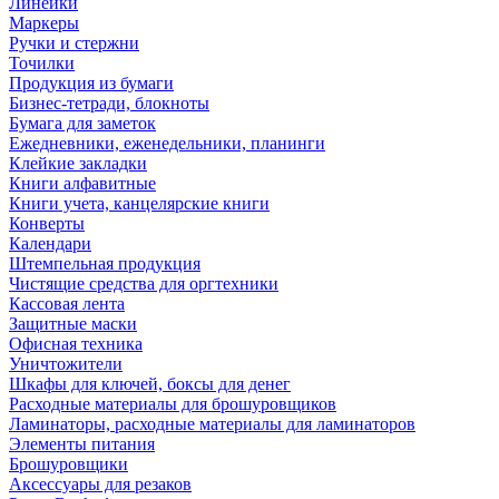
Линейки
Маркеры
Ручки и стержни
Точилки
Продукция из бумаги
Бизнес-тетради, блокноты
Бумага для заметок
Ежедневники, еженедельники, планинги
Клейкие закладки
Книги алфавитные
Книги учета, канцелярские книги
Конверты
Календари
Штемпельная продукция
Чистящие средства для оргтехники
Кассовая лента
Защитные маски
Офисная техника
Уничтожители
Шкафы для ключей, боксы для денег
Расходные материалы для брошуровщиков
Ламинаторы, расходные материалы для ламинаторов
Элементы питания
Брошуровщики
Аксессуары для резаков