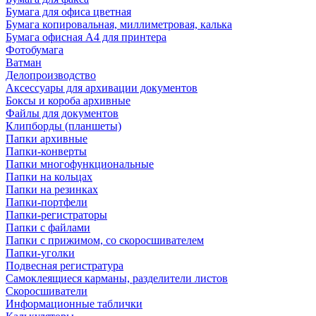
Бумага для офиса цветная
Бумага копировальная, миллиметровая, калька
Бумага офисная А4 для принтера
Фотобумага
Ватман
Делопроизводство
Аксессуары для архивации документов
Боксы и короба архивные
Файлы для документов
Клипборды (планшеты)
Папки архивные
Папки-конверты
Папки многофункциональные
Папки на кольцах
Папки на резинках
Папки-портфели
Папки-регистраторы
Папки с файлами
Папки с прижимом, со скоросшивателем
Папки-уголки
Подвесная регистратура
Самоклеящиеся карманы, разделители листов
Скоросшиватели
Информационные таблички