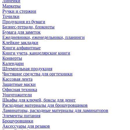
Линейки
Маркеры
Ручки и стержни
Точилки
Продукция из бумаги
Бизнес-тетради, блокноты
Бумага для заметок
Ежедневники, еженедельники, планинги
Клейкие закладки
Книги алфавитные
Книги учета, канцелярские книги
Конверты
Календари
Штемпельная продукция
Чистящие средства для оргтехники
Кассовая лента
Защитные маски
Офисная техника
Уничтожители
Шкафы для ключей, боксы для денег
Расходные материалы для брошуровщиков
Ламинаторы, расходные материалы для ламинаторов
Элементы питания
Брошуровщики
Аксессуары для резаков