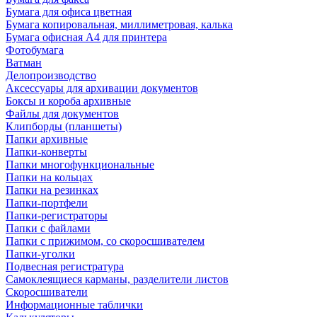
Бумага для офиса цветная
Бумага копировальная, миллиметровая, калька
Бумага офисная А4 для принтера
Фотобумага
Ватман
Делопроизводство
Аксессуары для архивации документов
Боксы и короба архивные
Файлы для документов
Клипборды (планшеты)
Папки архивные
Папки-конверты
Папки многофункциональные
Папки на кольцах
Папки на резинках
Папки-портфели
Папки-регистраторы
Папки с файлами
Папки с прижимом, со скоросшивателем
Папки-уголки
Подвесная регистратура
Самоклеящиеся карманы, разделители листов
Скоросшиватели
Информационные таблички