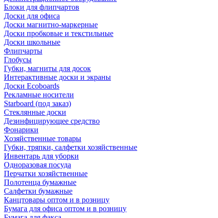
Блоки для флипчартов
Доски для офиса
Доски магнитно-маркерные
Доски пробковые и текстильные
Доски школьные
Флипчарты
Глобусы
Губки, магниты для досок
Интерактивные доски и экраны
Доски Ecoboards
Рекламные носители
Starboard (под заказ)
Стеклянные доски
Дезинфицирующее средство
Фонарики
Хозяйственные товары
Губки, тряпки, салфетки хозяйственные
Инвентарь для уборки
Одноразовая посуда
Перчатки хозяйственные
Полотенца бумажные
Салфетки бумажные
Канцтовары оптом и в розницу
Бумага для офиса оптом и в розницу
Бумага для факса