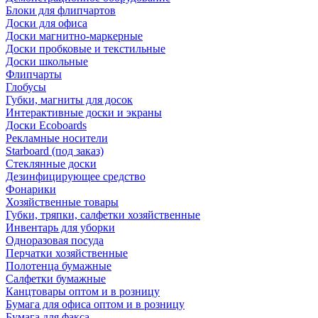
Блоки для флипчартов
Доски для офиса
Доски магнитно-маркерные
Доски пробковые и текстильные
Доски школьные
Флипчарты
Глобусы
Губки, магниты для досок
Интерактивные доски и экраны
Доски Ecoboards
Рекламные носители
Starboard (под заказ)
Стеклянные доски
Дезинфицирующее средство
Фонарики
Хозяйственные товары
Губки, тряпки, салфетки хозяйственные
Инвентарь для уборки
Одноразовая посуда
Перчатки хозяйственные
Полотенца бумажные
Салфетки бумажные
Канцтовары оптом и в розницу
Бумага для офиса оптом и в розницу
Бумага для факса