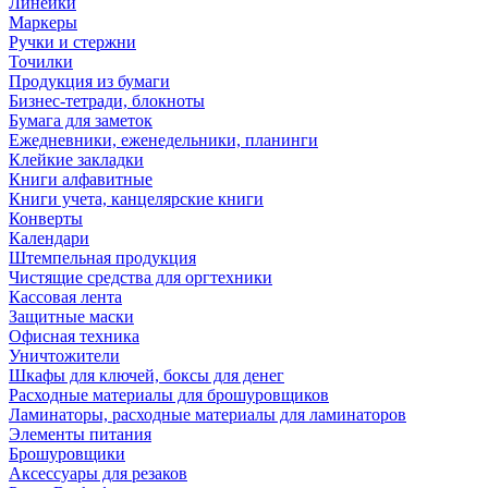
Линейки
Маркеры
Ручки и стержни
Точилки
Продукция из бумаги
Бизнес-тетради, блокноты
Бумага для заметок
Ежедневники, еженедельники, планинги
Клейкие закладки
Книги алфавитные
Книги учета, канцелярские книги
Конверты
Календари
Штемпельная продукция
Чистящие средства для оргтехники
Кассовая лента
Защитные маски
Офисная техника
Уничтожители
Шкафы для ключей, боксы для денег
Расходные материалы для брошуровщиков
Ламинаторы, расходные материалы для ламинаторов
Элементы питания
Брошуровщики
Аксессуары для резаков