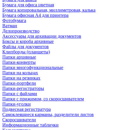
Бумага для офиса цветная
Бумага копировальная, миллиметровая, калька
Бумага офисная А4 для принтера
Фотобумага
Ватман
Делопроизводство
Аксессуары для архивации документов
Боксы и короба архивные
Файлы для документов
Клипборды (планшеты)
Папки архивные
Папки-конверты
Папки многофункциональные
Папки на кольцах
Папки на резинках
Папки-портфели
Папки-регистраторы
Папки с файлами
Папки с прижимом, со скоросшивателем
Папки-уголки
Подвесная регистратура
Самоклеящиеся карманы, разделители листов
Скоросшиватели
Информационные таблички